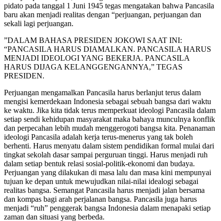
pidato pada tanggal 1 Juni 1945 tegas mengatakan bahwa Pancasila
baru akan menjadi realitas dengan “perjuangan, perjuangan dan
sekali lagi perjuangan.
”DALAM BAHASA PRESIDEN JOKOWI SAAT INI:
“PANCASILA HARUS DIAMALKAN. PANCASILA HARUS
MENJADI IDEOLOGI YANG BEKERJA. PANCASILA
HARUS DIJAGA KELANGGENGANNYA,” TEGAS
PRESIDEN.
Perjuangan mengamalkan Pancasila harus berlanjut terus dalam
mengisi kemerdekaan Indonesia sebagai sebuah bangsa dari waktu
ke waktu. Jika kita tidak terus memperkuat ideologi Pancasila dalam
setiap sendi kehidupan masyarakat maka bahaya munculnya konflik
dan perpecahan lebih mudah menggerogoti bangsa kita. Penanaman
ideologi Pancasila adalah kerja terus-menerus yang tak boleh
berhenti. Harus menyatu dalam sistem pendidikan formal mulai dari
tingkat sekolah dasar sampai perguruan tinggi. Harus menjadi ruh
dalam setiap bentuk relasi sosial-politik-ekonomi dan budaya.
Perjuangan yang dilakukan di masa lalu dan masa kini mempunyai
tujuan ke depan untuk mewujudkan nilai-nilai idealogi sebagai
realitas bangsa. Semangat Pancasila harus menjadi jalan bersama
dan kompas bagi arah perjalanan bangsa. Pancasila juga harus
menjadi “ruh” penggerak bangsa Indonesia dalam menapaki setiap
zaman dan situasi yang berbeda.