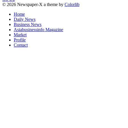
© 2026 Newspaper-X a theme by
Colorlib
Home
Daily News
Business News
Asiabusinessinfo Magazine
Market
Profile
Contact