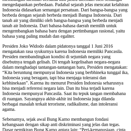
mengedapankan perbedaan. Padahal sejarah jelas mencatat kelahiran
Indonesia didasarkan semangat persatuan. Dari bangsa-bangsa yang
berbeda dengan sejarah berbeda menjadi Bangsa Indonesia. Dari
tanah air yang dimiliki oleh bangsa-bangsa yang berbeda menjadi
tanah air Indonesia. Dari bahasa-bahasa daerah memilih untuk
mengembangkan bahasa baru dengan pertimbangan rasional, yaitu
bahasa yang paling mudah dan egaliter.
Presiden Joko Widodo dalam pidatonya tanggal 1 Juni 2016
mengatakan rasa syukurnya karena Indonesia memiliki Pancasila.
Presiden membandingkan kondisi di sejumlah negara yang
disebutnya tengah gelisah. Di tengah kegelisahan negara-negara
dalam menghadapi tantangan-tantangan baru, Presiden mengatakan:
“Kita beruntung mempunyai Indonesia yang berbhineka tunggal ika,
Indonesia yang beragam, tapi bisa menjaga toleransi dan
kebhinekaan”. Karena itu menurut Presiden Indonesia seharusnya
bisa menjadi referensi negara lain. Dan itu bisa terjadi karena
Indonesia mempunyai Pancasila. Saat itu tepuk tangan membahana
di ruangan. Sayangnya akhir-akhir ini Indonesia juga dilanda
berbagai masalah terkait terorisme, radikalisme, dan intoleransi
agama.
Sebenarnya, sejak awal Bung Karno membangun fondasi
kebangsaan dengan sikap anti diskriminasi yang jelas dan tegas.
Dasar pemikiran Bung Karno antara lain: “Peri-kemanusiaan, cinta