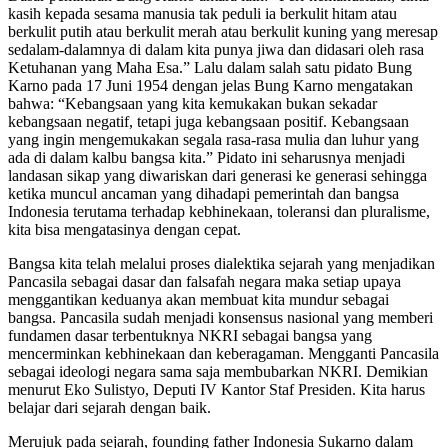
kasih kepada sesama manusia tak peduli ia berkulit hitam atau
berkulit putih atau berkulit merah atau berkulit kuning yang meresap
sedalam-dalamnya di dalam kita punya jiwa dan didasari oleh rasa
Ketuhanan yang Maha Esa.” Lalu dalam salah satu pidato Bung
Karno pada 17 Juni 1954 dengan jelas Bung Karno mengatakan
bahwa: “Kebangsaan yang kita kemukakan bukan sekadar
kebangsaan negatif, tetapi juga kebangsaan positif. Kebangsaan
yang ingin mengemukakan segala rasa-rasa mulia dan luhur yang
ada di dalam kalbu bangsa kita.” Pidato ini seharusnya menjadi
landasan sikap yang diwariskan dari generasi ke generasi sehingga
ketika muncul ancaman yang dihadapi pemerintah dan bangsa
Indonesia terutama terhadap kebhinekaan, toleransi dan pluralisme,
kita bisa mengatasinya dengan cepat.
Bangsa kita telah melalui proses dialektika sejarah yang menjadikan
Pancasila sebagai dasar dan falsafah negara maka setiap upaya
menggantikan keduanya akan membuat kita mundur sebagai
bangsa. Pancasila sudah menjadi konsensus nasional yang memberi
fundamen dasar terbentuknya NKRI sebagai bangsa yang
mencerminkan kebhinekaan dan keberagaman. Mengganti Pancasila
sebagai ideologi negara sama saja membubarkan NKRI. Demikian
menurut Eko Sulistyo, Deputi IV Kantor Staf Presiden. Kita harus
belajar dari sejarah dengan baik.
Merujuk pada sejarah, founding father Indonesia Sukarno dalam