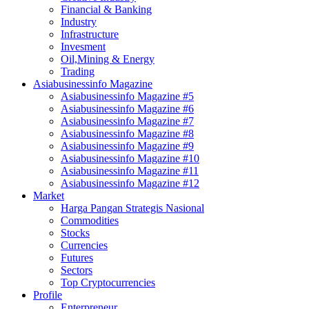
Financial & Banking
Industry
Infrastructure
Invesment
Oil,Mining & Energy
Trading
Asiabusinessinfo Magazine
Asiabusinessinfo Magazine #5
Asiabusinessinfo Magazine #6
Asiabusinessinfo Magazine #7
Asiabusinessinfo Magazine #8
Asiabusinessinfo Magazine #9
Asiabusinessinfo Magazine #10
Asiabusinessinfo Magazine #11
Asiabusinessinfo Magazine #12
Market
Harga Pangan Strategis Nasional
Commodities
Stocks
Currencies
Futures
Sectors
Top Cryptocurrencies
Profile
Enterpreneur