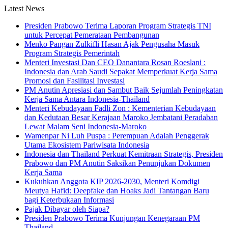
Latest News
Presiden Prabowo Terima Laporan Program Strategis TNI
untuk Percepat Pemerataan Pembangunan
Menko Pangan Zulkifli Hasan Ajak Pengusaha Masuk
Program Strategis Pemerintah
Menteri Investasi Dan CEO Danantara Rosan Roeslani :
Indonesia dan Arab Saudi Sepakat Memperkuat Kerja Sama
Promosi dan Fasilitasi Investasi
PM Anutin Apresiasi dan Sambut Baik Sejumlah Peningkatan
Kerja Sama Antara Indonesia-Thailand
Menteri Kebudayaan Fadli Zon : Kementerian Kebudayaan
dan Kedutaan Besar Kerajaan Maroko Jembatani Peradaban
Lewat Malam Seni Indonesia-Maroko
Wamenpar Ni Luh Puspa : Perempuan Adalah Penggerak
Utama Ekosistem Pariwisata Indonesia
Indonesia dan Thailand Perkuat Kemitraan Strategis, Presiden
Prabowo dan PM Anutin Saksikan Penunjukan Dokumen
Kerja Sama
Kukuhkan Anggota KIP 2026-2030, Menteri Komdigi
Meutya Hafid: Deepfake dan Hoaks Jadi Tantangan Baru
bagi Keterbukaan Informasi
Pajak Dibayar oleh Siapa?
Presiden Prabowo Terima Kunjungan Kenegaraan PM
Thailand