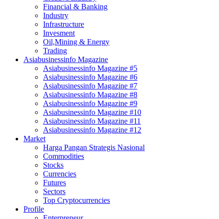
Financial & Banking
Industry
Infrastructure
Invesment
Oil,Mining & Energy
Trading
Asiabusinessinfo Magazine
Asiabusinessinfo Magazine #5
Asiabusinessinfo Magazine #6
Asiabusinessinfo Magazine #7
Asiabusinessinfo Magazine #8
Asiabusinessinfo Magazine #9
Asiabusinessinfo Magazine #10
Asiabusinessinfo Magazine #11
Asiabusinessinfo Magazine #12
Market
Harga Pangan Strategis Nasional
Commodities
Stocks
Currencies
Futures
Sectors
Top Cryptocurrencies
Profile
Enterpreneur