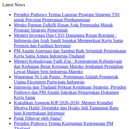
Latest News
Presiden Prabowo Terima Laporan Program Strategis TNI
untuk Percepat Pemerataan Pembangunan
Menko Pangan Zulkifli Hasan Ajak Pengusaha Masuk
Program Strategis Pemerintah
Menteri Investasi Dan CEO Danantara Rosan Roeslani :
Indonesia dan Arab Saudi Sepakat Memperkuat Kerja Sama
Promosi dan Fasilitasi Investasi
PM Anutin Apresiasi dan Sambut Baik Sejumlah Peningkatan
Kerja Sama Antara Indonesia-Thailand
Menteri Kebudayaan Fadli Zon : Kementerian Kebudayaan
dan Kedutaan Besar Kerajaan Maroko Jembatani Peradaban
Lewat Malam Seni Indonesia-Maroko
Wamenpar Ni Luh Puspa : Perempuan Adalah Penggerak
Utama Ekosistem Pariwisata Indonesia
Indonesia dan Thailand Perkuat Kemitraan Strategis, Presiden
Prabowo dan PM Anutin Saksikan Penunjukan Dokumen
Kerja Sama
Kukuhkan Anggota KIP 2026-2030, Menteri Komdigi
Meutya Hafid: Deepfake dan Hoaks Jadi Tantangan Baru
bagi Keterbukaan Informasi
Pajak Dibayar oleh Siapa?
Presiden Prabowo Terima Kunjungan Kenegaraan PM
Thailand