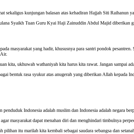
at sekaligus kunjungan balasan atas kehadiran Hajjah Siti Raihanun y
lana Syaikh Tuan Guru Kyai Haji Zainuddin Abdul Majid diberikan gel
da masyarakat yang hadir, khususnya para santri pondok pesantren. S
Air.
atuan kita, ukhuwah wathaniyah kita harus kita rawat. Jangan sampai ada 
agai bentuk rasa syukur atas anugerah yang diberikan Allah kepada In
n penduduk Indonesia adalah muslim dan Indonesia adalah negara berp
n agar masyarakat dapat menahan diri dan menghindari timbulnya perpec
elah pilihan itu marilah kita kembali sebagai saudara sebangsa dan setan