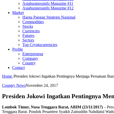
Asiabusinessinfo Magazine #11
Asiabusinessinfo Magazine #12
Market
Harga Pangan Strategis Nasional
Commodities
Stocks
Currencies
Futures
Sectors
Top Cryptocurrencies
Profile
Enterpreneur
Company
Country
Contact
Home
/
Presiden Jokowi Ingatkan Pentingnya Menjaga Persatuan Ban
Country News
November 24, 2017
Presiden Jokowi Ingatkan Pentingnya Men
Lombok Timur, Nusa Tenggara Barat, ABIM (23/11/2017)
– Pres
Tenggara Barat. Pondok Pesantren Syaikh Zainuddin Nahdlatul Wath