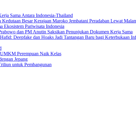
erja Sama Antara Indonesia-Thailand
n Kedutaan Besar Kerajaan Maroko Jembatani Peradaban Lewat Mala
 Ekosistem Pariwisata Indonesia
den Prabowo dan PM Anutin Saksikan Penunjukan Dokumen Kerja Sama
fid: Deepfake dan Hoaks Jadi Tantangan Baru bagi Keterbukaan In
d
ng UMKM Perempuan Naik Kelas
dengan Jepang
Triliun untuk Pembangunan