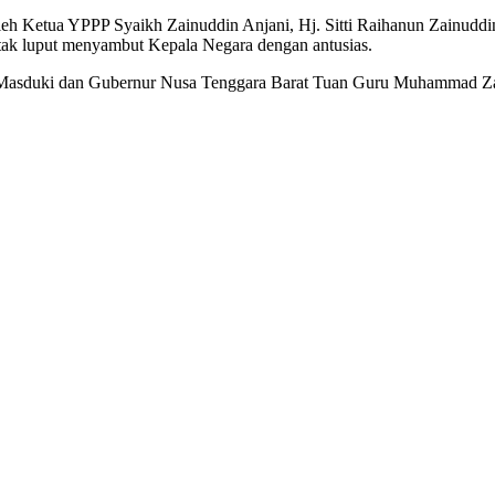
oleh Ketua YPPP Syaikh Zainuddin Anjani, Hj. Sitti Raihanun Zainudd
tak luput menyambut Kepala Negara dengan antusias.
n Masduki dan Gubernur Nusa Tenggara Barat Tuan Guru Muhammad Za