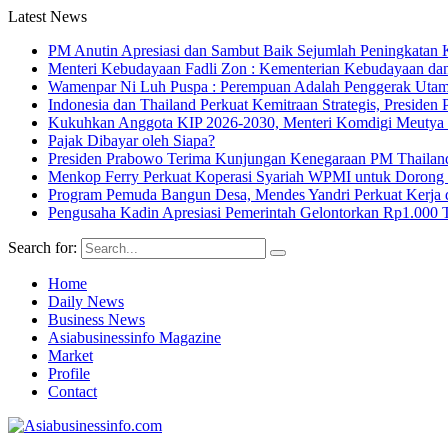
Latest News
PM Anutin Apresiasi dan Sambut Baik Sejumlah Peningkatan K
Menteri Kebudayaan Fadli Zon : Kementerian Kebudayaan da
Wamenpar Ni Luh Puspa : Perempuan Adalah Penggerak Utama
Indonesia dan Thailand Perkuat Kemitraan Strategis, Presi
Kukuhkan Anggota KIP 2026-2030, Menteri Komdigi Meutya Ha
Pajak Dibayar oleh Siapa?
Presiden Prabowo Terima Kunjungan Kenegaraan PM Thailan
Menkop Ferry Perkuat Koperasi Syariah WPMI untuk Doro
Program Pemuda Bangun Desa, Mendes Yandri Perkuat Kerja 
Pengusaha Kadin Apresiasi Pemerintah Gelontorkan Rp1.000 
Search for:
Home
Daily News
Business News
Asiabusinessinfo Magazine
Market
Profile
Contact