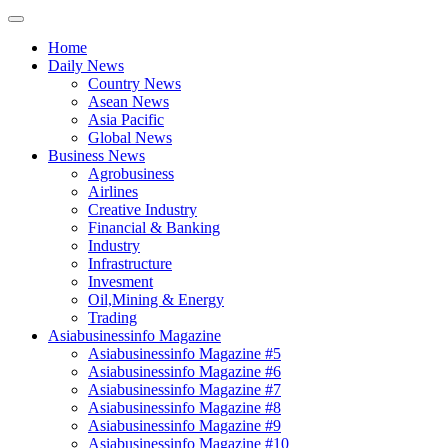
Home
Daily News
Country News
Asean News
Asia Pacific
Global News
Business News
Agrobusiness
Airlines
Creative Industry
Financial & Banking
Industry
Infrastructure
Invesment
Oil,Mining & Energy
Trading
Asiabusinessinfo Magazine
Asiabusinessinfo Magazine #5
Asiabusinessinfo Magazine #6
Asiabusinessinfo Magazine #7
Asiabusinessinfo Magazine #8
Asiabusinessinfo Magazine #9
Asiabusinessinfo Magazine #10