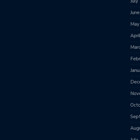
July
Jun
May
Apri
Mar
Feb
Janu
Dec
Nov
Oct
Sep
Aug
July