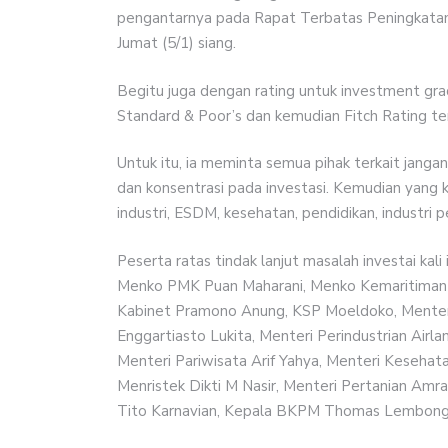
pengantarnya pada Rapat Terbatas Peningkatan I
Jumat (5/1) siang.
Begitu juga dengan rating untuk investment grad
Standard & Poor’s dan kemudian Fitch Rating ter
Untuk itu, ia meminta semua pihak terkait janga
dan konsentrasi pada investasi. Kemudian yang k
industri, ESDM, kesehatan, pendidikan, industri 
Peserta ratas tindak lanjut masalah investai ka
Menko PMK Puan Maharani, Menko Kemaritiman L
Kabinet Pramono Anung, KSP Moeldoko, Menter
Enggartiasto Lukita, Menteri Perindustrian Airl
Menteri Pariwisata Arif Yahya, Menteri Keseha
Menristek Dikti M Nasir, Menteri Pertanian Amra
Tito Karnavian, Kepala BKPM Thomas Lembong, 