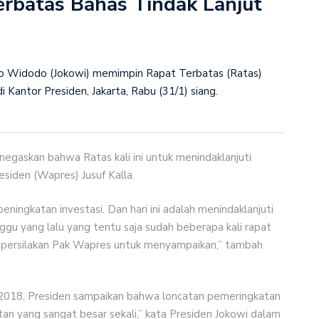
erbatas Bahas Tindak Lanjut
Perkuat Kemitraan Strategis, Presiden Prabowo dan PM
jukan Dokumen Kerja Sama
026-2030, Menteri Komdigi Meutya Hafid: Deepfake dan
ko Widodo (Jokowi) memimpin Rapat Terbatas (Ratas)
aru bagi Keterbukaan Informasi
 Kantor Presiden, Jakarta, Rabu (31/1) siang.
a?
ma Kunjungan Kenegaraan PM Thailand
egaskan bahwa Ratas kali ini untuk menindaklanjuti
siden (Wapres) Jusuf Kalla.
eningkatan investasi. Dan hari ini adalah menindaklanjuti
ggu yang lalu yang tentu saja sudah beberapa kali rapat
ya persilakan Pak Wapres untuk menyampaikan,” tambah
i 2018, Presiden sampaikan bahwa loncatan pemeringkatan
catan yang sangat besar sekali,” kata Presiden Jokowi dalam