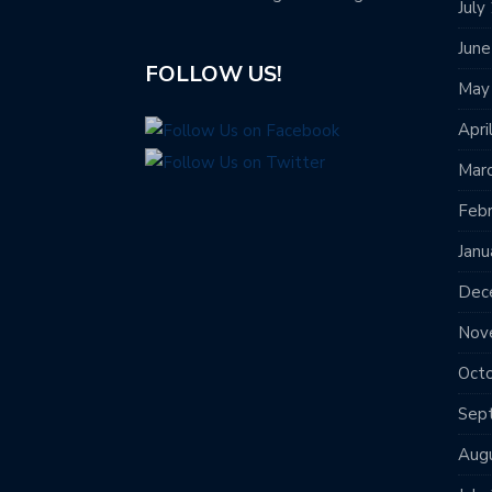
July
Jun
FOLLOW US!
May
Apri
Mar
Feb
Janu
Dec
Nov
Oct
Sep
Aug