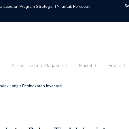
a Laporan Program Strategis TNI untuk Percepat
nan
Hasan Ajak Pengusaha Masuk Program Strategis
EO Danantara Rosan Roeslani : Indonesia dan Arab
t Kerja Sama Promosi dan Fasilitasi Investasi
Asiabusinessinfo Magazine
Market
Profile
n Sambut Baik Sejumlah Peningkatan Kerja Sama Antara
ndak Lanjut Peningkatan Investasi
li Zon : Kementerian Kebudayaan dan Kedutaan Besar
ani Peradaban Lewat Malam Seni Indonesia-Maroko
 : Perempuan Adalah Penggerak Utama Ekosistem