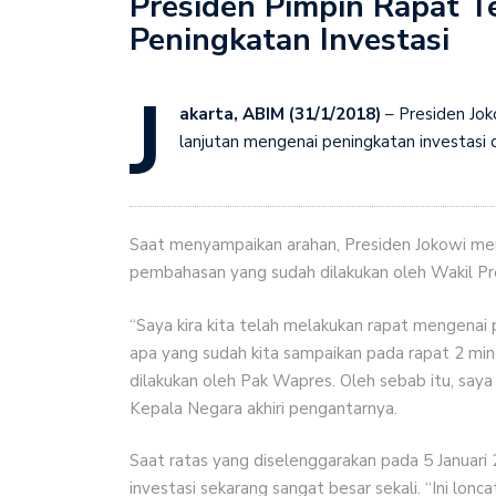
Presiden Pimpin Rapat T
Indonesia dan Thailand 
Peningkatan Investasi
Anutin Saksikan Penun
Kukuhkan Anggota KIP 2
J
akarta, ABIM (31/1/2018)
– Presiden Jo
Hoaks Jadi Tantangan B
lanjutan mengenai peningkatan investasi di
Pajak Dibayar oleh Siap
Presiden Prabowo Teri
Saat menyampaikan arahan, Presiden Jokowi men
pembahasan yang sudah dilakukan oleh Wakil Pre
“Saya kira kita telah melakukan rapat mengenai p
apa yang sudah kita sampaikan pada rapat 2 min
dilakukan oleh Pak Wapres. Oleh sebab itu, sa
Kepala Negara akhiri pengantarnya.
Saat ratas yang diselenggarakan pada 5 Januar
investasi sekarang sangat besar sekali. “Ini lon