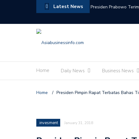
Latest News
Presiden Prabowo Terim
Pemerataan Pembangu
Menko Pangan Zulkifli 
Pemerintah
Menteri Investasi Dan C
Saudi Sepakat Memperkua
Home
Daily News
Business News
PM Anutin Apresiasi da
Indonesia-Thailand
Home
/
Presiden Pimpin Rapat Terbatas Bahas Ti
Menteri Kebudayaan Fad
Kerajaan Maroko Jembat
Wamenpar Ni Luh Puspa
invesment
January 31, 2018
Pariwisata Indonesia