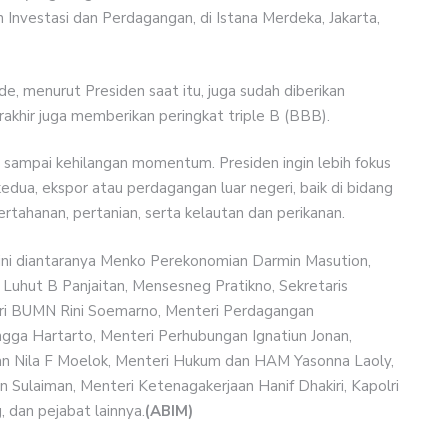
nvestasi dan Perdagangan, di Istana Merdeka, Jakarta,
e, menurut Presiden saat itu, juga sudah diberikan
akhir juga memberikan peringkat triple B (BBB).
n sampai kehilangan momentum. Presiden ingin lebih fokus
edua, ekspor atau perdagangan luar negeri, baik di bidang
pertahanan, pertanian, serta kelautan dan perikanan.
li ini diantaranya Menko Perekonomian Darmin Masution,
uhut B Panjaitan, Mensesneg Pratikno, Sekretaris
i BUMN Rini Soemarno, Menteri Perdagangan
angga Hartarto, Menteri Perhubungan Ignatiun Jonan,
tan Nila F Moelok, Menteri Hukum dan HAM Yasonna Laoly,
n Sulaiman, Menteri Ketenagakerjaan Hanif Dhakiri, Kapolri
dan pejabat lainnya.
(ABIM)