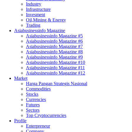
Industry
Infrastructure
Invesment
Oil,Mining & Energy
Trading
Asiabusinessinfo Magazine
Asiabusinessinfo Magazine #5
Asiabusinessinfo Magazine #6
Asiabusinessinfo Magazine #7
Asiabusinessinfo Magazine #8
Asiabusinessinfo Magazine #9
Asiabusinessinfo Magazine #10
Asiabusinessinfo Magazine #11
Asiabusinessinfo Magazine #12
Market
Harga Pangan Strategis Nasional
Commodities
Stocks
Currencies
Futures
Sectors
Top Cryptocurrencies
Profile
Enterpreneur
Company