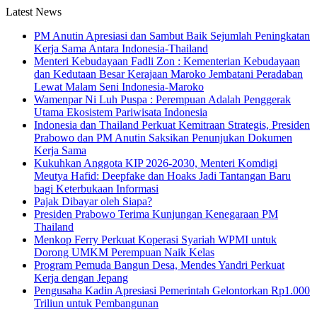
Latest News
PM Anutin Apresiasi dan Sambut Baik Sejumlah Peningkatan
Kerja Sama Antara Indonesia-Thailand
Menteri Kebudayaan Fadli Zon : Kementerian Kebudayaan
dan Kedutaan Besar Kerajaan Maroko Jembatani Peradaban
Lewat Malam Seni Indonesia-Maroko
Wamenpar Ni Luh Puspa : Perempuan Adalah Penggerak
Utama Ekosistem Pariwisata Indonesia
Indonesia dan Thailand Perkuat Kemitraan Strategis, Presiden
Prabowo dan PM Anutin Saksikan Penunjukan Dokumen
Kerja Sama
Kukuhkan Anggota KIP 2026-2030, Menteri Komdigi
Meutya Hafid: Deepfake dan Hoaks Jadi Tantangan Baru
bagi Keterbukaan Informasi
Pajak Dibayar oleh Siapa?
Presiden Prabowo Terima Kunjungan Kenegaraan PM
Thailand
Menkop Ferry Perkuat Koperasi Syariah WPMI untuk
Dorong UMKM Perempuan Naik Kelas
Program Pemuda Bangun Desa, Mendes Yandri Perkuat
Kerja dengan Jepang
Pengusaha Kadin Apresiasi Pemerintah Gelontorkan Rp1.000
Triliun untuk Pembangunan