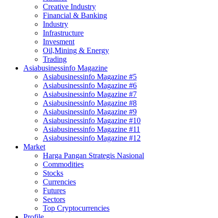
Creative Industry
Financial & Banking
Industry
Infrastructure
Invesment
Oil,Mining & Energy
Trading
Asiabusinessinfo Magazine
Asiabusinessinfo Magazine #5
Asiabusinessinfo Magazine #6
Asiabusinessinfo Magazine #7
Asiabusinessinfo Magazine #8
Asiabusinessinfo Magazine #9
Asiabusinessinfo Magazine #10
Asiabusinessinfo Magazine #11
Asiabusinessinfo Magazine #12
Market
Harga Pangan Strategis Nasional
Commodities
Stocks
Currencies
Futures
Sectors
Top Cryptocurrencies
Profile