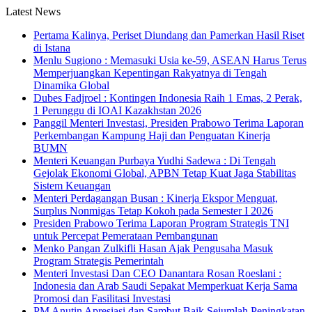
Latest News
Pertama Kalinya, Periset Diundang dan Pamerkan Hasil Riset
di Istana
Menlu Sugiono : Memasuki Usia ke-59, ASEAN Harus Terus
Memperjuangkan Kepentingan Rakyatnya di Tengah
Dinamika Global
Dubes Fadjroel : Kontingen Indonesia Raih 1 Emas, 2 Perak,
1 Perunggu di IOAI Kazakhstan 2026
Panggil Menteri Investasi, Presiden Prabowo Terima Laporan
Perkembangan Kampung Haji dan Penguatan Kinerja
BUMN
Menteri Keuangan Purbaya Yudhi Sadewa : Di Tengah
Gejolak Ekonomi Global, APBN Tetap Kuat Jaga Stabilitas
Sistem Keuangan
Menteri Perdagangan Busan : Kinerja Ekspor Menguat,
Surplus Nonmigas Tetap Kokoh pada Semester I 2026
Presiden Prabowo Terima Laporan Program Strategis TNI
untuk Percepat Pemerataan Pembangunan
Menko Pangan Zulkifli Hasan Ajak Pengusaha Masuk
Program Strategis Pemerintah
Menteri Investasi Dan CEO Danantara Rosan Roeslani :
Indonesia dan Arab Saudi Sepakat Memperkuat Kerja Sama
Promosi dan Fasilitasi Investasi
PM Anutin Apresiasi dan Sambut Baik Sejumlah Peningkatan