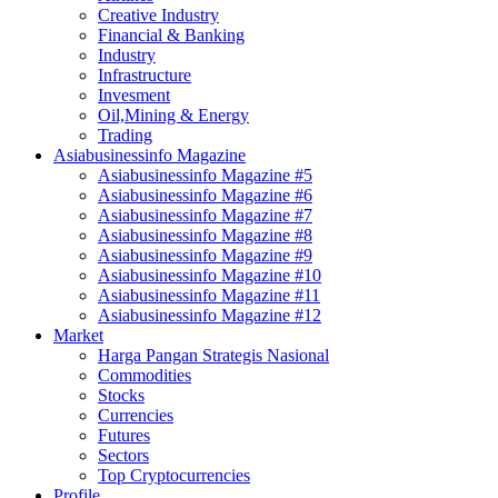
Creative Industry
Financial & Banking
Industry
Infrastructure
Invesment
Oil,Mining & Energy
Trading
Asiabusinessinfo Magazine
Asiabusinessinfo Magazine #5
Asiabusinessinfo Magazine #6
Asiabusinessinfo Magazine #7
Asiabusinessinfo Magazine #8
Asiabusinessinfo Magazine #9
Asiabusinessinfo Magazine #10
Asiabusinessinfo Magazine #11
Asiabusinessinfo Magazine #12
Market
Harga Pangan Strategis Nasional
Commodities
Stocks
Currencies
Futures
Sectors
Top Cryptocurrencies
Profile