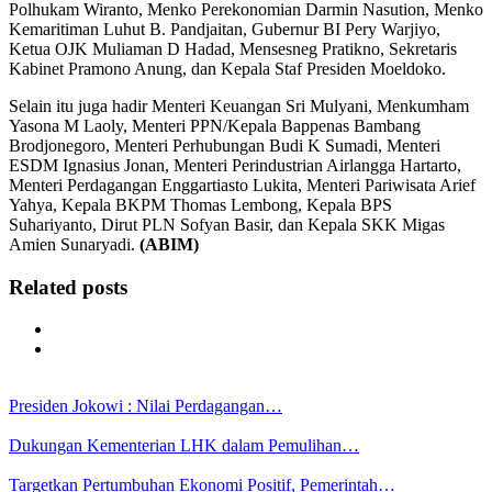
Polhukam Wiranto, Menko Perekonomian Darmin Nasution, Menko
Kemaritiman Luhut B. Pandjaitan, Gubernur BI Pery Warjiyo,
Ketua OJK Muliaman D Hadad, Mensesneg Pratikno, Sekretaris
Kabinet Pramono Anung, dan Kepala Staf Presiden Moeldoko.
Selain itu juga hadir Menteri Keuangan Sri Mulyani, Menkumham
Yasona M Laoly, Menteri PPN/Kepala Bappenas Bambang
Brodjonegoro, Menteri Perhubungan Budi K Sumadi, Menteri
ESDM Ignasius Jonan, Menteri Perindustrian Airlangga Hartarto,
Menteri Perdagangan Enggartiasto Lukita, Menteri Pariwisata Arief
Yahya, Kepala BKPM Thomas Lembong, Kepala BPS
Suhariyanto, Dirut PLN Sofyan Basir, dan Kepala SKK Migas
Amien Sunaryadi.
(ABIM)
Related posts
Presiden Jokowi : Nilai Perdagangan…
Dukungan Kementerian LHK dalam Pemulihan…
Targetkan Pertumbuhan Ekonomi Positif, Pemerintah…