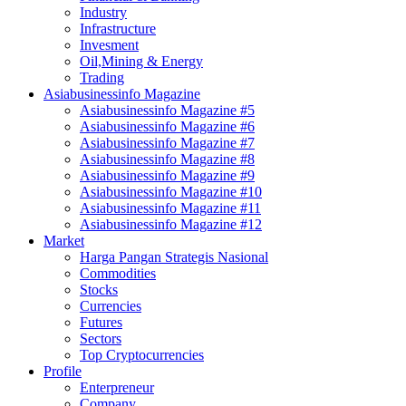
Industry
Infrastructure
Invesment
Oil,Mining & Energy
Trading
Asiabusinessinfo Magazine
Asiabusinessinfo Magazine #5
Asiabusinessinfo Magazine #6
Asiabusinessinfo Magazine #7
Asiabusinessinfo Magazine #8
Asiabusinessinfo Magazine #9
Asiabusinessinfo Magazine #10
Asiabusinessinfo Magazine #11
Asiabusinessinfo Magazine #12
Market
Harga Pangan Strategis Nasional
Commodities
Stocks
Currencies
Futures
Sectors
Top Cryptocurrencies
Profile
Enterpreneur
Company