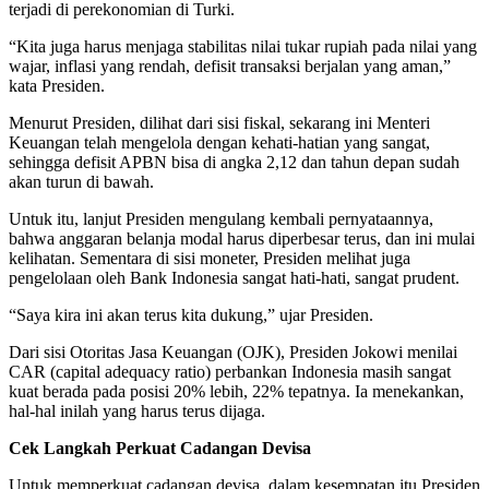
terjadi di perekonomian di Turki.
“Kita juga harus menjaga stabilitas nilai tukar rupiah pada nilai yang
wajar, inflasi yang rendah, defisit transaksi berjalan yang aman,”
kata Presiden.
Menurut Presiden, dilihat dari sisi fiskal, sekarang ini Menteri
Keuangan telah mengelola dengan kehati-hatian yang sangat,
sehingga defisit APBN bisa di angka 2,12 dan tahun depan sudah
akan turun di bawah.
Untuk itu, lanjut Presiden mengulang kembali pernyataannya,
bahwa anggaran belanja modal harus diperbesar terus, dan ini mulai
kelihatan. Sementara di sisi moneter, Presiden melihat juga
pengelolaan oleh Bank Indonesia sangat hati-hati, sangat prudent.
“Saya kira ini akan terus kita dukung,” ujar Presiden.
Dari sisi Otoritas Jasa Keuangan (OJK), Presiden Jokowi menilai
CAR (capital adequacy ratio) perbankan Indonesia masih sangat
kuat berada pada posisi 20% lebih, 22% tepatnya. Ia menekankan,
hal-hal inilah yang harus terus dijaga.
Cek Langkah Perkuat Cadangan Devisa
Untuk memperkuat cadangan devisa, dalam kesempatan itu Presiden