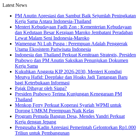
Latest News
PM Anutin Apresiasi dan Sambut Baik Sejumlah Peningkatan
Kerja Sama Antara Indonesia-Thailand
Menteri Kebudayaan Fadli Zon : Kementerian Kebudayaan
dan Kedutaan Besar Kerajaan Maroko Jembatani Peradaban
Lewat Malam Seni Indonesia-Maroko
Wamenpar Ni Luh Puspa : Perempuan Adalah Penggerak
Utama Ekosistem Pariwisata Indonesia
Indonesia dan Thailand Perkuat Kemitraan Strategis, Presiden
Prabowo dan PM Anutin Saksikan Penunjukan Dokumen
Kerja Sama
Kukuhkan Anggota KIP 2026-2030, Menteri Komdigi
Meutya Hafid: Deepfake dan Hoaks Jadi Tantangan Baru
bagi Keterbukaan Informasi
Pajak Dibayar oleh Siapa?
Presiden Prabowo Terima Kunjungan Kenegaraan PM
Thailand
Menkop Ferry Perkuat Koperasi Syariah WPMI untuk
Dorong UMKM Perempuan Naik Kelas
Program Pemuda Bangun Desa, Mendes Yandri Perkuat
Kerja dengan Jepang
Pengusaha Kadin Apresiasi Pemerintah Gelontorkan Rp1.000
Triliun untuk Pembangunan