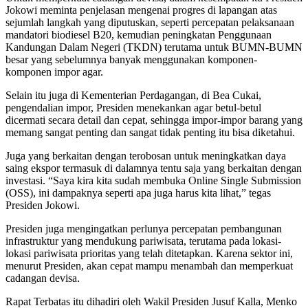
Jokowi meminta penjelasan mengenai progres di lapangan atas
sejumlah langkah yang diputuskan, seperti percepatan pelaksanaan
mandatori biodiesel B20, kemudian peningkatan Penggunaan
Kandungan Dalam Negeri (TKDN) terutama untuk BUMN-BUMN
besar yang sebelumnya banyak menggunakan komponen-
komponen impor agar.
Selain itu juga di Kementerian Perdagangan, di Bea Cukai,
pengendalian impor, Presiden menekankan agar betul-betul
dicermati secara detail dan cepat, sehingga impor-impor barang yang
memang sangat penting dan sangat tidak penting itu bisa diketahui.
Juga yang berkaitan dengan terobosan untuk meningkatkan daya
saing ekspor termasuk di dalamnya tentu saja yang berkaitan dengan
investasi. “Saya kira kita sudah membuka Online Single Submission
(OSS), ini dampaknya seperti apa juga harus kita lihat,” tegas
Presiden Jokowi.
Presiden juga mengingatkan perlunya percepatan pembangunan
infrastruktur yang mendukung pariwisata, terutama pada lokasi-
lokasi pariwisata prioritas yang telah ditetapkan. Karena sektor ini,
menurut Presiden, akan cepat mampu menambah dan memperkuat
cadangan devisa.
Rapat Terbatas itu dihadiri oleh Wakil Presiden Jusuf Kalla, Menko