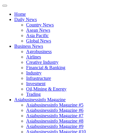
Home
Daily News
Country News
Asean News
Asia Pacific
Global News
Business News
Agrobusiness
Airlines
Creative Industry
Financial & Banking
Industry
Infrastructure
Invesment
Oil,Mining & Energy
Trading
Asiabusinessinfo Magazine
Asiabusinessinfo Magazine #5
Asiabusinessinfo Magazine #6
Asiabusinessinfo Magazine #7
Asiabusinessinfo Magazine #8
Asiabusinessinfo Magazine #9
Asiabusinessinfo Magazine #10