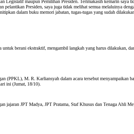
n Legislatif maupun Pemilihan Presiden. Terimakasih kemarin saya tidak
an pelantikan Presiden, saya juga tidak melihat semua melaluinya dengan
itipkan dalam buku memori jabatan, tugas-tugas yang sudah dilakukan, d
 untuk berani ekstraktif, mengambil langkah yang harus dilakukan, dan 
n (PPKL), M. R. Karliansyah dalam acara tersebut menyampaikan bahwa
ri ini (Jumat, 18/10).
ngan jajaran JPT Madya, JPT Pratama, Staf Khusus dan Tenaga Ahli Me