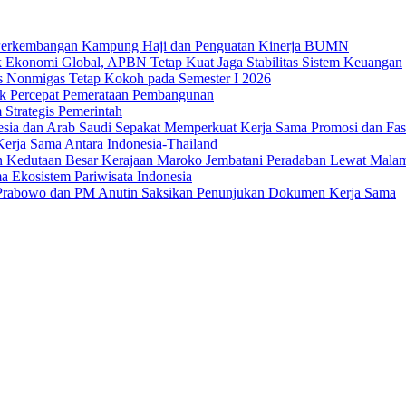
an Perkembangan Kampung Haji dan Penguatan Kinerja BUMN
 Ekonomi Global, APBN Tetap Kuat Jaga Stabilitas Sistem Keuangan
us Nonmigas Tetap Kokoh pada Semester I 2026
uk Percepat Pemerataan Pembangunan
Strategis Pemerintah
sia dan Arab Saudi Sepakat Memperkuat Kerja Sama Promosi dan Fasili
erja Sama Antara Indonesia-Thailand
n Kedutaan Besar Kerajaan Maroko Jembatani Peradaban Lewat Mala
 Ekosistem Pariwisata Indonesia
den Prabowo dan PM Anutin Saksikan Penunjukan Dokumen Kerja Sama