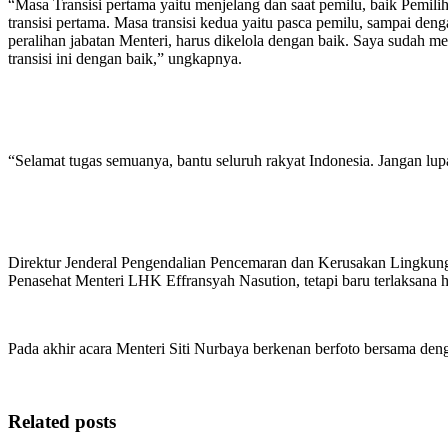
“Masa Transisi pertama yaitu menjelang dan saat pemilu, baik Pemiliha
transisi pertama. Masa transisi kedua yaitu pasca pemilu, sampai deng
peralihan jabatan Menteri, harus dikelola dengan baik. Saya sudah men
transisi ini dengan baik,” ungkapnya.
“Selamat tugas semuanya, bantu seluruh rakyat Indonesia. Jangan lupa
Direktur Jenderal Pengendalian Pencemaran dan Kerusakan Lingkunga
Penasehat Menteri LHK Effransyah Nasution, tetapi baru terlaksana ha
Pada akhir acara Menteri Siti Nurbaya berkenan berfoto bersama de
Related posts