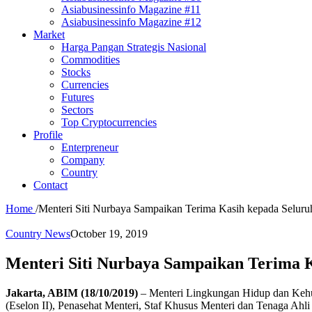
Asiabusinessinfo Magazine #11
Asiabusinessinfo Magazine #12
Market
Harga Pangan Strategis Nasional
Commodities
Stocks
Currencies
Futures
Sectors
Top Cryptocurrencies
Profile
Enterpreneur
Company
Country
Contact
Home
/
Menteri Siti Nurbaya Sampaikan Terima Kasih kepada Selur
Country News
October 19, 2019
Menteri Siti Nurbaya Sampaikan Terima 
Jakarta, ABIM (18/10/2019)
– Menteri Lingkungan Hidup dan Kehut
(Eselon II), Penasehat Menteri, Staf Khusus Menteri dan Tenaga Ahli