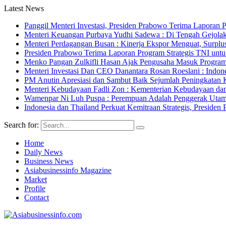
Latest News
Panggil Menteri Investasi, Presiden Prabowo Terima Lapor
Menteri Keuangan Purbaya Yudhi Sadewa : Di Tengah Gejolak
Menteri Perdagangan Busan : Kinerja Ekspor Menguat, Surpl
Presiden Prabowo Terima Laporan Program Strategis TNI unt
Menko Pangan Zulkifli Hasan Ajak Pengusaha Masuk Program 
Menteri Investasi Dan CEO Danantara Rosan Roeslani : Indone
PM Anutin Apresiasi dan Sambut Baik Sejumlah Peningkatan K
Menteri Kebudayaan Fadli Zon : Kementerian Kebudayaan da
Wamenpar Ni Luh Puspa : Perempuan Adalah Penggerak Utama
Indonesia dan Thailand Perkuat Kemitraan Strategis, Presi
Search for:
Home
Daily News
Business News
Asiabusinessinfo Magazine
Market
Profile
Contact