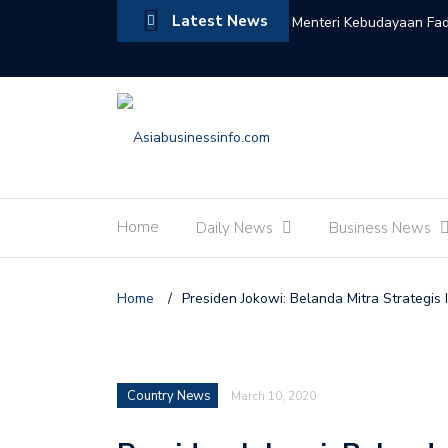
Latest News
Sejumlah Peningkatan Kerja Sama Antara
Menteri Kebudayaan Fad
Kerajaan Maroko Jembat
Home
Daily News
Business News
Home
/
Presiden Jokowi: Belanda Mitra Strategis 
Country News
March 10, 2020