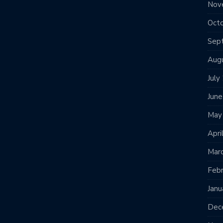
Nov
Oct
Sep
Aug
July
Jun
May
Apri
Mar
Feb
Janu
Dec