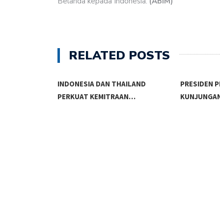
Belanda kepada Indonesia.
(ABIM)
RELATED POSTS
ASI DAN
INDONESIA DAN THAILAND
PRESIDEN 
PERKUAT KEMITRAAN…
KUNJUNGA