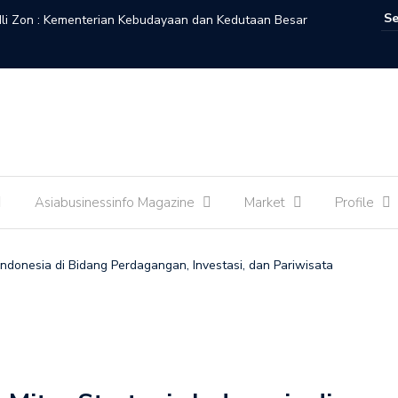
li Zon : Kementerian Kebudayaan dan Kedutaan Besar
Wamenpar
ani Peradaban Lewat Malam Seni Indonesia-Maroko
Pariwisa
Asiabusinessinfo Magazine
Market
Profile
Indonesia di Bidang Perdagangan, Investasi, dan Pariwisata