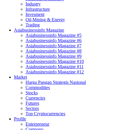
Industry
Infrastructure
Invesment
Oil,Mining & Energy
Trading
Asiabusinessinfo Magazine
Asiabusinessinfo Magazine #5
Asiabusinessinfo Magazine #6
Asiabusinessinfo Magazine #7
Asiabusinessinfo Magazine #8
Asiabusinessinfo Magazine #9
Asiabusinessinfo Magazine #10
Asiabusinessinfo Magazine #11
Asiabusinessinfo Magazine #12
Market
Harga Pangan Strategis Nasional
Commodities
Stocks
Currencies
Futures
Sectors
Top Cryptocurrencies
Profile
Enterpreneur
Company