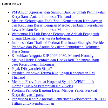
Latest News
PM Anutin Apresiasi dan Sambut Baik Sejumlah Peningkatan
Kerja Sama Antara Indonesia-Thailand
Menteri Kebudayaan Fadli Zon : Kementerian Kebudayaan
dan Kedutaan Besar Kerajaan Maroko Jembatani Peradaban
Lewat Malam Seni Indonesia-Maroko
Wamenpar Ni Luh Puspa : Perempuan Adalah Penggerak
Utama Ekosistem Pariwisata Indonesia
Indonesia dan Thailand Perkuat Kemitraan Strategis, Presiden
Prabowo dan PM Anutin Saksikan Penunjukan Dokumen
Kerja Sama
Kukuhkan Anggota KIP 2026-2030, Menteri Komdigi
Meutya Hafid: Deepfake dan Hoaks Jadi Tantangan Baru
bagi Keterbukaan Informasi
Pajak Dibayar oleh Siapa?
Presiden Prabowo Terima Kunjungan Kenegaraan PM
Thailand
Menkop Ferry Perkuat Koperasi Syariah WPMI untuk
Dorong UMKM Perempuan Naik Kelas
Program Pemuda Bangun Desa, Mendes Yandri Perkuat
Kerja dengan Jepang
Pengusaha Kadin Apresiasi Pemerintah Gelontorkan Rp1.000
Triliun untuk Pembangunan