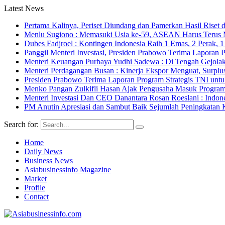
Latest News
Pertama Kalinya, Periset Diundang dan Pamerkan Hasil Riset d
Menlu Sugiono : Memasuki Usia ke-59, ASEAN Harus Terus 
Dubes Fadjroel : Kontingen Indonesia Raih 1 Emas, 2 Perak,
Panggil Menteri Investasi, Presiden Prabowo Terima Lapor
Menteri Keuangan Purbaya Yudhi Sadewa : Di Tengah Gejolak
Menteri Perdagangan Busan : Kinerja Ekspor Menguat, Surpl
Presiden Prabowo Terima Laporan Program Strategis TNI unt
Menko Pangan Zulkifli Hasan Ajak Pengusaha Masuk Program 
Menteri Investasi Dan CEO Danantara Rosan Roeslani : Indone
PM Anutin Apresiasi dan Sambut Baik Sejumlah Peningkatan K
Search for:
Home
Daily News
Business News
Asiabusinessinfo Magazine
Market
Profile
Contact