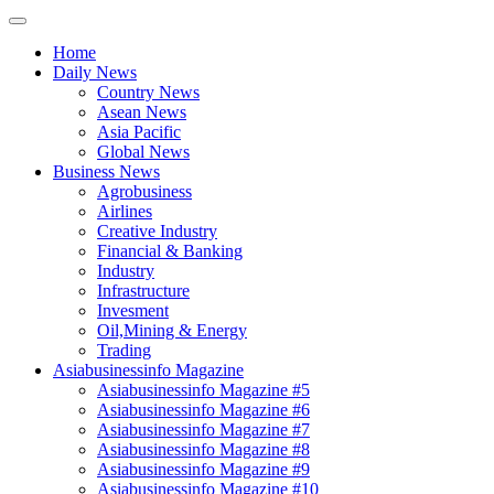
Home
Daily News
Country News
Asean News
Asia Pacific
Global News
Business News
Agrobusiness
Airlines
Creative Industry
Financial & Banking
Industry
Infrastructure
Invesment
Oil,Mining & Energy
Trading
Asiabusinessinfo Magazine
Asiabusinessinfo Magazine #5
Asiabusinessinfo Magazine #6
Asiabusinessinfo Magazine #7
Asiabusinessinfo Magazine #8
Asiabusinessinfo Magazine #9
Asiabusinessinfo Magazine #10