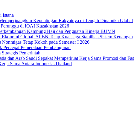
i Istana
Memperjuangkan Kepentingan Rakyatnya di Tengah Dinamika Global
 1 Perunggu di IOAI Kazakhstan 2026
an Perkembangan Kampung Haji dan Penguatan Kinerja BUMN
 Ekonomi Global, APBN Tetap Kuat Jaga Stabilitas Sistem Keuangan
us Nonmigas Tetap Kokoh pada Semester I 2026
uk Percepat Pemerataan Pembangunan
Strategis Pemerintah
sia dan Arab Saudi Sepakat Memperkuat Kerja Sama Promosi dan Fasili
erja Sama Antara Indonesia-Thailand