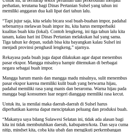
Untuk itu, ia berharap sektor pertanian dan perkebunan menjadi
perhatian, terutama bagi Dinas Pertanian Sulsel yang tahun ini
memiliki anggaran dua kali lipat dari tahun lalu.
“Tapi jujur saja, kita selalu bicara soal buah-buahan impor, padahal
sebenarnya melawan buah impor itu, kita harus memperbaiki
kualitas buah kita (lokal). Contoh lengkeng, ini tiga tahun lalu kita
tanam, kalau hari ini Dinas Pertanian melakukan hal yang sama.
Tiga tahun ke depan, sudah bisa kita bayangkan kalau Sulsel ini
menjadi provinsi penghasil lengkeng,” ujarnya.
Rekayasa pada buah juga dapat dilakukan agar dapat menembus
pasar ekspor. Mangga misalnya hampir ditemukan di berbagai
negara sebagai buah impor.
Mangga harum manis dan mangga madu misalnya, sulit menembus
pasar ekspor karena memiliki kulit buah yang berwarna hijau,
padahal memiliki rasa yang manis dan beraroma. Warna hijau pada
mangga bagi konsumen luar negeri dianggap memiliki rasa kecut.
Untuk itu, ia menilai maka daerah-daerah di Sulsel harus
diperhatikan karena dapat menciptakan peluang dan produksi buah.
“Makanya saya bilang Sulawesi Selatan ini, tidak ada alasan bagi
kita ini tidak membutuhkan daerah, kabupaten/kota. Dan saya cuma
nitip, mindset kita, coba kita ubah dan mengikuti perkembangan