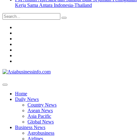
Kerja Sama Antara Indonesia-Thailand
Search
for:
Home
Daily
News
Business
News
Asiabusinessinfo
Magazine
Market
Profile
Contact
Home
Daily News
Country News
Asean News
Asia Pacific
Global News
Business News
Agrobusiness
Airlines