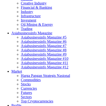
Creative Industry
Financial & Banking
Industry
Infrastructure
Invesment
Oil,Mining & Energy
Trading
Asiabusinessinfo Magazine
Asiabusinessinfo Magazine #5
Asiabusinessinfo Magazine #6
Asiabusinessinfo Magazine #7
Asiabusinessinfo Magazine #8
Asiabusinessinfo Magazine #9
Asiabusinessinfo Magazine #10
Asiabusinessinfo Magazine #11
Asiabusinessinfo Magazine #12
Market
Harga Pangan Strategis Nasional
Commodities
Stocks
Currencies
Futures
Sectors
Top Cryptocurrencies
Profile