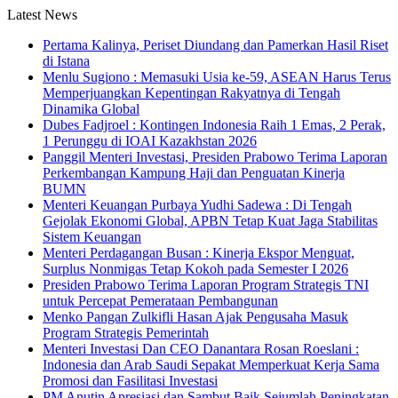
Latest News
Pertama Kalinya, Periset Diundang dan Pamerkan Hasil Riset
di Istana
Menlu Sugiono : Memasuki Usia ke-59, ASEAN Harus Terus
Memperjuangkan Kepentingan Rakyatnya di Tengah
Dinamika Global
Dubes Fadjroel : Kontingen Indonesia Raih 1 Emas, 2 Perak,
1 Perunggu di IOAI Kazakhstan 2026
Panggil Menteri Investasi, Presiden Prabowo Terima Laporan
Perkembangan Kampung Haji dan Penguatan Kinerja
BUMN
Menteri Keuangan Purbaya Yudhi Sadewa : Di Tengah
Gejolak Ekonomi Global, APBN Tetap Kuat Jaga Stabilitas
Sistem Keuangan
Menteri Perdagangan Busan : Kinerja Ekspor Menguat,
Surplus Nonmigas Tetap Kokoh pada Semester I 2026
Presiden Prabowo Terima Laporan Program Strategis TNI
untuk Percepat Pemerataan Pembangunan
Menko Pangan Zulkifli Hasan Ajak Pengusaha Masuk
Program Strategis Pemerintah
Menteri Investasi Dan CEO Danantara Rosan Roeslani :
Indonesia dan Arab Saudi Sepakat Memperkuat Kerja Sama
Promosi dan Fasilitasi Investasi
PM Anutin Apresiasi dan Sambut Baik Sejumlah Peningkatan