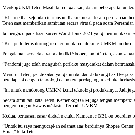
MenkopUKM Teten Masduki mengatakan, dalam beberapa tahun terakhi
“Kita melihat sejumlah terobosan dilakukan salah satu perusahaan be
Teten saat memberikan sambutan secara virtual pada acara Peresmi
Ia mengacu pada hasil survei World Bank 2021 yang menunjukkan 
“Kita perlu terus dorong reseller untuk mendukung UMKM produsen
Pengalaman serta data yang dimiliki Shopee, lanjut Teten, akan s
“Pandemi juga telah mengubah perilaku masyarakat dalam bertransaks
Menurut Teten, pendekatan yang dimulai dan didukung hasil kerja s
beradaptasi dengan teknologi dalam era perdagangan terbuka berbasis
“Ini untuk mendorong UMKM kenal teknologi produksinya. Jadi juga 
Secara simultan, kata Teten, KemenkopUKM juga tengah memperkuat 
pengembangan Kawasan/klaster Terpadu UMKM.
Kedua. perluasan pasar digital melalui Kampanye BBI, on boarding
“Untuk itu saya mengucapkan selamat atas berdirinya Shopee Cente
Barat,” kata Teten.