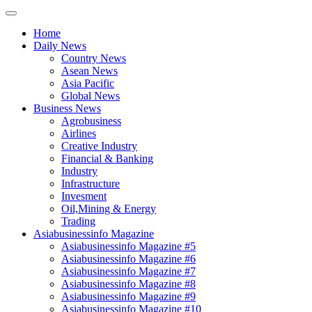
Home
Daily News
Country News
Asean News
Asia Pacific
Global News
Business News
Agrobusiness
Airlines
Creative Industry
Financial & Banking
Industry
Infrastructure
Invesment
Oil,Mining & Energy
Trading
Asiabusinessinfo Magazine
Asiabusinessinfo Magazine #5
Asiabusinessinfo Magazine #6
Asiabusinessinfo Magazine #7
Asiabusinessinfo Magazine #8
Asiabusinessinfo Magazine #9
Asiabusinessinfo Magazine #10