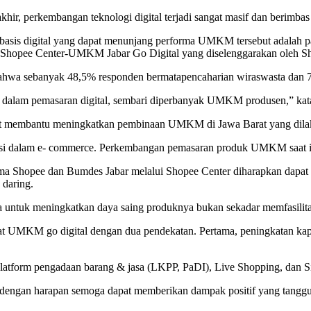
r, perkembangan teknologi digital terjadi sangat masif dan berimba
rbasis digital yang dapat menunjang performa UMKM tersebut adalah pa
an Shopee Center-UMKM Jabar Go Digital yang diselenggarakan oleh Sh
bahwa sebanyak 48,5% responden bermatapencaharian wiraswasta dan
 dalam pemasaran digital, sembari diperbanyak UMKM produsen,” kat
angat membantu meningkatkan pembinaan UMKM di Jawa Barat yang dila
i dalam e- commerce. Perkembangan pemasaran produk UMKM saat ini di
ama Shopee dan Bumdes Jabar melalui Shopee Center diharapkan dapat
 daring.
untuk meningkatkan daya saing produknya bukan sekadar memfasilitasi
UMKM go digital dengan dua pendekatan. Pertama, peningkatan kapas
 platform pengadaan barang & jasa (LKPP, PaDI), Live Shopping, da
r dengan harapan semoga dapat memberikan dampak positif yang tanggu