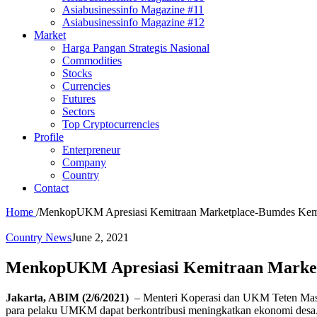
Asiabusinessinfo Magazine #11
Asiabusinessinfo Magazine #12
Market
Harga Pangan Strategis Nasional
Commodities
Stocks
Currencies
Futures
Sectors
Top Cryptocurrencies
Profile
Enterpreneur
Company
Country
Contact
Home
/
MenkopUKM Apresiasi Kemitraan Marketplace-Bumdes Kemb
Country News
June 2, 2021
MenkopUKM Apresiasi Kemitraan Marketp
Jakarta, ABIM (2/6/2021)
– Menteri Koperasi dan UKM Teten Masdu
para pelaku UMKM dapat berkontribusi meningkatkan ekonomi desa