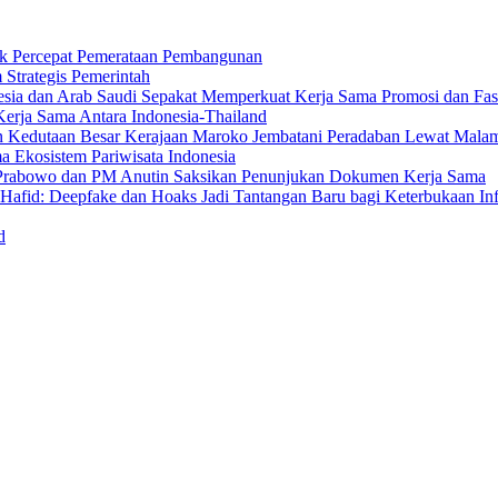
uk Percepat Pemerataan Pembangunan
Strategis Pemerintah
sia dan Arab Saudi Sepakat Memperkuat Kerja Sama Promosi dan Fasili
erja Sama Antara Indonesia-Thailand
n Kedutaan Besar Kerajaan Maroko Jembatani Peradaban Lewat Mala
 Ekosistem Pariwisata Indonesia
den Prabowo dan PM Anutin Saksikan Penunjukan Dokumen Kerja Sama
fid: Deepfake dan Hoaks Jadi Tantangan Baru bagi Keterbukaan In
d