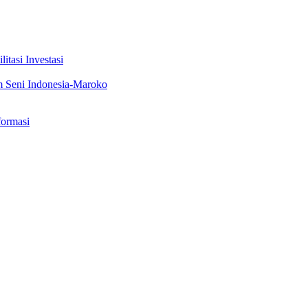
tasi Investasi
m Seni Indonesia-Maroko
formasi