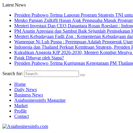
Latest News
Presiden Prabowo Terima Laporan Program Strategis TNI unt
Menko Pangan Zulkifli Hasan Ajak Pengusaha Masuk Program 
Menteri Investasi Dan CEO Danantara Rosan Roeslani : Indone
PM Anutin Apresiasi dan Sambut Baik Sejumlah Peningkatan K
Menteri Kebudayaan Fadli Zon : Kementerian Kebudayaan da
Wamenpar Ni Luh Puspa : Perempuan Adalah Penggerak Utama
Indonesia dan Thailand Perkuat Kemitraan Strategis, Presi
Kukuhkan Anggota KIP 2026-2030, Menteri Komdigi Meutya Ha
Pajak Dibayar oleh Siapa?
Presiden Prabowo Terima Kunjungan Kenegaraan PM Thailan
Search for:
Home
Daily News
Business News
Asiabusinessinfo Magazine
Market
Profile
Contact