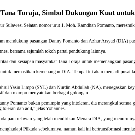
ana Toraja, Simbol Dukungan Kuat untuk 
r Sulawesi Selatan nomor urut 1, Moh. Ramdhan Pomanto, meresmik
dalam mendukung pasangan Danny Pomanto dan Azhar Arsyad (DIA) pad
nnes, bersama sejumlah tokoh partai pendukung lainnya.
idaritas dan kesiapan masyarakat Tana Toraja untuk memenangkan pas
an untuk memastikan kemenangan DIA. Tempat ini akan menjadi pusat 
yahrul Yasin Limpo (SYL) dan Nurdin Abdullah (NA), menegaskan k
sif dan mampu menyatukan berbagai golongan.
Danny Pomanto bukan pemimpin yang intoleran, dia merangkul semua 
toleran dan adil,” jelas Yohannes.
 para relawan yang telah mendirikan Menara DIA, yang menurutnya me
menghadapi Pilkada sebelumnya, namun kali ini bertransformasi menja