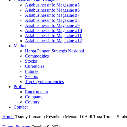
Asiabusinessinfo Magazine #5
Asiabusinessinfo Magazine #6
Asiabusinessinfo Magazine #7
Asiabusinessinfo Magazine #8
Asiabusinessinfo Magazine #9
Asiabusinessinfo Magazine #10
Asiabusinessinfo Magazine #11
Asiabusinessinfo Magazine #12
Market
Harga Pangan Strategis Nasional
Commodities
Stocks
Currencies
Futures
Sectors
Top Cryptocurrencies
Profile
Enterpreneur
Company
Country
Contact
Home
/
Danny Pomanto Resmikan Menara DIA di Tana Toraja, Simbo
Danny Pomanto
October 9, 2024