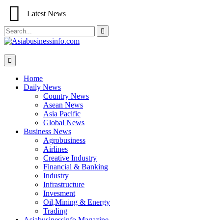
Latest News
Search
for:
Home
Daily News
Country News
Asean News
Asia Pacific
Global News
Business News
Agrobusiness
Airlines
Creative Industry
Financial & Banking
Industry
Infrastructure
Invesment
Oil,Mining & Energy
Trading
Asiabusinessinfo Magazine