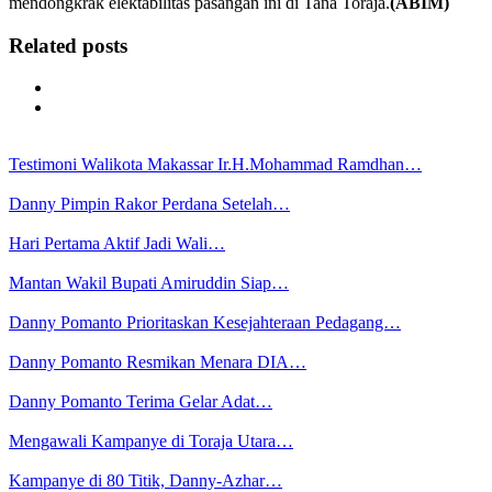
mendongkrak elektabilitas pasangan ini di Tana Toraja.
(ABIM)
Related posts
Testimoni Walikota Makassar Ir.H.Mohammad Ramdhan…
Danny Pimpin Rakor Perdana Setelah…
Hari Pertama Aktif Jadi Wali…
Mantan Wakil Bupati Amiruddin Siap…
Danny Pomanto Prioritaskan Kesejahteraan Pedagang…
Danny Pomanto Resmikan Menara DIA…
Danny Pomanto Terima Gelar Adat…
Mengawali Kampanye di Toraja Utara…
Kampanye di 80 Titik, Danny-Azhar…