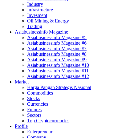
Industry
Infrastructure
Invesment
Oil,Mining & Energy
Trading
Asiabusinessinfo Magazine
Asiabusinessinfo Magazine #5
Asiabusinessinfo Magazine #6
Asiabusinessinfo Magazine #7
Asiabusinessinfo Magazine #8
Asiabusinessinfo Magazine #9
Asiabusinessinfo Magazine #10
Asiabusinessinfo Magazine #11
Asiabusinessinfo Magazine #12
Market
Harga Pangan Strategis Nasional
Commodities
Stocks
Currencies
Futures
Sectors
Top Cryptocurrencies
Profile
Enterpreneur
Company