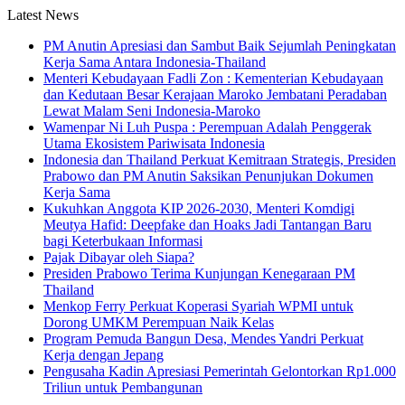
Latest News
PM Anutin Apresiasi dan Sambut Baik Sejumlah Peningkatan
Kerja Sama Antara Indonesia-Thailand
Menteri Kebudayaan Fadli Zon : Kementerian Kebudayaan
dan Kedutaan Besar Kerajaan Maroko Jembatani Peradaban
Lewat Malam Seni Indonesia-Maroko
Wamenpar Ni Luh Puspa : Perempuan Adalah Penggerak
Utama Ekosistem Pariwisata Indonesia
Indonesia dan Thailand Perkuat Kemitraan Strategis, Presiden
Prabowo dan PM Anutin Saksikan Penunjukan Dokumen
Kerja Sama
Kukuhkan Anggota KIP 2026-2030, Menteri Komdigi
Meutya Hafid: Deepfake dan Hoaks Jadi Tantangan Baru
bagi Keterbukaan Informasi
Pajak Dibayar oleh Siapa?
Presiden Prabowo Terima Kunjungan Kenegaraan PM
Thailand
Menkop Ferry Perkuat Koperasi Syariah WPMI untuk
Dorong UMKM Perempuan Naik Kelas
Program Pemuda Bangun Desa, Mendes Yandri Perkuat
Kerja dengan Jepang
Pengusaha Kadin Apresiasi Pemerintah Gelontorkan Rp1.000
Triliun untuk Pembangunan