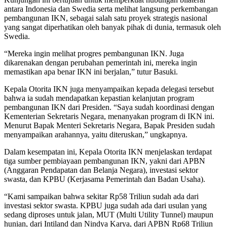
antara Indonesia dan Swedia serta melihat langsung perkembangan
pembangunan IKN, sebagai salah satu proyek strategis nasional
yang sangat diperhatikan oleh banyak pihak di dunia, termasuk oleh
Swedia.
“Mereka ingin melihat progres pembangunan IKN. Juga
dikarenakan dengan perubahan pemerintah ini, mereka ingin
memastikan apa benar IKN ini berjalan,” tutur Basuki.
Kepala Otorita IKN juga menyampaikan kepada delegasi tersebut
bahwa ia sudah mendapatkan kepastian kelanjutan program
pembangunan IKN dari Presiden. “Saya sudah koordinasi dengan
Kementerian Sekretaris Negara, menanyakan program di IKN ini.
Menurut Bapak Menteri Sekretaris Negara, Bapak Presiden sudah
menyampaikan arahannya, yaitu diteruskan,” ungkapnya.
Dalam kesempatan ini, Kepala Otorita IKN menjelaskan terdapat
tiga sumber pembiayaan pembangunan IKN, yakni dari APBN
(Anggaran Pendapatan dan Belanja Negara), investasi sektor
swasta, dan KPBU (Kerjasama Pemerintah dan Badan Usaha).
“Kami sampaikan bahwa sekitar Rp58 Triliun sudah ada dari
investasi sektor swasta. KPBU juga sudah ada dari usulan yang
sedang diproses untuk jalan, MUT (Multi Utility Tunnel) maupun
hunian, dari Intiland dan Nindya Karya, dari APBN Rp68 Triliun