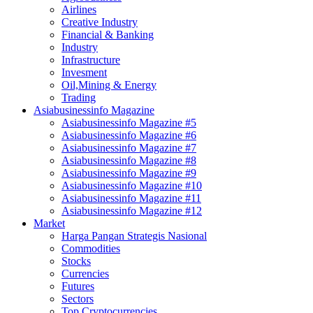
Airlines
Creative Industry
Financial & Banking
Industry
Infrastructure
Invesment
Oil,Mining & Energy
Trading
Asiabusinessinfo Magazine
Asiabusinessinfo Magazine #5
Asiabusinessinfo Magazine #6
Asiabusinessinfo Magazine #7
Asiabusinessinfo Magazine #8
Asiabusinessinfo Magazine #9
Asiabusinessinfo Magazine #10
Asiabusinessinfo Magazine #11
Asiabusinessinfo Magazine #12
Market
Harga Pangan Strategis Nasional
Commodities
Stocks
Currencies
Futures
Sectors
Top Cryptocurrencies