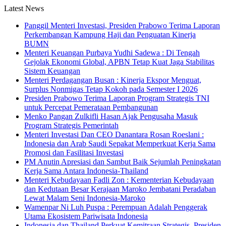
Latest News
Panggil Menteri Investasi, Presiden Prabowo Terima Laporan
Perkembangan Kampung Haji dan Penguatan Kinerja
BUMN
Menteri Keuangan Purbaya Yudhi Sadewa : Di Tengah
Gejolak Ekonomi Global, APBN Tetap Kuat Jaga Stabilitas
Sistem Keuangan
Menteri Perdagangan Busan : Kinerja Ekspor Menguat,
Surplus Nonmigas Tetap Kokoh pada Semester I 2026
Presiden Prabowo Terima Laporan Program Strategis TNI
untuk Percepat Pemerataan Pembangunan
Menko Pangan Zulkifli Hasan Ajak Pengusaha Masuk
Program Strategis Pemerintah
Menteri Investasi Dan CEO Danantara Rosan Roeslani :
Indonesia dan Arab Saudi Sepakat Memperkuat Kerja Sama
Promosi dan Fasilitasi Investasi
PM Anutin Apresiasi dan Sambut Baik Sejumlah Peningkatan
Kerja Sama Antara Indonesia-Thailand
Menteri Kebudayaan Fadli Zon : Kementerian Kebudayaan
dan Kedutaan Besar Kerajaan Maroko Jembatani Peradaban
Lewat Malam Seni Indonesia-Maroko
Wamenpar Ni Luh Puspa : Perempuan Adalah Penggerak
Utama Ekosistem Pariwisata Indonesia
Indonesia dan Thailand Perkuat Kemitraan Strategis, Presiden