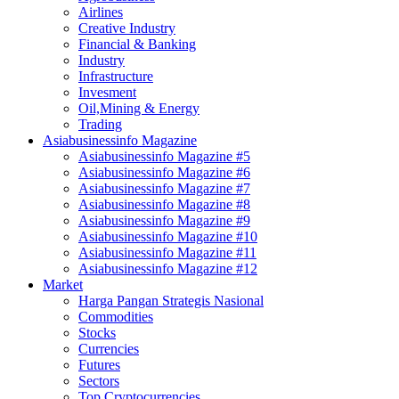
Airlines
Creative Industry
Financial & Banking
Industry
Infrastructure
Invesment
Oil,Mining & Energy
Trading
Asiabusinessinfo Magazine
Asiabusinessinfo Magazine #5
Asiabusinessinfo Magazine #6
Asiabusinessinfo Magazine #7
Asiabusinessinfo Magazine #8
Asiabusinessinfo Magazine #9
Asiabusinessinfo Magazine #10
Asiabusinessinfo Magazine #11
Asiabusinessinfo Magazine #12
Market
Harga Pangan Strategis Nasional
Commodities
Stocks
Currencies
Futures
Sectors
Top Cryptocurrencies