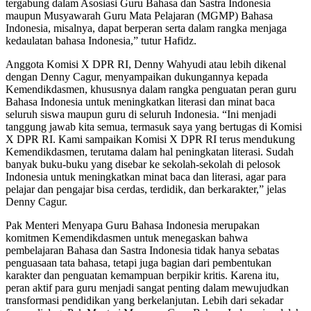
tergabung dalam Asosiasi Guru Bahasa dan Sastra Indonesia
maupun Musyawarah Guru Mata Pelajaran (MGMP) Bahasa
Indonesia, misalnya, dapat berperan serta dalam rangka menjaga
kedaulatan bahasa Indonesia,” tutur Hafidz.
Anggota Komisi X DPR RI, Denny Wahyudi atau lebih dikenal
dengan Denny Cagur, menyampaikan dukungannya kepada
Kemendikdasmen, khususnya dalam rangka penguatan peran guru
Bahasa Indonesia untuk meningkatkan literasi dan minat baca
seluruh siswa maupun guru di seluruh Indonesia. “Ini menjadi
tanggung jawab kita semua, termasuk saya yang bertugas di Komisi
X DPR RI. Kami sampaikan Komisi X DPR RI terus mendukung
Kemendikdasmen, terutama dalam hal peningkatan literasi. Sudah
banyak buku-buku yang disebar ke sekolah-sekolah di pelosok
Indonesia untuk meningkatkan minat baca dan literasi, agar para
pelajar dan pengajar bisa cerdas, terdidik, dan berkarakter,” jelas
Denny Cagur.
Pak Menteri Menyapa Guru Bahasa Indonesia merupakan
komitmen Kemendikdasmen untuk menegaskan bahwa
pembelajaran Bahasa dan Sastra Indonesia tidak hanya sebatas
penguasaan tata bahasa, tetapi juga bagian dari pembentukan
karakter dan penguatan kemampuan berpikir kritis. Karena itu,
peran aktif para guru menjadi sangat penting dalam mewujudkan
transformasi pendidikan yang berkelanjutan. Lebih dari sekadar