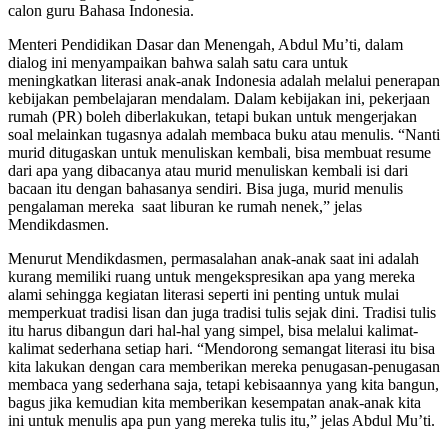
calon guru Bahasa Indonesia.
Menteri Pendidikan Dasar dan Menengah, Abdul Mu’ti, dalam
dialog ini menyampaikan bahwa salah satu cara untuk
meningkatkan literasi anak-anak Indonesia adalah melalui penerapan
kebijakan pembelajaran mendalam. Dalam kebijakan ini, pekerjaan
rumah (PR) boleh diberlakukan, tetapi bukan untuk mengerjakan
soal melainkan tugasnya adalah membaca buku atau menulis. “Nanti
murid ditugaskan untuk menuliskan kembali, bisa membuat resume
dari apa yang dibacanya atau murid menuliskan kembali isi dari
bacaan itu dengan bahasanya sendiri. Bisa juga, murid menulis
pengalaman mereka saat liburan ke rumah nenek,” jelas
Mendikdasmen.
Menurut Mendikdasmen, permasalahan anak-anak saat ini adalah
kurang memiliki ruang untuk mengekspresikan apa yang mereka
alami sehingga kegiatan literasi seperti ini penting untuk mulai
memperkuat tradisi lisan dan juga tradisi tulis sejak dini. Tradisi tulis
itu harus dibangun dari hal-hal yang simpel, bisa melalui kalimat-
kalimat sederhana setiap hari. “Mendorong semangat literasi itu bisa
kita lakukan dengan cara memberikan mereka penugasan-penugasan
membaca yang sederhana saja, tetapi kebisaannya yang kita bangun,
bagus jika kemudian kita memberikan kesempatan anak-anak kita
ini untuk menulis apa pun yang mereka tulis itu,” jelas Abdul Mu’ti.