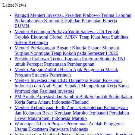
Latest News
Panggil Menteri Investasi, Presiden Prabowo Terima Laporan
Perkembangan Kampung Haji dan Penguatan Kinerja
BUMN
Menteri Keuangan Purbaya Yudhi Sadewa : Di Tengah
Gejolak Ekonomi Global, APBN Tetap Kuat Jaga Stabilitas
Sistem Keuangan
Menteri Perdagangan Busan : Kinerja Ekspor Menguat,
Surplus Nonmigas Tetap Kokoh pada Semester I 2026
Presiden Prabowo Terima Laporan Program Strategis TNI
untuk Percepat Pemerataan Pembangunan
Menko Pangan Zulkifli Hasan Ajak Pengusaha Masuk
Program Strategis Pemerintah
Menteri Investasi Dan CEO Danantara Rosan Roeslani :
Indonesia dan Arab Saudi Sepakat Memperkuat Kerja Sama
Promosi dan Fasilitasi Investasi
PM Anutin Apresiasi dan Sambut Baik Sejumlah Peningkatan
Kerja Sama Antara Indonesia-Thailand
Menteri Kebudayaan Fadli Zon : Kementerian Kebudayaan
dan Kedutaan Besar Kerajaan Maroko Jembatani Peradaban
Lewat Malam Seni Indonesia-Maroko
Wamenpar Ni Luh Puspa : Perempuan Adalah Penggerak
Utama Ekosistem Pariwisata Indonesia
Indonesia dan Thailand Perkuat Kemitraan Strategis, Presiden