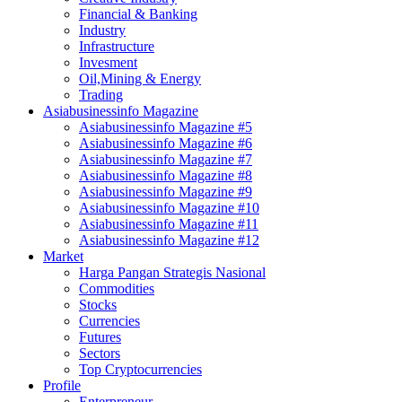
Financial & Banking
Industry
Infrastructure
Invesment
Oil,Mining & Energy
Trading
Asiabusinessinfo Magazine
Asiabusinessinfo Magazine #5
Asiabusinessinfo Magazine #6
Asiabusinessinfo Magazine #7
Asiabusinessinfo Magazine #8
Asiabusinessinfo Magazine #9
Asiabusinessinfo Magazine #10
Asiabusinessinfo Magazine #11
Asiabusinessinfo Magazine #12
Market
Harga Pangan Strategis Nasional
Commodities
Stocks
Currencies
Futures
Sectors
Top Cryptocurrencies
Profile
Enterpreneur