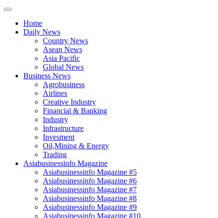
Home
Daily News
Country News
Asean News
Asia Pacific
Global News
Business News
Agrobusiness
Airlines
Creative Industry
Financial & Banking
Industry
Infrastructure
Invesment
Oil,Mining & Energy
Trading
Asiabusinessinfo Magazine
Asiabusinessinfo Magazine #5
Asiabusinessinfo Magazine #6
Asiabusinessinfo Magazine #7
Asiabusinessinfo Magazine #8
Asiabusinessinfo Magazine #9
Asiabusinessinfo Magazine #10