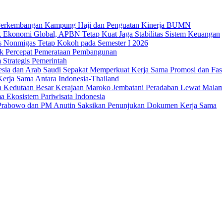
an Perkembangan Kampung Haji dan Penguatan Kinerja BUMN
 Ekonomi Global, APBN Tetap Kuat Jaga Stabilitas Sistem Keuangan
us Nonmigas Tetap Kokoh pada Semester I 2026
uk Percepat Pemerataan Pembangunan
Strategis Pemerintah
sia dan Arab Saudi Sepakat Memperkuat Kerja Sama Promosi dan Fasili
erja Sama Antara Indonesia-Thailand
n Kedutaan Besar Kerajaan Maroko Jembatani Peradaban Lewat Mala
 Ekosistem Pariwisata Indonesia
den Prabowo dan PM Anutin Saksikan Penunjukan Dokumen Kerja Sama