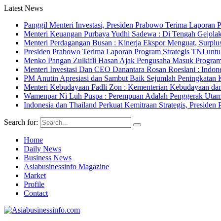
Latest News
Panggil Menteri Investasi, Presiden Prabowo Terima Lapor
Menteri Keuangan Purbaya Yudhi Sadewa : Di Tengah Gejolak
Menteri Perdagangan Busan : Kinerja Ekspor Menguat, Surpl
Presiden Prabowo Terima Laporan Program Strategis TNI unt
Menko Pangan Zulkifli Hasan Ajak Pengusaha Masuk Program 
Menteri Investasi Dan CEO Danantara Rosan Roeslani : Indone
PM Anutin Apresiasi dan Sambut Baik Sejumlah Peningkatan K
Menteri Kebudayaan Fadli Zon : Kementerian Kebudayaan da
Wamenpar Ni Luh Puspa : Perempuan Adalah Penggerak Utama
Indonesia dan Thailand Perkuat Kemitraan Strategis, Presi
Search for:
Home
Daily News
Business News
Asiabusinessinfo Magazine
Market
Profile
Contact