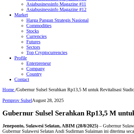
Asiabusinessinfo Magazine #11
Asiabusinessinfo Magazine #12
Market
Harga Pangan Strategis Nasional
Commodities
Stocks
Currencies
Futures
Sectors
Top Cryptocurrencies
Profile
Enterpreneur
Company
Country
Contact
Home
/
Gubernur Sulsel Serahkan Rp13,5 M untuk Revitalisasi Stadio
Pemprov Sulsel
August 28, 2025
Gubernur Sulsel Serahkan Rp13,5 M untuk 
Jeneponto, Sulawesi Selatan, ABIM (28/8/2025)
– Gubernur Sulaw
Gubernur Sulawesi Selatan Andi Sudirman Sulaiman ini diterima secar