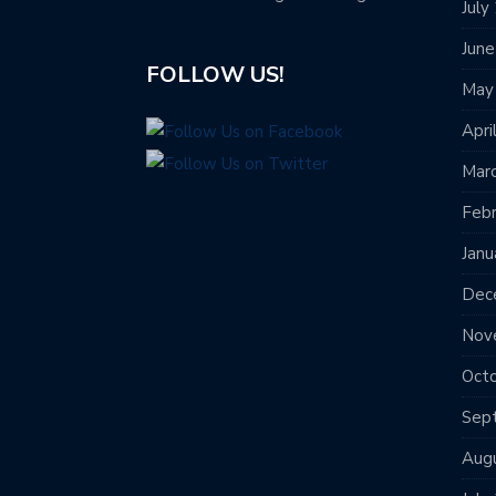
July
Jun
FOLLOW US!
May
Apri
Mar
Feb
Janu
Dec
Nov
Oct
Sep
Aug