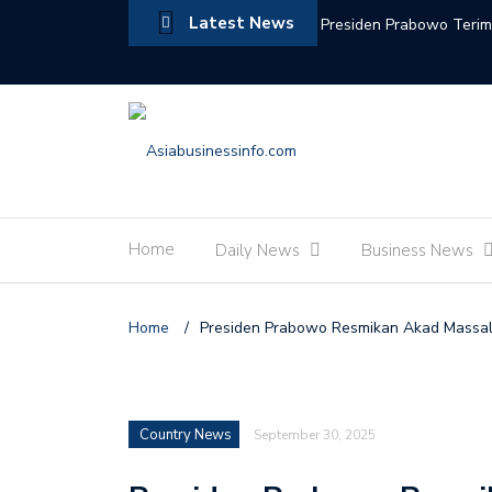
Latest News
Presiden Prabowo Terim
Pemerataan Pembangu
Menko Pangan Zulkifli 
Pemerintah
Menteri Investasi Dan C
Saudi Sepakat Memperkua
Home
Daily News
Business News
PM Anutin Apresiasi da
Indonesia-Thailand
Home
/
Presiden Prabowo Resmikan Akad Massal 2
Menteri Kebudayaan Fad
Kerajaan Maroko Jembat
Wamenpar Ni Luh Puspa
Country News
September 30, 2025
Pariwisata Indonesia