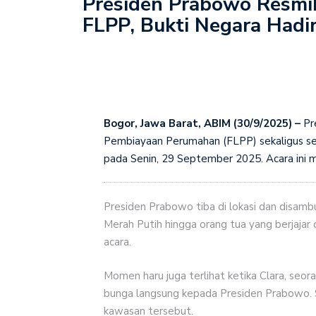
Presiden Prabowo Resmi
Indonesia dan Thailand 
FLPP, Bukti Negara Hadir
Anutin Saksikan Penun
Kukuhkan Anggota KIP 2
Hoaks Jadi Tantangan B
Pajak Dibayar oleh Siap
Bogor, Jawa Barat, ABIM (30/9/2025) –
Pre
Presiden Prabowo Teri
Pembiayaan Perumahan (FLPP) sekaligus sera
pada Senin, 29 September 2025. Acara ini m
Presiden Prabowo tiba di lokasi dan disam
Merah Putih hingga orang tua yang berjajar
acara.
Momen haru juga terlihat ketika Clara, seo
bunga langsung kepada Presiden Prabowo. 
kawasan tersebut.