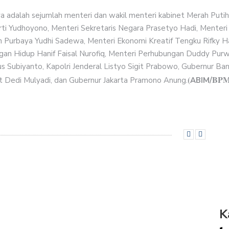
ya adalah sejumlah menteri dan wakil menteri kabinet Merah Puti
rti Yudhoyono, Menteri Sekretaris Negara Prasetyo Hadi, Mente
urbaya Yudhi Sadewa, Menteri Ekonomi Kreatif Tengku Rifky 
gan Hidup Hanif Faisal Nurofiq, Menteri Perhubungan Duddy Purwa
s Subiyanto, Kapolri Jenderal Listyo Sigit Prabowo, Gubernur Ba
(
BPMI
t Dedi Mulyadi, dan Gubernur Jakarta Pramono Anung.
ABIM/
K