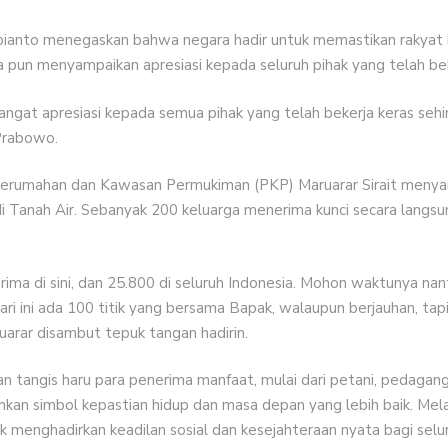
anto menegaskan bahwa negara hadir untuk memastikan rakyat ke
a pun menyampaikan apresiasi kepada seluruh pihak yang telah be
gat apresiasi kepada semua pihak yang telah bekerja keras sehingg
 Prabowo.
 Perumahan dan Kawasan Permukiman (PKP) Maruarar Sirait menya
di Tanah Air. Sebanyak 200 keluarga menerima kunci secara langsun
rima di sini, dan 25.800 di seluruh Indonesia. Mohon waktunya na
ari ini ada 100 titik yang bersama Bapak, walaupun berjauhan, tap
arar disambut tepuk tangan hadirin.
n tangis haru para penerima manfaat, mulai dari petani, pedagang
an simbol kepastian hidup dan masa depan yang lebih baik. Melalu
enghadirkan keadilan sosial dan kesejahteraan nyata bagi selur