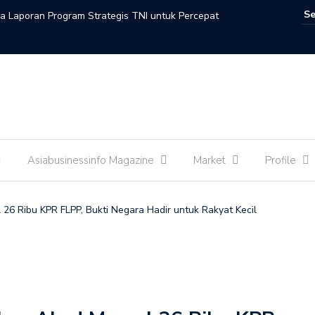
a Laporan Program Strategis TNI untuk Percepat
nan
Hasan Ajak Pengusaha Masuk Program Strategis
EO Danantara Rosan Roeslani : Indonesia dan Arab
t Kerja Sama Promosi dan Fasilitasi Investasi
Asiabusinessinfo Magazine
Market
Profile
n Sambut Baik Sejumlah Peningkatan Kerja Sama Antara
6 Ribu KPR FLPP, Bukti Negara Hadir untuk Rakyat Kecil
li Zon : Kementerian Kebudayaan dan Kedutaan Besar
ani Peradaban Lewat Malam Seni Indonesia-Maroko
 : Perempuan Adalah Penggerak Utama Ekosistem