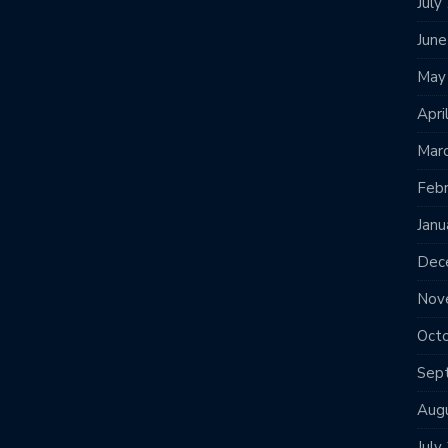
July
Jun
May
Apri
Mar
Feb
Janu
Dec
Nov
Oct
Sep
Aug
July