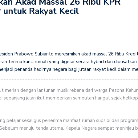
kan Akad Massal 26 Ribu KPR
Perkuat Kemitraan Strategis, Presiden Prabowo dan PM
 untuk Rakyat Kecil
jukan Dokumen Kerja Sama
026-2030, Menteri Komdigi Meutya Hafid: Deepfake dan
aru bagi Keterbukaan Informasi
a?
siden Prabowo Subianto meresmikan akad massal 26 Ribu Kredit P
ma Kunjungan Kenegaraan PM Thailand
h terima kunci rumah yang digelar secara hybrid dan dipusatkan 
enjadi penanda hadirnya negara bagi jutaan rakyat kecil dalam me
but meriah dengan lantunan musik rebana dari warga Pesona Kahu
 di sepanjang jalan ikut memberikan sambutan hangat sejak helik
rang pelajar sekaligus penerima manfaat rumah subsidi dan progr
Sebelum menuju tenda utama, Kepala Negara sempat meninjau be