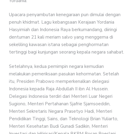
Yordania.
Upacara penyambutan kenegaraan pun dimulai dengan
penuh khidmat. Lagu kebangsaan Kerajaan Yordania
Hasyimiah dan Indonesia Raya berkumandang, diiringi
dentuman 21 kali meriam salvo yang menggema di
sekeliling kawasan istana sebagai penghormatan
tertinggi bagi kunjungan seorang kepala negara sahabat.
Setelahnya, kedua pemimpin negara kemudian
melakukan pemeriksaan pasukan kehormatan. Setelah
itu, Presiden Prabowo memperkenalkan delegasi
Indonesia kepada Raja Abdullah II ibn Al Hussein.
Delegasi Indonesia terdiri dari Menteri Luar Negeri
Sugiono, Menteri Pertahanan Sjafrie Sjamsoeddin,
Menteri Sekretaris Negara Prasetyo Hadi, Menteri
Pendidikan Tinggi, Sains, dan Teknologi Brian Yuliarto,
Menteri Kesehatan Budi Gunadi Sadikin, Menteri
Investasi dan Hilirisasi/Kepala BKPM Rosan Roeslani,