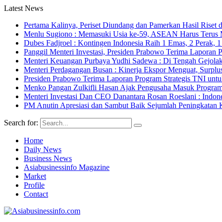
Latest News
Pertama Kalinya, Periset Diundang dan Pamerkan Hasil Riset d
Menlu Sugiono : Memasuki Usia ke-59, ASEAN Harus Terus 
Dubes Fadjroel : Kontingen Indonesia Raih 1 Emas, 2 Perak,
Panggil Menteri Investasi, Presiden Prabowo Terima Lapor
Menteri Keuangan Purbaya Yudhi Sadewa : Di Tengah Gejolak
Menteri Perdagangan Busan : Kinerja Ekspor Menguat, Surpl
Presiden Prabowo Terima Laporan Program Strategis TNI unt
Menko Pangan Zulkifli Hasan Ajak Pengusaha Masuk Program 
Menteri Investasi Dan CEO Danantara Rosan Roeslani : Indone
PM Anutin Apresiasi dan Sambut Baik Sejumlah Peningkatan K
Search for:
Home
Daily News
Business News
Asiabusinessinfo Magazine
Market
Profile
Contact