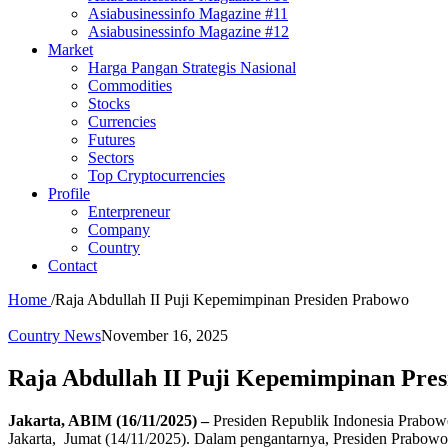
Asiabusinessinfo Magazine #11
Asiabusinessinfo Magazine #12
Market
Harga Pangan Strategis Nasional
Commodities
Stocks
Currencies
Futures
Sectors
Top Cryptocurrencies
Profile
Enterpreneur
Company
Country
Contact
Home
/
Raja Abdullah II Puji Kepemimpinan Presiden Prabowo
Country News
November 16, 2025
Raja Abdullah II Puji Kepemimpinan Pre
Jakarta, ABIM (16/11/2025) –
Presiden Republik Indonesia Prabowo
Jakarta, Jumat (14/11/2025). Dalam pengantarnya, Presiden Prabowo