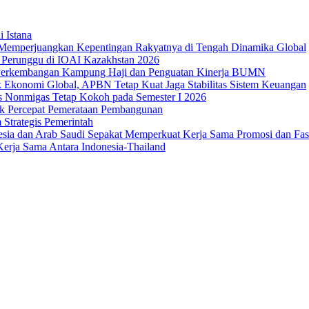
i Istana
Memperjuangkan Kepentingan Rakyatnya di Tengah Dinamika Global
 1 Perunggu di IOAI Kazakhstan 2026
an Perkembangan Kampung Haji dan Penguatan Kinerja BUMN
 Ekonomi Global, APBN Tetap Kuat Jaga Stabilitas Sistem Keuangan
us Nonmigas Tetap Kokoh pada Semester I 2026
uk Percepat Pemerataan Pembangunan
Strategis Pemerintah
sia dan Arab Saudi Sepakat Memperkuat Kerja Sama Promosi dan Fasili
erja Sama Antara Indonesia-Thailand