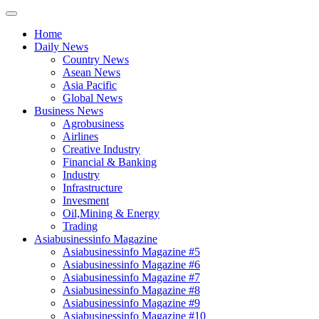
Home
Daily News
Country News
Asean News
Asia Pacific
Global News
Business News
Agrobusiness
Airlines
Creative Industry
Financial & Banking
Industry
Infrastructure
Invesment
Oil,Mining & Energy
Trading
Asiabusinessinfo Magazine
Asiabusinessinfo Magazine #5
Asiabusinessinfo Magazine #6
Asiabusinessinfo Magazine #7
Asiabusinessinfo Magazine #8
Asiabusinessinfo Magazine #9
Asiabusinessinfo Magazine #10