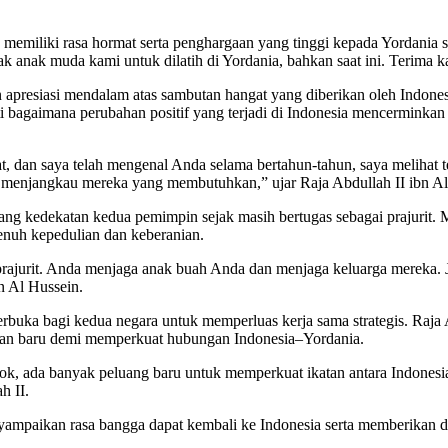
memiliki rasa hormat serta penghargaan yang tinggi kepada Yordania 
ak anak muda kami untuk dilatih di Yordania, bahkan saat ini. Terima 
presiasi mendalam atas sambutan hangat yang diberikan oleh Indonesi
ti bagaimana perubahan positif yang terjadi di Indonesia mencermin
, dan saya telah mengenal Anda selama bertahun-tahun, saya melihat
 menjangkau mereka yang membutuhkan,” ujar Raja Abdullah II ibn Al
ng kedekatan kedua pemimpin sejak masih bertugas sebagai prajurit. M
nuh kepedulian dan keberanian.
 prajurit. Anda menjaga anak buah Anda dan menjaga keluarga mereka. J
n Al Hussein.
terbuka bagi kedua negara untuk memperluas kerja sama strategis. Ra
osan baru demi memperkuat hubungan Indonesia–Yordania.
ok, ada banyak peluang baru untuk memperkuat ikatan antara Indonesia
h II.
nyampaikan rasa bangga dapat kembali ke Indonesia serta memberikan