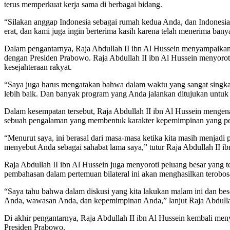
terus memperkuat kerja sama di berbagai bidang.
“Silakan anggap Indonesia sebagai rumah kedua Anda, dan Indonesia 
erat, dan kami juga ingin berterima kasih karena telah menerima bany
Dalam pengantarnya, Raja Abdullah II ibn Al Hussein menyampaikan a
dengan Presiden Prabowo. Raja Abdullah II ibn Al Hussein menyoro
kesejahteraan rakyat.
“Saya juga harus mengatakan bahwa dalam waktu yang sangat singkat
lebih baik. Dan banyak program yang Anda jalankan ditujukan untuk
Dalam kesempatan tersebut, Raja Abdullah II ibn Al Hussein mengena
sebuah pengalaman yang membentuk karakter kepemimpinan yang pe
“Menurut saya, ini berasal dari masa-masa ketika kita masih menjadi
menyebut Anda sebagai sahabat lama saya,” tutur Raja Abdullah II ib
Raja Abdullah II ibn Al Hussein juga menyoroti peluang besar yang 
pembahasan dalam pertemuan bilateral ini akan menghasilkan terob
“Saya tahu bahwa dalam diskusi yang kita lakukan malam ini dan bes
Anda, wawasan Anda, dan kepemimpinan Anda,” lanjut Raja Abdulla
Di akhir pengantarnya, Raja Abdullah II ibn Al Hussein kembali me
Presiden Prabowo.