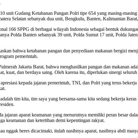
.
 unit Gudang Ketahanan Pangan Polri tipe 654 yang masing-masing m
Sumatera Selatan sebanyak dua unit, Bengkulu, Banten, Kalimantan Bara
onal 166 SPPG di berbagai wilayah Indonesia sebagai bentuk dukunga
ranya Polda Banten sebanyak 39 unit, Polda Sumut 17 unit, Polda Jate
egaskan bahwa ketahanan pangan dan penyediaan makanan bergizi men
program pemerintah.
 Palmerah Jakarta Barat, bahwa menghasilkan pangan dan makanan a
 kuat, dan berdaya saing. Oleh karena itu, diperlukan sinergi seluru
esiasi kepada jajaran pemerintah, TNI, dan Polri yang terus bekerja m
at.
dalah tim kita, tim saya yang bersama-sama kita sedang bekerja keras 
residen.
 jajaran aparat keamanan yang menurutnya memiliki peran besar dalam
ga keamanan dan ketertiban demi kepentingan rakyat.
au nggak beres dicacimaki, itulah nasibnya aparat, nasibnya abdi masyar