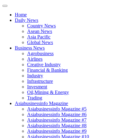
Home
Daily News
Country News
Asean News
Asia Pacific
Global News
Business News
Agrobusiness
Airlines
Creative Industry
Financial & Banking
Industry
Infrastructure
Invesment
Oil,Mining & Energy
Trading
Asiabusinessinfo Magazine
Asiabusinessinfo Magazine #5
Asiabusinessinfo Magazine #6
Asiabusinessinfo Magazine #7
Asiabusinessinfo Magazine #8
Asiabusinessinfo Magazine #9
Asiabusinessinfo Magazine #10