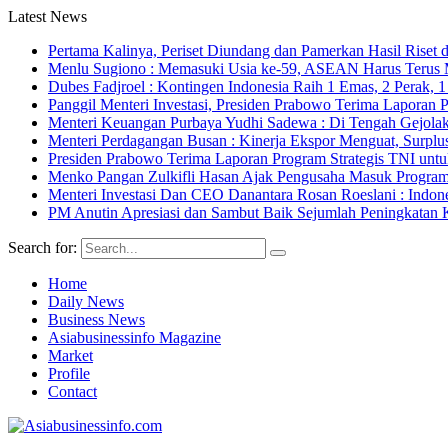
Latest News
Pertama Kalinya, Periset Diundang dan Pamerkan Hasil Riset d
Menlu Sugiono : Memasuki Usia ke-59, ASEAN Harus Terus 
Dubes Fadjroel : Kontingen Indonesia Raih 1 Emas, 2 Perak,
Panggil Menteri Investasi, Presiden Prabowo Terima Lapor
Menteri Keuangan Purbaya Yudhi Sadewa : Di Tengah Gejolak
Menteri Perdagangan Busan : Kinerja Ekspor Menguat, Surpl
Presiden Prabowo Terima Laporan Program Strategis TNI unt
Menko Pangan Zulkifli Hasan Ajak Pengusaha Masuk Program 
Menteri Investasi Dan CEO Danantara Rosan Roeslani : Indone
PM Anutin Apresiasi dan Sambut Baik Sejumlah Peningkatan K
Search for:
Home
Daily News
Business News
Asiabusinessinfo Magazine
Market
Profile
Contact