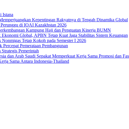
i Istana
Memperjuangkan Kepentingan Rakyatnya di Tengah Dinamika Global
 1 Perunggu di IOAI Kazakhstan 2026
an Perkembangan Kampung Haji dan Penguatan Kinerja BUMN
 Ekonomi Global, APBN Tetap Kuat Jaga Stabilitas Sistem Keuangan
us Nonmigas Tetap Kokoh pada Semester I 2026
uk Percepat Pemerataan Pembangunan
Strategis Pemerintah
sia dan Arab Saudi Sepakat Memperkuat Kerja Sama Promosi dan Fasili
erja Sama Antara Indonesia-Thailand