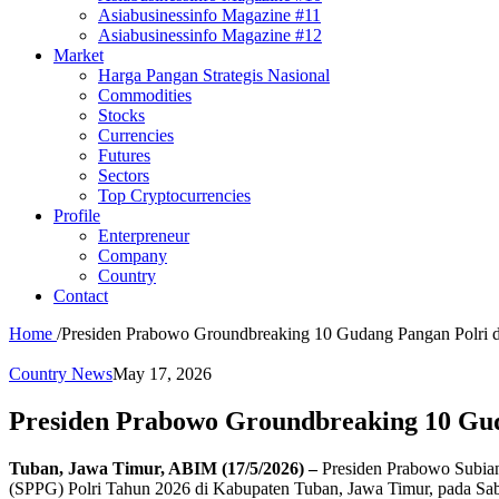
Asiabusinessinfo Magazine #11
Asiabusinessinfo Magazine #12
Market
Harga Pangan Strategis Nasional
Commodities
Stocks
Currencies
Futures
Sectors
Top Cryptocurrencies
Profile
Enterpreneur
Company
Country
Contact
Home
/
Presiden Prabowo Groundbreaking 10 Gudang Pangan Polri
Country News
May 17, 2026
Presiden Prabowo Groundbreaking 10 Gu
Tuban, Jawa Timur, ABIM (17/5/2026) –
Presiden Prabowo Subia
(SPPG) Polri Tahun 2026 di Kabupaten Tuban, Jawa Timur, pada Sabt