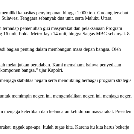
emiliki kapasitas penyimpanan hingga 1.000 ton. Gudang tersebut
t, Sulawesi Tenggara sebanyak dua unit, serta Maluku Utara.
n terhadap pemenuhan gizi masyarakat dan pelaksanaan Program
ng 16 unit, Polda Metro Jaya 14 unit, hingga Satgas MBG sebanyak 8
jadi bagian penting dalam membangun masa depan bangsa. Oleh
dalah melanjutkan peradaban. Kami memahami bahwa penyediaan
h komponen bangsa,” ujar Kapolri.
enjaga stabilitas negara serta mendukung berbagai program strategis
untuk memimpin negeri ini, mengendalikan negeri ini, menjaga negeri
 menjaga ketertiban dan kelancaran kehidupan masyarakat. Presiden
akat, nggak apa-apa. Itulah tugas kita. Karena itu kita harus bekerja