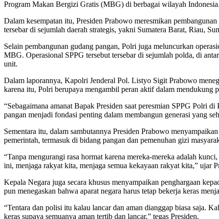
Program Makan Bergizi Gratis (MBG) di berbagai wilayah Indonesia
Dalam kesempatan itu, Presiden Prabowo meresmikan pembangunan 10
tersebar di sejumlah daerah strategis, yakni Sumatera Barat, Riau, 
Selain pembangunan gudang pangan, Polri juga meluncurkan operasi
MBG. Operasional SPPG tersebut tersebar di sejumlah polda, di anta
unit.
Dalam laporannya, Kapolri Jenderal Pol. Listyo Sigit Prabowo men
karena itu, Polri berupaya mengambil peran aktif dalam mendukung 
“Sebagaimana amanat Bapak Presiden saat peresmian SPPG Polri di
pangan menjadi fondasi penting dalam membangun generasi yang sehat,
Sementara itu, dalam sambutannya Presiden Prabowo menyampaikan apr
pemerintah, termasuk di bidang pangan dan pemenuhan gizi masyarak
“Tanpa mengurangi rasa hormat karena mereka-mereka adalah kunci, a
ini, menjaga rakyat kita, menjaga semua kekayaan rakyat kita,” ujar P
Kepala Negara juga secara khusus menyampaikan penghargaan kepada
pun menegaskan bahwa aparat negara harus tetap bekerja keras menja
“Tentara dan polisi itu kalau lancar dan aman dianggap biasa saja. Kal
keras supaya semuanya aman tertib dan lancar,” tegas Presiden.