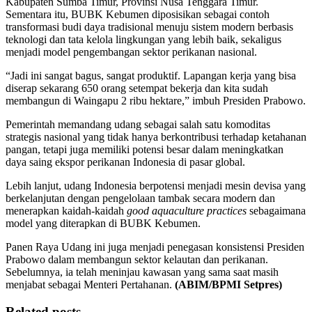
Kabupaten Sumba Timur, Provinsi Nusa Tenggara Timur.
Sementara itu, BUBK Kebumen diposisikan sebagai contoh
transformasi budi daya tradisional menuju sistem modern berbasis
teknologi dan tata kelola lingkungan yang lebih baik, sekaligus
menjadi model pengembangan sektor perikanan nasional.
“Jadi ini sangat bagus, sangat produktif. Lapangan kerja yang bisa
diserap sekarang 650 orang setempat bekerja dan kita sudah
membangun di Waingapu 2 ribu hektare,” imbuh Presiden Prabowo.
Pemerintah memandang udang sebagai salah satu komoditas
strategis nasional yang tidak hanya berkontribusi terhadap ketahanan
pangan, tetapi juga memiliki potensi besar dalam meningkatkan
daya saing ekspor perikanan Indonesia di pasar global.
Lebih lanjut, udang Indonesia berpotensi menjadi mesin devisa yang
berkelanjutan dengan pengelolaan tambak secara modern dan
menerapkan kaidah-kaidah
good aquaculture practices
sebagaimana
model yang diterapkan di BUBK Kebumen.
Panen Raya Udang ini juga menjadi penegasan konsistensi Presiden
Prabowo dalam membangun sektor kelautan dan perikanan.
Sebelumnya, ia telah meninjau kawasan yang sama saat masih
menjabat sebagai Menteri Pertahanan.
(ABIM/BPMI Setpres)
Related posts