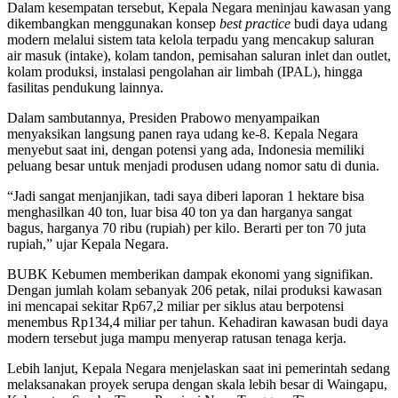
Dalam kesempatan tersebut, Kepala Negara meninjau kawasan yang
dikembangkan menggunakan konsep
best practice
budi daya udang
modern melalui sistem tata kelola terpadu yang mencakup saluran
air masuk (intake), kolam tandon, pemisahan saluran inlet dan outlet,
kolam produksi, instalasi pengolahan air limbah (IPAL), hingga
fasilitas pendukung lainnya.
Dalam sambutannya, Presiden Prabowo menyampaikan
menyaksikan langsung panen raya udang ke-8. Kepala Negara
menyebut saat ini, dengan potensi yang ada, Indonesia memiliki
peluang besar untuk menjadi produsen udang nomor satu di dunia.
“Jadi sangat menjanjikan, tadi saya diberi laporan 1 hektare bisa
menghasilkan 40 ton, luar bisa 40 ton ya dan harganya sangat
bagus, harganya 70 ribu (rupiah) per kilo. Berarti per ton 70 juta
rupiah,” ujar Kepala Negara.
BUBK Kebumen memberikan dampak ekonomi yang signifikan.
Dengan jumlah kolam sebanyak 206 petak, nilai produksi kawasan
ini mencapai sekitar Rp67,2 miliar per siklus atau berpotensi
menembus Rp134,4 miliar per tahun. Kehadiran kawasan budi daya
modern tersebut juga mampu menyerap ratusan tenaga kerja.
Lebih lanjut, Kepala Negara menjelaskan saat ini pemerintah sedang
melaksanakan proyek serupa dengan skala lebih besar di Waingapu,