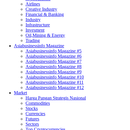
Airlines
Creative Industry
Financial & Banking
Industry
Infrastructure
Invesment
Oil,Mining & Energy
Trading
Asiabusinessinfo Magazine
Asiabusinessinfo Magazine #5
Asiabusinessinfo Magazine #6
Asiabusinessinfo Magazine #7
Asiabusinessinfo Magazine #8
Asiabusinessinfo Magazine #9
Asiabusinessinfo Magazine #10
Asiabusinessinfo Magazine #11
Asiabusinessinfo Magazine #12
Market
Harga Pangan Strategis Nasional
Commodities
Stocks
Currencies
Futures
Sectors
Top Cryptocurrencies