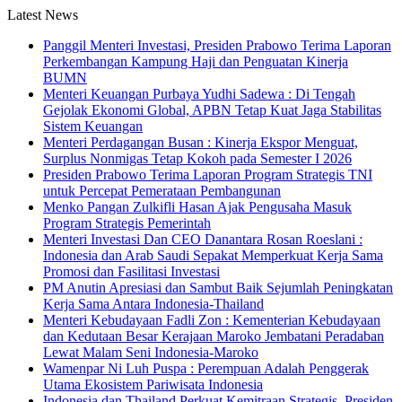
Latest News
Panggil Menteri Investasi, Presiden Prabowo Terima Laporan
Perkembangan Kampung Haji dan Penguatan Kinerja
BUMN
Menteri Keuangan Purbaya Yudhi Sadewa : Di Tengah
Gejolak Ekonomi Global, APBN Tetap Kuat Jaga Stabilitas
Sistem Keuangan
Menteri Perdagangan Busan : Kinerja Ekspor Menguat,
Surplus Nonmigas Tetap Kokoh pada Semester I 2026
Presiden Prabowo Terima Laporan Program Strategis TNI
untuk Percepat Pemerataan Pembangunan
Menko Pangan Zulkifli Hasan Ajak Pengusaha Masuk
Program Strategis Pemerintah
Menteri Investasi Dan CEO Danantara Rosan Roeslani :
Indonesia dan Arab Saudi Sepakat Memperkuat Kerja Sama
Promosi dan Fasilitasi Investasi
PM Anutin Apresiasi dan Sambut Baik Sejumlah Peningkatan
Kerja Sama Antara Indonesia-Thailand
Menteri Kebudayaan Fadli Zon : Kementerian Kebudayaan
dan Kedutaan Besar Kerajaan Maroko Jembatani Peradaban
Lewat Malam Seni Indonesia-Maroko
Wamenpar Ni Luh Puspa : Perempuan Adalah Penggerak
Utama Ekosistem Pariwisata Indonesia
Indonesia dan Thailand Perkuat Kemitraan Strategis, Presiden