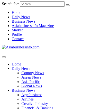
Search for:
Home
Daily News
Business News
Asiabusinessinfo Magazine
Market
Profile
Contact
Home
Daily News
Country News
Asean News
Asia Pacific
Global News
Business News
Agrobusiness
Airlines
Creative Industry
Financial & Banking