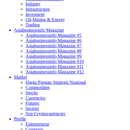
Industry
Infrastructure
Invesment
Oil,Mining & Energy
Trading
Asiabusinessinfo Magazine
Asiabusinessinfo Magazine #5
Asiabusinessinfo Magazine #6
Asiabusinessinfo Magazine #7
Asiabusinessinfo Magazine #8
Asiabusinessinfo Magazine #9
Asiabusinessinfo Magazine #10
Asiabusinessinfo Magazine #11
Asiabusinessinfo Magazine #12
Market
Harga Pangan Strategis Nasional
Commodities
Stocks
Currencies
Futures
Sectors
Top Cryptocurrencies
Profile
Enterpreneur
Company