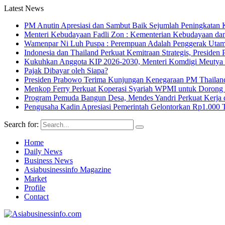
Latest News
PM Anutin Apresiasi dan Sambut Baik Sejumlah Peningkatan K
Menteri Kebudayaan Fadli Zon : Kementerian Kebudayaan da
Wamenpar Ni Luh Puspa : Perempuan Adalah Penggerak Utama
Indonesia dan Thailand Perkuat Kemitraan Strategis, Presi
Kukuhkan Anggota KIP 2026-2030, Menteri Komdigi Meutya Ha
Pajak Dibayar oleh Siapa?
Presiden Prabowo Terima Kunjungan Kenegaraan PM Thailan
Menkop Ferry Perkuat Koperasi Syariah WPMI untuk Doro
Program Pemuda Bangun Desa, Mendes Yandri Perkuat Kerja 
Pengusaha Kadin Apresiasi Pemerintah Gelontorkan Rp1.000 
Search for:
Home
Daily News
Business News
Asiabusinessinfo Magazine
Market
Profile
Contact