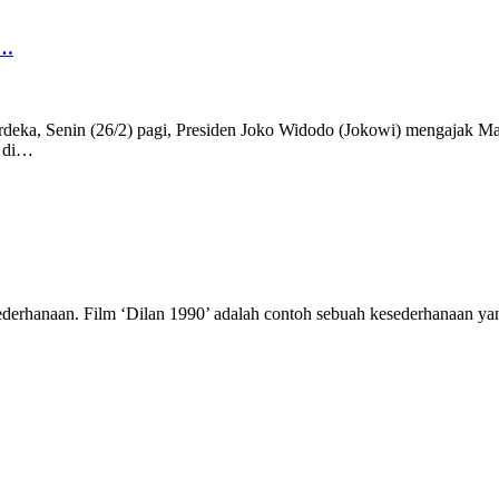
r…
deka, Senin (26/2) pagi, Presiden Joko Widodo (Jokowi) mengajak Man
i di…
esederhanaan. Film ‘Dilan 1990’ adalah contoh sebuah kesederhanaan y