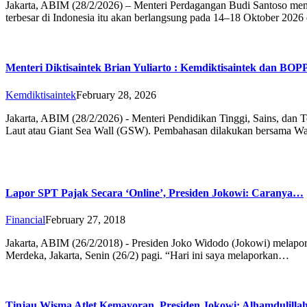
Jakarta, ABIM (28/2/2026) – Menteri Perdagangan Budi Santoso mena
terbesar di Indonesia itu akan berlangsung pada 14–18 Oktober 202
Menteri Diktisaintek Brian Yuliarto : Kemdiktisaintek dan BO
Kemdiktisaintek
February 28, 2026
Jakarta, ABIM (28/2/2026) - Menteri Pendidikan Tinggi, Sains, dan 
Laut atau Giant Sea Wall (GSW). Pembahasan dilakukan bersama W
Lapor SPT Pajak Secara ‘Online’, Presiden Jokowi: Caranya…
Financial
February 27, 2018
Jakarta, ABIM (26/2/2018) - Presiden Joko Widodo (Jokowi) melapor
Merdeka, Jakarta, Senin (26/2) pagi. “Hari ini saya melaporkan…
Tinjau Wisma Atlet Kemayoran, Presiden Jokowi: Alhamdulilla