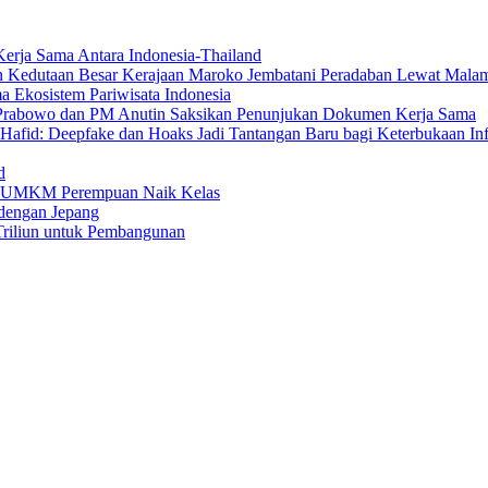
erja Sama Antara Indonesia-Thailand
n Kedutaan Besar Kerajaan Maroko Jembatani Peradaban Lewat Mala
 Ekosistem Pariwisata Indonesia
den Prabowo dan PM Anutin Saksikan Penunjukan Dokumen Kerja Sama
fid: Deepfake dan Hoaks Jadi Tantangan Baru bagi Keterbukaan In
d
ng UMKM Perempuan Naik Kelas
dengan Jepang
Triliun untuk Pembangunan