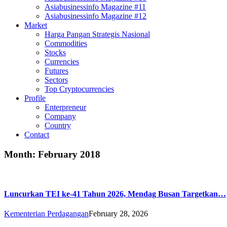
Asiabusinessinfo Magazine #11
Asiabusinessinfo Magazine #12
Market
Harga Pangan Strategis Nasional
Commodities
Stocks
Currencies
Futures
Sectors
Top Cryptocurrencies
Profile
Enterpreneur
Company
Country
Contact
Month:
February 2018
Luncurkan TEI ke-41 Tahun 2026, Mendag Busan Targetkan…
Kementerian Perdagangan
February 28, 2026