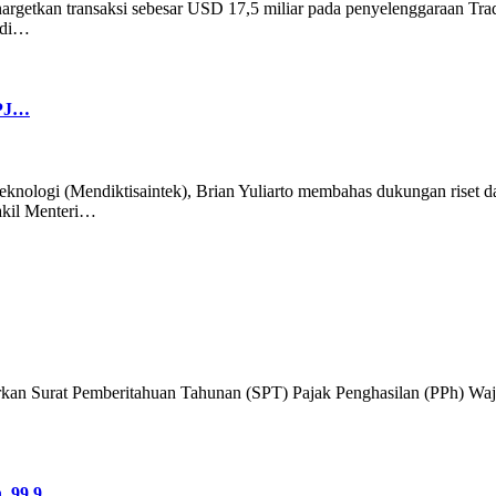
rgetkan transaksi sebesar USD 17,5 miliar pada penyelenggaraan Trad
6 di…
PPJ…
Teknologi (Mendiktisaintek), Brian Yuliarto membahas dukungan riset 
akil Menteri…
kan Surat Pemberitahuan Tahunan (SPT) Pajak Penghasilan (PPh) Wajib
h, 99,9…