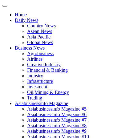
Home
Daily News
Country News
Asean News
Asia Pacific
Global News
Business News
Agrobusiness
Airlines
Creative Industry
Financial & Banking
Industry
Infrastructure
Invesment
Oil,Mining & Energy
Trading
Asiabusinessinfo Magazine
Asiabusinessinfo Magazine #5
Asiabusinessinfo Magazine #6
Asiabusinessinfo Magazine #7
Asiabusinessinfo Magazine #8
Asiabusinessinfo Magazine #9
Asiabusinessinfo Magazine #10