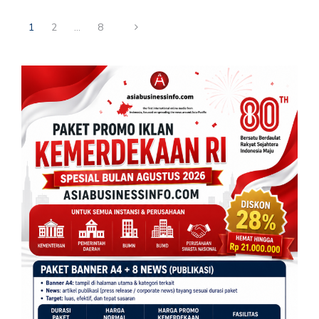
1
2
…
8