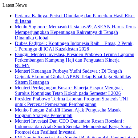
Latest News
Pertama Kalinya, Periset Diundang dan Pamerkan Hasil Riset
di Istana
Menlu Sugiono : Memasuki Usia ke-59, ASEAN Harus Terus
Memperjuangkan Kepentingan Rakyatnya di Tengah
Dinamika Global
Dubes Fadjroel : Kontingen Indonesia Raih 1 Emas, 2 Perak,
1 Perunggu di IOAI Kazakhstan 2026
Panggil Menteri Investasi, Presiden Prabowo Terima Laporan
Perkembangan Kampung Haji dan Penguatan Kinerja
BUMN
Menteri Keuangan Purbaya Yudhi Sadewa : Di Tengah
Gejolak Ekonomi Global, APBN Tetap Kuat Jaga Stabilitas
Sistem Keuangan
Menteri Perdagangan Busan : Kinerja Ekspor Menguat,
Surplus Nonmigas Tetap Kokoh pada Semester I 2026
Presiden Prabowo Terima Laporan Program Strategis TNI
untuk Percepat Pemerataan Pembangunan
Menko Pangan Zulkifli Hasan Ajak Pengusaha Masuk
Program Strategis Pemerintah
Menteri Investasi Dan CEO Danantara Rosan Roeslani :
Indonesia dan Arab Saudi Sepakat Memperkuat Kerja Sama
Promosi dan Fasilitasi Investasi
PM Anutin Apresiasi dan Sambut Baik Sejumlah Peningkatan