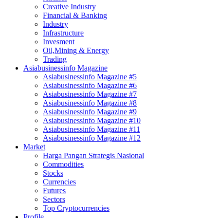
Creative Industry
Financial & Banking
Industry
Infrastructure
Invesment
Oil,Mining & Energy
Trading
Asiabusinessinfo Magazine
Asiabusinessinfo Magazine #5
Asiabusinessinfo Magazine #6
Asiabusinessinfo Magazine #7
Asiabusinessinfo Magazine #8
Asiabusinessinfo Magazine #9
Asiabusinessinfo Magazine #10
Asiabusinessinfo Magazine #11
Asiabusinessinfo Magazine #12
Market
Harga Pangan Strategis Nasional
Commodities
Stocks
Currencies
Futures
Sectors
Top Cryptocurrencies
Profile