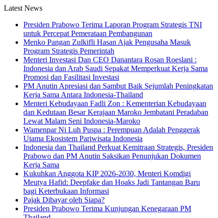
Latest News
Presiden Prabowo Terima Laporan Program Strategis TNI
untuk Percepat Pemerataan Pembangunan
Menko Pangan Zulkifli Hasan Ajak Pengusaha Masuk
Program Strategis Pemerintah
Menteri Investasi Dan CEO Danantara Rosan Roeslani :
Indonesia dan Arab Saudi Sepakat Memperkuat Kerja Sama
Promosi dan Fasilitasi Investasi
PM Anutin Apresiasi dan Sambut Baik Sejumlah Peningkatan
Kerja Sama Antara Indonesia-Thailand
Menteri Kebudayaan Fadli Zon : Kementerian Kebudayaan
dan Kedutaan Besar Kerajaan Maroko Jembatani Peradaban
Lewat Malam Seni Indonesia-Maroko
Wamenpar Ni Luh Puspa : Perempuan Adalah Penggerak
Utama Ekosistem Pariwisata Indonesia
Indonesia dan Thailand Perkuat Kemitraan Strategis, Presiden
Prabowo dan PM Anutin Saksikan Penunjukan Dokumen
Kerja Sama
Kukuhkan Anggota KIP 2026-2030, Menteri Komdigi
Meutya Hafid: Deepfake dan Hoaks Jadi Tantangan Baru
bagi Keterbukaan Informasi
Pajak Dibayar oleh Siapa?
Presiden Prabowo Terima Kunjungan Kenegaraan PM
Thailand