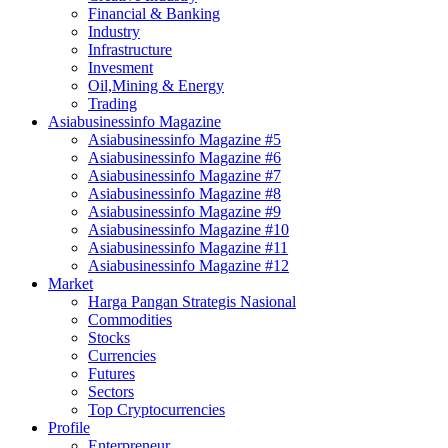
Financial & Banking
Industry
Infrastructure
Invesment
Oil,Mining & Energy
Trading
Asiabusinessinfo Magazine
Asiabusinessinfo Magazine #5
Asiabusinessinfo Magazine #6
Asiabusinessinfo Magazine #7
Asiabusinessinfo Magazine #8
Asiabusinessinfo Magazine #9
Asiabusinessinfo Magazine #10
Asiabusinessinfo Magazine #11
Asiabusinessinfo Magazine #12
Market
Harga Pangan Strategis Nasional
Commodities
Stocks
Currencies
Futures
Sectors
Top Cryptocurrencies
Profile
Enterpreneur