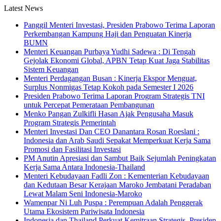
Latest News
Panggil Menteri Investasi, Presiden Prabowo Terima Laporan
Perkembangan Kampung Haji dan Penguatan Kinerja
BUMN
Menteri Keuangan Purbaya Yudhi Sadewa : Di Tengah
Gejolak Ekonomi Global, APBN Tetap Kuat Jaga Stabilitas
Sistem Keuangan
Menteri Perdagangan Busan : Kinerja Ekspor Menguat,
Surplus Nonmigas Tetap Kokoh pada Semester I 2026
Presiden Prabowo Terima Laporan Program Strategis TNI
untuk Percepat Pemerataan Pembangunan
Menko Pangan Zulkifli Hasan Ajak Pengusaha Masuk
Program Strategis Pemerintah
Menteri Investasi Dan CEO Danantara Rosan Roeslani :
Indonesia dan Arab Saudi Sepakat Memperkuat Kerja Sama
Promosi dan Fasilitasi Investasi
PM Anutin Apresiasi dan Sambut Baik Sejumlah Peningkatan
Kerja Sama Antara Indonesia-Thailand
Menteri Kebudayaan Fadli Zon : Kementerian Kebudayaan
dan Kedutaan Besar Kerajaan Maroko Jembatani Peradaban
Lewat Malam Seni Indonesia-Maroko
Wamenpar Ni Luh Puspa : Perempuan Adalah Penggerak
Utama Ekosistem Pariwisata Indonesia
Indonesia dan Thailand Perkuat Kemitraan Strategis, Presiden