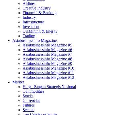
Airlines
Creative Industry
Financial & Banking
Industry
Infrastructure
Invesment
Oil,Mining & Energy
Trading
Asiabusinessinfo Magazine
Asiabusinessinfo Magazine #5
Asiabusinessinfo Magazine #6
Asiabusinessinfo Magazine #7
Asiabusinessinfo Magazine #8
Asiabusinessinfo Magazine #9
Asiabusinessinfo Magazine #10
Asiabusinessinfo Magazine #11
Asiabusinessinfo Magazine #12
Market
Harga Pangan Strategis Nasional
Commodities
Stocks
Currencies
Futures
Sectors
Top Cryptocurrencies