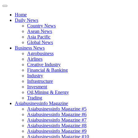
Home
Daily News
Country News
Asean News
Asia Pacific
Global News
Business News
Agrobusiness
Airlines
Creative Industry
Financial & Banking
Industry
Infrastructure
Invesment
Oil,Mining & Energy
Trading
Asiabusinessinfo Magazine
Asiabusinessinfo Magazine #5
Asiabusinessinfo Magazine #6
Asiabusinessinfo Magazine #7
Asiabusinessinfo Magazine #8
Asiabusinessinfo Magazine #9
Asiabusinessinfo Magazine #10