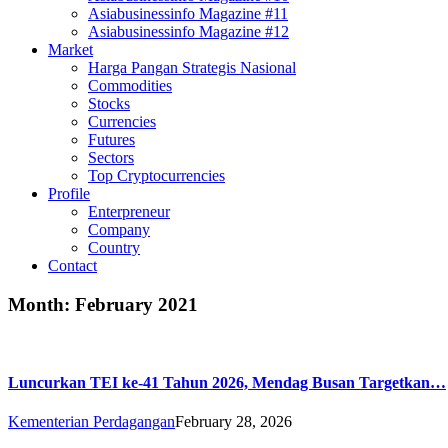
Asiabusinessinfo Magazine #11
Asiabusinessinfo Magazine #12
Market
Harga Pangan Strategis Nasional
Commodities
Stocks
Currencies
Futures
Sectors
Top Cryptocurrencies
Profile
Enterpreneur
Company
Country
Contact
Month:
February 2021
Luncurkan TEI ke-41 Tahun 2026, Mendag Busan Targetkan…
Kementerian Perdagangan
February 28, 2026