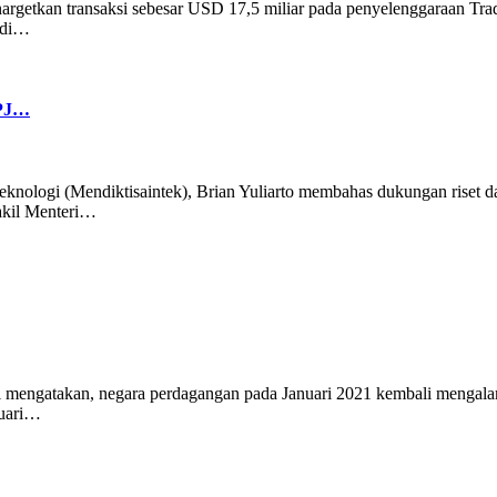
rgetkan transaksi sebesar USD 17,5 miliar pada penyelenggaraan Trad
6 di…
PPJ…
Teknologi (Mendiktisaintek), Brian Yuliarto membahas dukungan riset 
akil Menteri…
engatakan, negara perdagangan pada Januari 2021 kembali mengalami
nuari…