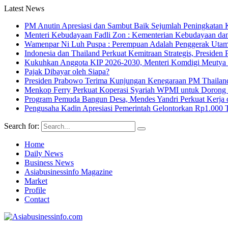
Latest News
PM Anutin Apresiasi dan Sambut Baik Sejumlah Peningkatan K
Menteri Kebudayaan Fadli Zon : Kementerian Kebudayaan da
Wamenpar Ni Luh Puspa : Perempuan Adalah Penggerak Utama
Indonesia dan Thailand Perkuat Kemitraan Strategis, Presi
Kukuhkan Anggota KIP 2026-2030, Menteri Komdigi Meutya Ha
Pajak Dibayar oleh Siapa?
Presiden Prabowo Terima Kunjungan Kenegaraan PM Thailan
Menkop Ferry Perkuat Koperasi Syariah WPMI untuk Doro
Program Pemuda Bangun Desa, Mendes Yandri Perkuat Kerja 
Pengusaha Kadin Apresiasi Pemerintah Gelontorkan Rp1.000 
Search for:
Home
Daily News
Business News
Asiabusinessinfo Magazine
Market
Profile
Contact