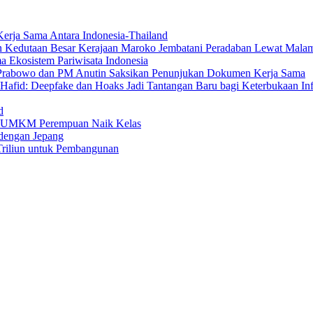
erja Sama Antara Indonesia-Thailand
n Kedutaan Besar Kerajaan Maroko Jembatani Peradaban Lewat Mala
 Ekosistem Pariwisata Indonesia
den Prabowo dan PM Anutin Saksikan Penunjukan Dokumen Kerja Sama
fid: Deepfake dan Hoaks Jadi Tantangan Baru bagi Keterbukaan In
d
ng UMKM Perempuan Naik Kelas
dengan Jepang
Triliun untuk Pembangunan