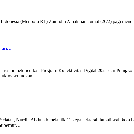
Indonesia (Menpora RI ) Zainudin Amali hari Jumat (26/2) pagi mend
1 dan…
ra resmi meluncurkan Program Konektivitas Digital 2021 dan Prangko
 untuk mewujudkan…
elatan, Nurdin Abdullah melantik 11 kepala daerah bupati/wali kota ha
 Gubernur…