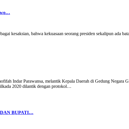
nowo…
ebagai kesaksian, bahwa kekuasaan seorang presiden sekalipun ada ba
fifah Indar Parawansa, melantik Kepala Daerah di Gedung Negara Gr
Pilkada 2020 dilantik dengan protokol…
 DAN BUPATI…