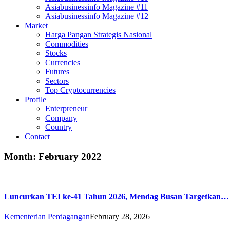
Asiabusinessinfo Magazine #11
Asiabusinessinfo Magazine #12
Market
Harga Pangan Strategis Nasional
Commodities
Stocks
Currencies
Futures
Sectors
Top Cryptocurrencies
Profile
Enterpreneur
Company
Country
Contact
Month:
February 2022
Luncurkan TEI ke-41 Tahun 2026, Mendag Busan Targetkan…
Kementerian Perdagangan
February 28, 2026