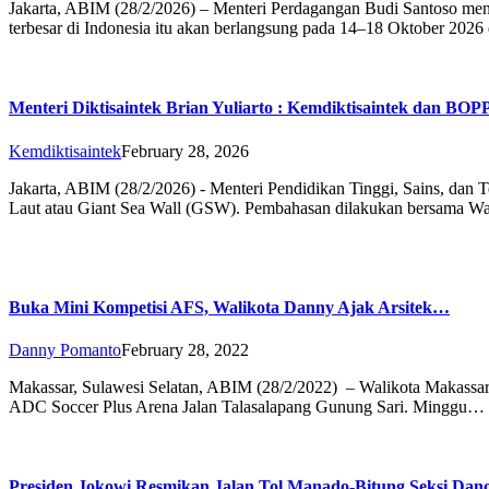
Jakarta, ABIM (28/2/2026) – Menteri Perdagangan Budi Santoso mena
terbesar di Indonesia itu akan berlangsung pada 14–18 Oktober 202
Menteri Diktisaintek Brian Yuliarto : Kemdiktisaintek dan BO
Kemdiktisaintek
February 28, 2026
Jakarta, ABIM (28/2/2026) - Menteri Pendidikan Tinggi, Sains, dan 
Laut atau Giant Sea Wall (GSW). Pembahasan dilakukan bersama W
Buka Mini Kompetisi AFS, Walikota Danny Ajak Arsitek…
Danny Pomanto
February 28, 2022
Makassar, Sulawesi Selatan, ABIM (28/2/2022) – Walikota Makassa
ADC Soccer Plus Arena Jalan Talasalapang Gunung Sari. Minggu…
Presiden Jokowi Resmikan Jalan Tol Manado-Bitung Seksi Da