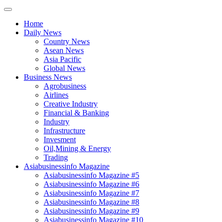
Home
Daily News
Country News
Asean News
Asia Pacific
Global News
Business News
Agrobusiness
Airlines
Creative Industry
Financial & Banking
Industry
Infrastructure
Invesment
Oil,Mining & Energy
Trading
Asiabusinessinfo Magazine
Asiabusinessinfo Magazine #5
Asiabusinessinfo Magazine #6
Asiabusinessinfo Magazine #7
Asiabusinessinfo Magazine #8
Asiabusinessinfo Magazine #9
Asiabusinessinfo Magazine #10