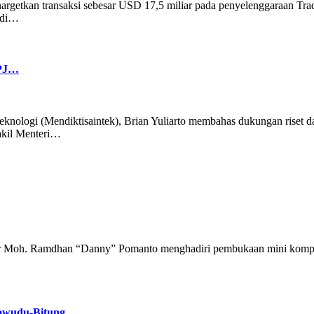
rgetkan transaksi sebesar USD 17,5 miliar pada penyelenggaraan Trad
6 di…
PPJ…
Teknologi (Mendiktisaintek), Brian Yuliarto membahas dukungan riset 
akil Menteri…
r Moh. Ramdhan “Danny” Pomanto menghadiri pembukaan mini kompetis
nowudu-Bitung