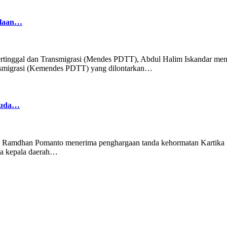
olaan…
rtinggal dan Transmigrasi (Mendes PDTT), Abdul Halim Iskandar me
nsmigrasi (Kemendes PDTT) yang dilontarkan…
Muda…
 Ramdhan Pomanto menerima penghargaan tanda kehormatan Kartika P
da kepala daerah…