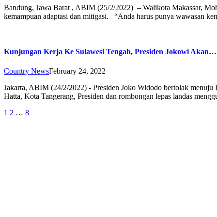
Bandung, Jawa Barat , ABIM (25/2/2022) – Walikota Makassar, Moh
kemampuan adaptasi dan mitigasi. “Anda harus punya wawasan 
Kunjungan Kerja Ke Sulawesi Tengah, Presiden Jokowi Akan…
Country News
February 24, 2022
Jakarta, ABIM (24/2/2022) - Presiden Joko Widodo bertolak menuju 
Hatta, Kota Tangerang, Presiden dan rombongan lepas landas men
Posts
1
2
…
8
navigation