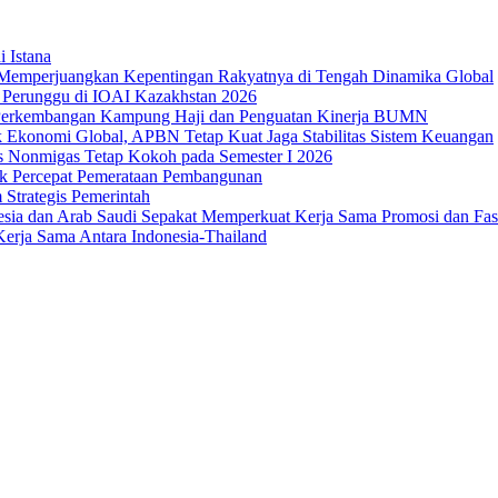
i Istana
Memperjuangkan Kepentingan Rakyatnya di Tengah Dinamika Global
 1 Perunggu di IOAI Kazakhstan 2026
an Perkembangan Kampung Haji dan Penguatan Kinerja BUMN
 Ekonomi Global, APBN Tetap Kuat Jaga Stabilitas Sistem Keuangan
us Nonmigas Tetap Kokoh pada Semester I 2026
uk Percepat Pemerataan Pembangunan
Strategis Pemerintah
sia dan Arab Saudi Sepakat Memperkuat Kerja Sama Promosi dan Fasili
erja Sama Antara Indonesia-Thailand