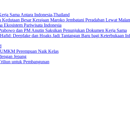
erja Sama Antara Indonesia-Thailand
n Kedutaan Besar Kerajaan Maroko Jembatani Peradaban Lewat Mala
 Ekosistem Pariwisata Indonesia
den Prabowo dan PM Anutin Saksikan Penunjukan Dokumen Kerja Sama
fid: Deepfake dan Hoaks Jadi Tantangan Baru bagi Keterbukaan In
d
ng UMKM Perempuan Naik Kelas
dengan Jepang
Triliun untuk Pembangunan