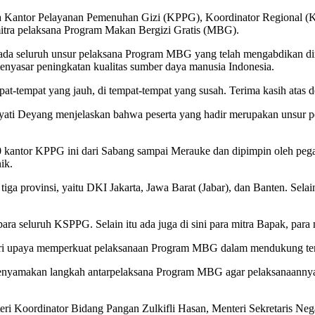
epala Kantor Pelayanan Pemenuhan Gizi (KPPG), Koordinator Regional 
mitra pelaksana Program Makan Bergizi Gratis (MBG).
a seluruh unsur pelaksana Program MBG yang telah mengabdikan diri 
enyasar peningkatan kualitas sumber daya manusia Indonesia.
pat-tempat yang jauh, di tempat-tempat yang susah. Terima kasih atas ded
ti Deyang menjelaskan bahwa peserta yang hadir merupakan unsur pel
kantor KPPG ini dari Sabang sampai Merauke dan dipimpin oleh pegawa
ik.
ga provinsi, yaitu DKI Jakarta, Jawa Barat (Jabar), dan Banten. Selain 
 para seluruh KSPPG. Selain itu ada juga di sini para mitra Bapak, para
dari upaya memperkuat pelaksanaan Program MBG dalam mendukung terw
 menyamakan langkah antarpelaksana Program MBG agar pelaksanaannya 
teri Koordinator Bidang Pangan Zulkifli Hasan, Menteri Sekretaris N