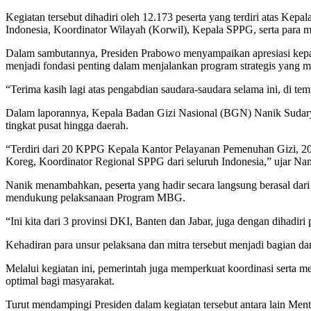
Kegiatan tersebut dihadiri oleh 12.173 peserta yang terdiri atas K
Indonesia, Koordinator Wilayah (Korwil), Kepala SPPG, serta para 
Dalam sambutannya, Presiden Prabowo menyampaikan apresiasi kepad
menjadi fondasi penting dalam menjalankan program strategis yang m
“Terima kasih lagi atas pengabdian saudara-saudara selama ini, di tem
Dalam laporannya, Kepala Badan Gizi Nasional (BGN) Nanik Sudarya
tingkat pusat hingga daerah.
“Terdiri dari 20 KPPG Kepala Kantor Pelayanan Pemenuhan Gizi, 20 
Koreg, Koordinator Regional SPPG dari seluruh Indonesia,” ujar Nan
Nanik menambahkan, peserta yang hadir secara langsung berasal dari ti
mendukung pelaksanaan Program MBG.
“Ini kita dari 3 provinsi DKI, Banten dan Jabar, juga dengan dihadiri
Kehadiran para unsur pelaksana dan mitra tersebut menjadi bagian 
Melalui kegiatan ini, pemerintah juga memperkuat koordinasi serta
optimal bagi masyarakat.
Turut mendampingi Presiden dalam kegiatan tersebut antara lain Men