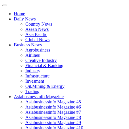
Home
Daily News
Country News
Asean News
Asia Pacific
Global News
Business News
Agrobusiness
Airlines
Creative Industry
Financial & Banking
Industry
Infrastructure
Invesment
Oil,Mining & Energy
Trading
Asiabusinessinfo Magazine
Asiabusinessinfo Magazine #5
Asiabusinessinfo Magazine #6
Asiabusinessinfo Magazine #7
Asiabusinessinfo Magazine #8
Asiabusinessinfo Magazine #9
Asiabusinessinfo Magazine #10