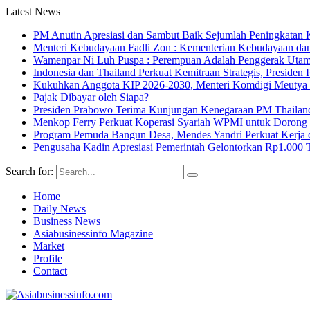
Latest News
PM Anutin Apresiasi dan Sambut Baik Sejumlah Peningkatan K
Menteri Kebudayaan Fadli Zon : Kementerian Kebudayaan da
Wamenpar Ni Luh Puspa : Perempuan Adalah Penggerak Utama
Indonesia dan Thailand Perkuat Kemitraan Strategis, Presi
Kukuhkan Anggota KIP 2026-2030, Menteri Komdigi Meutya Ha
Pajak Dibayar oleh Siapa?
Presiden Prabowo Terima Kunjungan Kenegaraan PM Thailan
Menkop Ferry Perkuat Koperasi Syariah WPMI untuk Doro
Program Pemuda Bangun Desa, Mendes Yandri Perkuat Kerja 
Pengusaha Kadin Apresiasi Pemerintah Gelontorkan Rp1.000 
Search for:
Home
Daily News
Business News
Asiabusinessinfo Magazine
Market
Profile
Contact