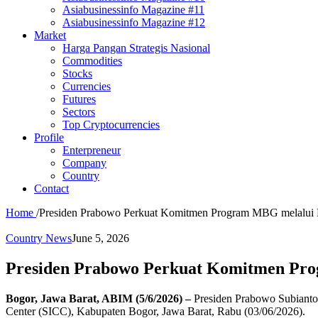
Asiabusinessinfo Magazine #11
Asiabusinessinfo Magazine #12
Market
Harga Pangan Strategis Nasional
Commodities
Stocks
Currencies
Futures
Sectors
Top Cryptocurrencies
Profile
Enterpreneur
Company
Country
Contact
Home
/
Presiden Prabowo Perkuat Komitmen Program MBG melalui Bu
Country News
June 5, 2026
Presiden Prabowo Perkuat Komitmen Prog
Bogor, Jawa Barat, ABIM (5/6/2026) –
Presiden Prabowo Subianto m
Center (SICC), Kabupaten Bogor, Jawa Barat, Rabu (03/06/2026).