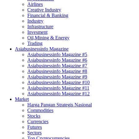
Airlines
Creative Industry
Financial & Banking
Industry
Infrastructure
Invesment
Oil,Mining & Energy
Trading
Asiabusinessinfo Magazine
Asiabusinessinfo Magazine #5
Asiabusinessinfo Magazine #6
Asiabusinessinfo Magazine #7
Asiabusinessinfo Magazine #8
Asiabusinessinfo Magazine #9
Asiabusinessinfo Magazine #10
Asiabusinessinfo Magazine #11
Asiabusinessinfo Magazine #12
Market
Harga Pangan Strategis Nasional
Commodities
Stocks
Currencies
Futures
Sectors
Top Cryptocurrencies