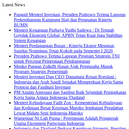
Latest News
Panggil Menteri Investasi, Presiden Prabowo Terima Laporan
Perkembangan Kampung Haji dan Penguatan Kinerja
BUMN
Menteri Keuangan Purbaya Yudhi Sadewa : Di Tengah
Gejolak Ekonomi Global, APBN Tetap Kuat Jaga Stabilitas
Sistem Keuangan
Menteri Perdagangan Busan : Kinerja Ekspor Menguat,
Surplus Nonmigas Tetap Kokoh pada Semester I 2026
Presiden Prabowo Terima Laporan Program Strategis TNI
untuk Percepat Pemerataan Pembangunan
Menko Pangan Zulkifli Hasan Ajak Pengusaha Masuk
Program Strategis Pemerintah
Menteri Investasi Dan CEO Danantara Rosan Roeslani :
Indonesia dan Arab Saudi Sepakat Memperkuat Kerja Sama
Promosi dan Fasilitasi Investasi
PM Anutin Apresiasi dan Sambut Baik Sejumlah Peningkatan
Kerja Sama Antara Indonesia-Thailand
Menteri Kebudayaan Fadli Zon : Kementerian Kebudayaan
dan Kedutaan Besar Kerajaan Maroko Jembatani Peradaban
Lewat Malam Seni Indonesia-Maroko
Wamenpar Ni Luh Puspa : Perempuan Adalah Penggerak
Utama Ekosistem Pariwisata Indonesia
Indonesia dan Thailand Perkuat Kemitraan Strategis, Presiden