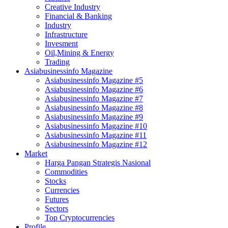
Creative Industry
Financial & Banking
Industry
Infrastructure
Invesment
Oil,Mining & Energy
Trading
Asiabusinessinfo Magazine
Asiabusinessinfo Magazine #5
Asiabusinessinfo Magazine #6
Asiabusinessinfo Magazine #7
Asiabusinessinfo Magazine #8
Asiabusinessinfo Magazine #9
Asiabusinessinfo Magazine #10
Asiabusinessinfo Magazine #11
Asiabusinessinfo Magazine #12
Market
Harga Pangan Strategis Nasional
Commodities
Stocks
Currencies
Futures
Sectors
Top Cryptocurrencies
Profile