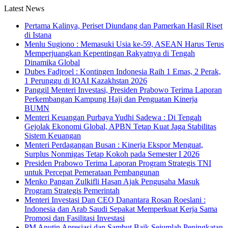
Latest News
Pertama Kalinya, Periset Diundang dan Pamerkan Hasil Riset
di Istana
Menlu Sugiono : Memasuki Usia ke-59, ASEAN Harus Terus
Memperjuangkan Kepentingan Rakyatnya di Tengah
Dinamika Global
Dubes Fadjroel : Kontingen Indonesia Raih 1 Emas, 2 Perak,
1 Perunggu di IOAI Kazakhstan 2026
Panggil Menteri Investasi, Presiden Prabowo Terima Laporan
Perkembangan Kampung Haji dan Penguatan Kinerja
BUMN
Menteri Keuangan Purbaya Yudhi Sadewa : Di Tengah
Gejolak Ekonomi Global, APBN Tetap Kuat Jaga Stabilitas
Sistem Keuangan
Menteri Perdagangan Busan : Kinerja Ekspor Menguat,
Surplus Nonmigas Tetap Kokoh pada Semester I 2026
Presiden Prabowo Terima Laporan Program Strategis TNI
untuk Percepat Pemerataan Pembangunan
Menko Pangan Zulkifli Hasan Ajak Pengusaha Masuk
Program Strategis Pemerintah
Menteri Investasi Dan CEO Danantara Rosan Roeslani :
Indonesia dan Arab Saudi Sepakat Memperkuat Kerja Sama
Promosi dan Fasilitasi Investasi
PM Anutin Apresiasi dan Sambut Baik Sejumlah Peningkatan