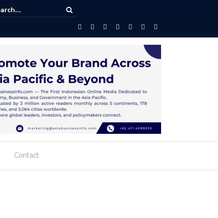
giono : Memasuki Usia ke-59, ASEAN Harus Terus Memperjuangkan
gan Rakyatnya di Tengah Dinamika Global
Contact