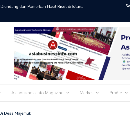
t Diundang dan Pamerkan Hasil Riset di Istana
Menlu Su
Kepentin
Asiabusinessinfo Magazine
Market
Profile
 Di Desa Majemuk