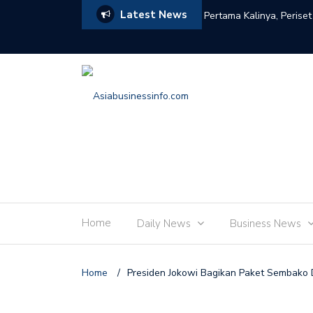
Latest News
EBI Sampaikan Hasil Kajian Berbasis Riset
Pertama Kalinya, Perise
Home
Daily News
Business News
Home
/
Presiden Jokowi Bagikan Paket Sembako