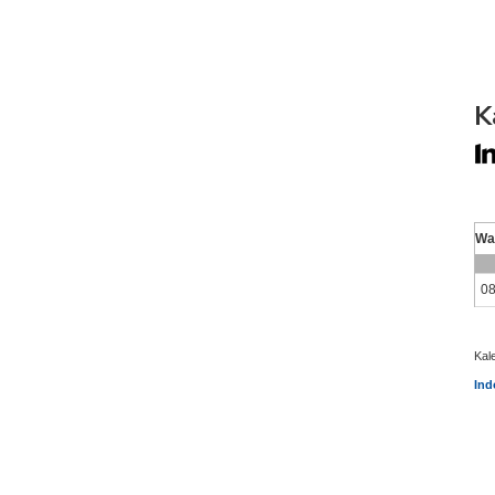
K
Kal
Ind