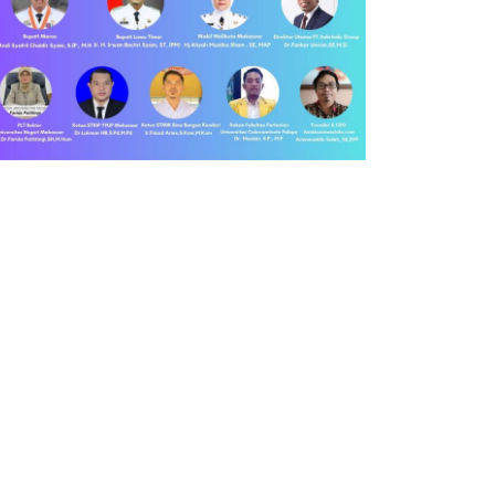
SIDEN PRABOWO TERIMA
PENGUSAHA KADIN APRESIASI
JUNGAN KENEGARAAN…
PEMERINTAH GELONTORKAN…