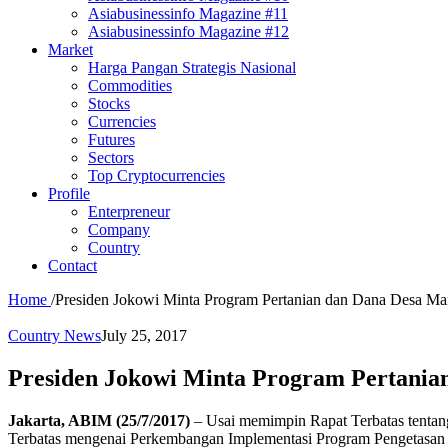
Asiabusinessinfo Magazine #11
Asiabusinessinfo Magazine #12
Market
Harga Pangan Strategis Nasional
Commodities
Stocks
Currencies
Futures
Sectors
Top Cryptocurrencies
Profile
Enterpreneur
Company
Country
Contact
Home
/
Presiden Jokowi Minta Program Pertanian dan Dana Desa Ma
Country News
July 25, 2017
Presiden Jokowi Minta Program Pertani
Jakarta, ABIM (25/7/2017)
– Usai memimpin Rapat Terbatas tent
Terbatas mengenai Perkembangan Implementasi Program Pengetasan Kem