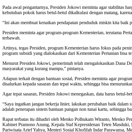
Pada awal pengantarnya, Presiden Jokowi meminta agar stabilitas h
kebutuhan pokok harus betul-betul dikalkulasi dengan matang, karena
“Ini akan membuat kenaikan pendapatan penduduk miskin kita baik pe
Presiden meminta agar program-program Kementerian, terutama Per
terbawah.
Artinya, tegas Presiden, program Kementerian harus fokus pada penin
program subsidi yang dialokasikan dari Kementerian Pertanian bisa te
Menurut Presiden Jokowi, pemerintah telah mengalokasikan Dana Desa.
masyarakat yang kurang mampu,” pintanya.
Adapun terkait dengan bantuan sosial, Presiden meminta agar program
disalurkan kepada sasaran dan tepat waktu, sehingga bisa menurunka
Agar tepat sasaran, Presiden Jokowi menegaskan, data harus betul-bet
“Saya ingatkan jangan bekerja linier, lakukan perubahan baik dalam 
adalah penerapan sistem bantuan pangan non tunai kartu, sehingga ban
Rapat terbatas itu dihadiri oleh Menko Polhukam Wiranto, Menko 
Kabinet Pramono Anung, Kepala Staf Kepresidenan Teten Masduki, 
Pariwisata Arief Yahya, Menteri Sosial Khofifah Indar Parawansa,