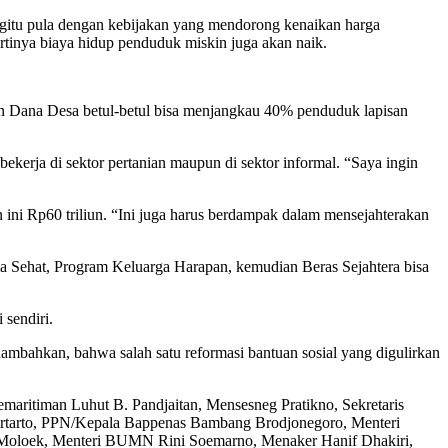
egitu pula dengan kebijakan yang mendorong kenaikan harga
artinya biaya hidup penduduk miskin juga akan naik.
 Dana Desa betul-betul bisa menjangkau 40% penduduk lapisan
ekerja di sektor pertanian maupun di sektor informal. “Saya ingin
n ini Rp60 triliun. “Ini juga harus berdampak dalam mensejahterakan
sia Sehat, Program Keluarga Harapan, kemudian Beras Sejahtera bisa
 sendiri.
nambahkan, bahwa salah satu reformasi bantuan sosial yang digulirkan
ritiman Luhut B. Pandjaitan, Mensesneg Pratikno, Sekretaris
Hartarto, PPN/Kepala Bappenas Bambang Brodjonegoro, Menteri
F. Moloek, Menteri BUMN Rini Soemarno, Menaker Hanif Dhakiri,