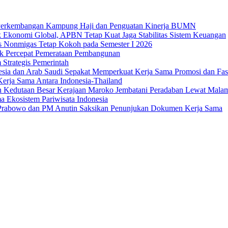
an Perkembangan Kampung Haji dan Penguatan Kinerja BUMN
 Ekonomi Global, APBN Tetap Kuat Jaga Stabilitas Sistem Keuangan
us Nonmigas Tetap Kokoh pada Semester I 2026
uk Percepat Pemerataan Pembangunan
Strategis Pemerintah
sia dan Arab Saudi Sepakat Memperkuat Kerja Sama Promosi dan Fasili
erja Sama Antara Indonesia-Thailand
n Kedutaan Besar Kerajaan Maroko Jembatani Peradaban Lewat Mala
 Ekosistem Pariwisata Indonesia
den Prabowo dan PM Anutin Saksikan Penunjukan Dokumen Kerja Sama