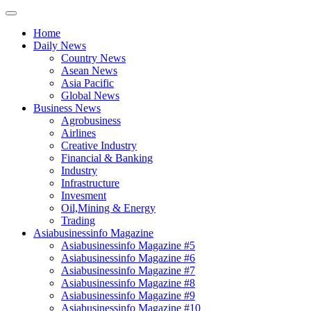
Home
Daily News
Country News
Asean News
Asia Pacific
Global News
Business News
Agrobusiness
Airlines
Creative Industry
Financial & Banking
Industry
Infrastructure
Invesment
Oil,Mining & Energy
Trading
Asiabusinessinfo Magazine
Asiabusinessinfo Magazine #5
Asiabusinessinfo Magazine #6
Asiabusinessinfo Magazine #7
Asiabusinessinfo Magazine #8
Asiabusinessinfo Magazine #9
Asiabusinessinfo Magazine #10