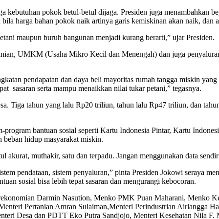
arga kebutuhan pokok betul-betul dijaga. Presiden juga menambahkan b
 bila harga bahan pokok naik artinya garis kemiskinan akan naik, dan 
tani maupun buruh bangunan menjadi kurang berarti,” ujar Presiden.
tanian, UMKM (Usaha Mikro Kecil dan Menengah) dan juga penyaluran
gkatan pendapatan dan daya beli mayoritas rumah tangga miskin yang b
pat sasaran serta mampu menaikkan nilai tukar petani,” tegasnya.
 Tiga tahun yang lalu Rp20 triliun, tahun lalu Rp47 triliun, dan tahu
-program bantuan sosial seperti Kartu Indonesia Pintar, Kartu Indone
n beban hidup masyarakat miskin.
ul akurat, muthakir, satu dan terpadu. Jangan menggunakan data sendiri
sistem pendataan, sistem penyaluran,” pinta Presiden Jokowi seraya me
tuan sosial bisa lebih tepat sasaran dan mengurangi kebocoran.
Perekonomian Darmin Nasution, Menko PMK Puan Maharani, Menko Kema
Menteri Pertanian Amran Sulaiman,Menteri Perindustrian Airlangga 
 Menteri Desa dan PDTT Eko Putra Sandjojo, Menteri Kesehatan Nila 