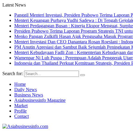
Latest News
Panggil Menteri Investasi, Presiden Prabowo Terima Lapor
Menteri Keuangan Purbaya Yudhi Sadewa : Di Tengah Gejolak
Menteri Perdagangan Busan : Kinerja Ekspor Menguat, Surpl
Presiden Prabowo Terima Laporan Program Strategis TNI unt
Menko Pangan Zulkifli Hasan Ajak Pengusaha Masuk Program 
Menteri Investasi Dan CEO Danantara Rosan Roeslani : Indone
PM Anutin Apresiasi dan Sambut Baik Sejumlah Peningkatan K
Menteri Kebudayaan Fadli Zon : Kementerian Kebudayaan da
Wamenpar Ni Luh Puspa : Perempuan Adalah Penggerak Utama
Indonesia dan Thailand Perkuat Kemitraan Strategis, Presi
Search for:
Home
Daily News
Business News
Asiabusinessinfo Magazine
Market
Profile
Contact