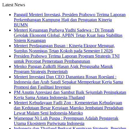
Latest News
Panggil Menteri Investasi, Presiden Prabowo Terima Laporan
Perkembangan Kampung Haji dan Penguatan Kinerja
BUMN
Menteri Keuangan Purbaya Yudhi Sadewa : Di Tengah
Gejolak Ekonomi Global, APBN Tetap Kuat Jaga Stabilitas
Sistem Keuangan
Menteri Perdagangan Busan : Kinerja Ekspor Menguat,
Surplus Nonmigas Tetap Kokoh pada Semester I 2026
Presiden Prabowo Terima Laporan Program Strategis TNI
untuk Percepat Pemerataan Pembangunan
Menko Pangan Zulkifli Hasan Ajak Pengusaha Masuk
Program Strategis Pemerintah
Menteri Investasi Dan CEO Danantara Rosan Roeslani :
Indonesia dan Arab Saudi Sepakat Memperkuat Kerja Sama
Promosi dan Fasilitasi Investasi
PM Anutin Apresiasi dan Sambut Baik Sejumlah Peningkatan
Kerja Sama Antara Indonesia-Thailand
Menteri Kebudayaan Fadli Zon : Kementerian Kebudayaan
dan Kedutaan Besar Kerajaan Maroko Jembatani Peradaban
Lewat Malam Seni Indonesia-Maroko
Wamenpar Ni Luh Puspa : Perempuan Adalah Penggerak
Utama Ekosistem Pariwisata Indonesia
Indonesia dan Thailand Perkuat Kemitraan Strategis, Presiden