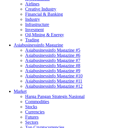
Airlines
Creative Industry
Financial & Banking
Industry
Infrastructure
Invesment
Oil,Mining & Energy
Trading
Asiabusinessinfo Magazine
Asiabusinessinfo Magazine #5
Asiabusinessinfo Magazine #6
Asiabusinessinfo Magazine #7
Asiabusinessinfo Magazine #8
Asiabusinessinfo Magazine #9
Asiabusinessinfo Magazine #10
Asiabusinessinfo Magazine #11
Asiabusinessinfo Magazine #12
Market
Harga Pangan Strategis Nasional
Commodities
Stocks
Currencies
Futures
Sectors
Top Cryptocurrencies