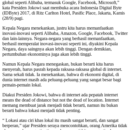
global seperti Alibaba, termasuk Google, Facebook, Microsoft,”
kata Presiden Jokowi saat membuka acara Indonesia Digital Byte
(IDByte) 2017, di Ritz Carlton Hotel, Pasific Place, Jakarta, Kamis
(28/9) pagi.
Kepala Negara menekankan, justru kita harus memanfaatkan
inovasi-inovasi seperti Alibaba, Amazon, Google, Facebook, Twitter
dan lain-lainnya. Negara-negara yang berhasil memanfaatkan,
berhasil memperalat inovasi-inovasi seperti ini, diyakini Kepala
Negara, daya saingnya akan lebih tinggi. Dengan demikian,
pertumbuhan ekonominya juga akan lebih tinggi.
Namun Kepala Negara menegaskan, bukan berarti kita harus
menyerah, harus pasrah kepada raksasa-raksasa global di internet.
Sama sekali tidak. Ia menekankan, bahwa di ekonomi digital, di
dunia internet masih ada peluang-peluang yang sangat besar bagi
pemain-pemain lokal.
Diakui Presiden Jokowi, bahwa di internet ada pepatah internet
means the dead of distance but not the dead of location. Internet
memang membuat jarak menjadi tidak berarti, namun itu bukan
berarti bahwa lokasi menjadi tidak penting.
“ Lokasi atau ciri khas lokal itu masih sangat berarti, dan sangat
berperan,” ujar Presiden seraya mencontohkan, orang Amerika tidak