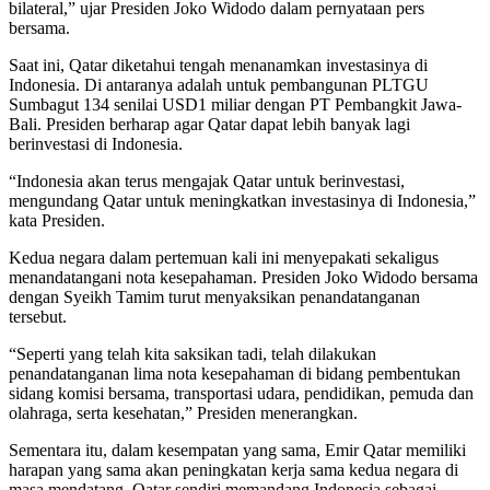
bilateral,” ujar Presiden Joko Widodo dalam pernyataan pers
bersama.
Saat ini, Qatar diketahui tengah menanamkan investasinya di
Indonesia. Di antaranya adalah untuk pembangunan PLTGU
Sumbagut 134 senilai USD1 miliar dengan PT Pembangkit Jawa-
Bali. Presiden berharap agar Qatar dapat lebih banyak lagi
berinvestasi di Indonesia.
“Indonesia akan terus mengajak Qatar untuk berinvestasi,
mengundang Qatar untuk meningkatkan investasinya di Indonesia,”
kata Presiden.
Kedua negara dalam pertemuan kali ini menyepakati sekaligus
menandatangani nota kesepahaman. Presiden Joko Widodo bersama
dengan Syeikh Tamim turut menyaksikan penandatanganan
tersebut.
“Seperti yang telah kita saksikan tadi, telah dilakukan
penandatanganan lima nota kesepahaman di bidang pembentukan
sidang komisi bersama, transportasi udara, pendidikan, pemuda dan
olahraga, serta kesehatan,” Presiden menerangkan.
Sementara itu, dalam kesempatan yang sama, Emir Qatar memiliki
harapan yang sama akan peningkatan kerja sama kedua negara di
masa mendatang. Qatar sendiri memandang Indonesia sebagai