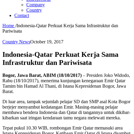
Company
Country
Contact
Home
/
Indonesia-Qatar Perkuat Kerja Sama Infrastruktur dan
Pariwisata
Country News
October 19, 2017
Indonesia-Qatar Perkuat Kerja Sama
Infrastruktur dan Pariwisata
Bogor, Jawa Barat, ABIM (18/10/2017)
– Presiden Joko Widodo,
Rabu (18/10/2017), menerima kunjungan kenegaraan Emir Qatar
Tamim bin Hamad Al Thani, di Istana Kepresidenan Bogor, Jawa
Barat.
Di luar area, tampak sejumlah pelajar SD dan SMP asal Kota Bogor
berjejer menyambut kedatangan Emir. Masing-masing pelajar
membawa bendera Indonesia dan Qatar di tangannya untuk dikibar-
kibarkan saat iringan kendaraan tamu negara melewati mereka.
Tepat pukul 10.30 WIB, rombongan Emir Qatar memasuki area
Istana Kepresidenan Bogor. Ketibaan Emir Qatar di Istana disambut