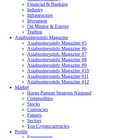
Financial & Banking
Industry
Infrastructure
Invesment
Oil,Mining & Energy
Trading
Asiabusinessinfo Magazine
Asiabusinessinfo Magazine #5
Asiabusinessinfo Magazine #6
Asiabusinessinfo Magazine #7
Asiabusinessinfo Magazine #8
Asiabusinessinfo Magazine #9
Asiabusinessinfo Magazine #10
Asiabusinessinfo Magazine #11
Asiabusinessinfo Magazine #12
Market
Harga Pangan Strategis Nasional
Commodities
Stocks
Currencies
Futures
Sectors
Top Cryptocurrencies
Profile
Enterpreneur