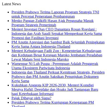
Latest News
Presiden Prabowo Terima Laporan Program Strategis TNI
untuk Percepat Pemerataan Pembangunan
Menko Pangan Zulkifli Hasan Ajak Pengusaha Masuk
Program Strategis Pemerintah
Menteri Investasi Dan CEO Danantara Rosan Roeslani :
Indonesia dan Arab Saudi Sepakat Memperkuat Kerja Sama
Promosi dan Fasilitasi Investasi
PM Anutin Apresiasi dan Sambut Baik Sejumlah Peningkatan
Kerja Sama Antara Indonesia-Thailand
Menteri Kebudayaan Fadli Zon : Kementerian Kebudayaan
dan Kedutaan Besar Kerajaan Maroko Jembatani Peradaban
Lewat Malam Seni Indonesia-Maroko
Wamenpar Ni Luh Puspa : Perempuan Adalah Penggerak
Utama Ekosistem Pariwisata Indonesia
Indonesia dan Thailand Perkuat Kemitraan Strategis, Presiden
Prabowo dan PM Anutin Saksikan Penunjukan Dokumen
Kerja Sama
Kukuhkan Anggota KIP 2026-2030, Menteri Komdigi
Meutya Hafid: Deepfake dan Hoaks Jadi Tantangan Baru
bagi Keterbukaan Informasi
Pajak Dibayar oleh Siapa?
Presiden Prabowo Terima Kunjungan Kenegaraan PM
Thailand