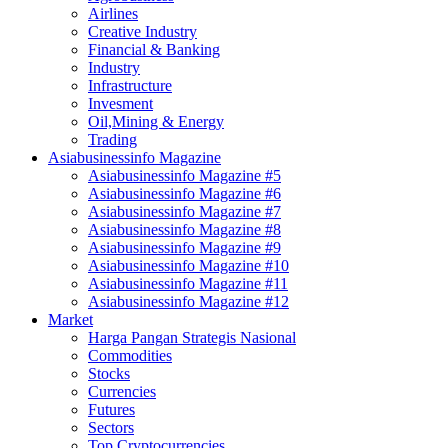
Airlines
Creative Industry
Financial & Banking
Industry
Infrastructure
Invesment
Oil,Mining & Energy
Trading
Asiabusinessinfo Magazine
Asiabusinessinfo Magazine #5
Asiabusinessinfo Magazine #6
Asiabusinessinfo Magazine #7
Asiabusinessinfo Magazine #8
Asiabusinessinfo Magazine #9
Asiabusinessinfo Magazine #10
Asiabusinessinfo Magazine #11
Asiabusinessinfo Magazine #12
Market
Harga Pangan Strategis Nasional
Commodities
Stocks
Currencies
Futures
Sectors
Top Cryptocurrencies