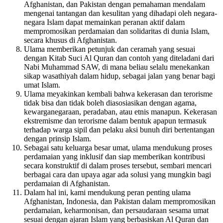
Afghanistan, dan Pakistan dengan pemahaman mendalam
mengenai tantangan dan kesulitan yang dihadapi oleh negara-
negara Islam dapat memainkan peranan aktif dalam
mempromosikan perdamaian dan solidaritas di dunia Islam,
secara khusus di Afghanistan.
Ulama memberikan petunjuk dan ceramah yang sesuai
dengan Kitab Suci Al Quran dan contoh yang diteladani dari
Nabi Muhammad SAW, di mana beliau selalu menekankan
sikap wasathiyah dalam hidup, sebagai jalan yang benar bagi
umat Islam.
Ulama meyakinkan kembali bahwa kekerasan dan terorisme
tidak bisa dan tidak boleh diasosiasikan dengan agama,
kewarganegaraan, peradaban, atau etnis manapun. Kekerasan
ekstremisme dan terorisme dalam bentuk apapun termasuk
terhadap warga sipil dan pelaku aksi bunuh diri bertentangan
dengan prinsip Islam.
Sebagai satu keluarga besar umat, ulama mendukung proses
perdamaian yang inklusif dan siap memberikan kontribusi
secara konstruktif di dalam proses tersebut, sembari mencari
berbagai cara dan upaya agar ada solusi yang mungkin bagi
perdamaian di Afghanistan.
Dalam hal ini, kami mendukung peran penting ulama
Afghanistan, Indonesia, dan Pakistan dalam mempromosikan
perdamaian, keharmonisan, dan persaudaraan sesama umat
sesuai dengan ajaran Islam yang berbasiskan Al Quran dan