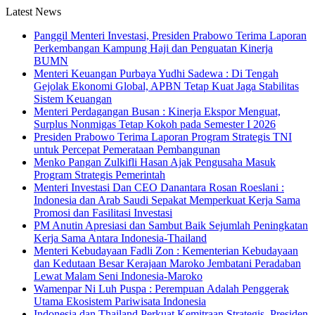
Latest News
Panggil Menteri Investasi, Presiden Prabowo Terima Laporan
Perkembangan Kampung Haji dan Penguatan Kinerja
BUMN
Menteri Keuangan Purbaya Yudhi Sadewa : Di Tengah
Gejolak Ekonomi Global, APBN Tetap Kuat Jaga Stabilitas
Sistem Keuangan
Menteri Perdagangan Busan : Kinerja Ekspor Menguat,
Surplus Nonmigas Tetap Kokoh pada Semester I 2026
Presiden Prabowo Terima Laporan Program Strategis TNI
untuk Percepat Pemerataan Pembangunan
Menko Pangan Zulkifli Hasan Ajak Pengusaha Masuk
Program Strategis Pemerintah
Menteri Investasi Dan CEO Danantara Rosan Roeslani :
Indonesia dan Arab Saudi Sepakat Memperkuat Kerja Sama
Promosi dan Fasilitasi Investasi
PM Anutin Apresiasi dan Sambut Baik Sejumlah Peningkatan
Kerja Sama Antara Indonesia-Thailand
Menteri Kebudayaan Fadli Zon : Kementerian Kebudayaan
dan Kedutaan Besar Kerajaan Maroko Jembatani Peradaban
Lewat Malam Seni Indonesia-Maroko
Wamenpar Ni Luh Puspa : Perempuan Adalah Penggerak
Utama Ekosistem Pariwisata Indonesia
Indonesia dan Thailand Perkuat Kemitraan Strategis, Presiden