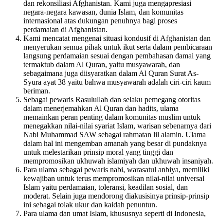
dan rekonsiliasi Afghanistan. Kami juga mengapresiasi
negara-negara kawasan, dunia Islam, dan komunitas
internasional atas dukungan penuhnya bagi proses
perdamaian di Afghanistan.
Kami mencatat mengenai situasi kondusif di Afghanistan dan
menyerukan semua pihak untuk ikut serta dalam pembicaraan
langsung perdamaian sesuai dengan pembahasan damai yang
termaktub dalam Al Quran, yaitu musyawarah, dan
sebagaimana juga diisyaratkan dalam Al Quran Surat As-
Syura ayat 38 yaitu bahwa musyawarah adalah ciri-ciri kaum
beriman.
Sebagai pewaris Rasulullah dan selaku pemegang otoritas
dalam menerjemahkan Al Quran dan hadits, ulama
memainkan peran penting dalam komunitas muslim untuk
menegakkan nilai-nilai syariat Islam, warisan sebenarnya dari
Nabi Muhammad SAW sebagai rahmatan lil alamin. Ulama
dalam hal ini mengemban amanah yang besar di pundaknya
untuk melestarikan prinsip moral yang tinggi dan
mempromosikan ukhuwah islamiyah dan ukhuwah insaniyah.
Para ulama sebagai pewaris nabi, warasatul anbiya, memiliki
kewajiban untuk terus mempromosikan nilai-nilai universal
Islam yaitu perdamaian, toleransi, keadilan sosial, dan
moderat. Selain juga mendorong diakusisinya prinsip-prinsip
ini sebagai tolak ukur dan kaidah penuntun.
Para ulama dan umat Islam, khususnya seperti di Indonesia,