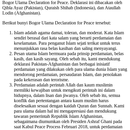
Bogor Ulama Declaration for Peace. Deklarasi ini dibacakan oleh
Qibla Ayaz (Pakistan), Quraish Shihab (Indonesia), dan Ataullah
Lodin (Afghanistan).
Berikut bunyi Bogor Ulama Declaration for Peace tersebut:
Islam adalah agama damai, toleran, dan moderat. Kata Islam
sendiri berasal dari kata salam yang berarti perdamaian dan
keselamatan. Para penganut Islam sejati terikat untuk terus
menunjukkan rasa belas kasihan dan saling menyayangi.
Pesan utama Islam bermuara pada prinsip perdamaian, belas
kasih, dan kasih sayang. Oleh sebab itu, kami mendukung
deklarasi Pakistan-Afghanistan dan berbagai inisiatif
perdamaian yang dilakukan oleh para ulama dunia Islam yang
mendorong perdamaian, persaudaran Islam, dan penolakan
pada kekerasan dan terorisme.
Perdamaian adalah perintah Allah dan kaum muslimin
memiliki kewajiban untuk mengikuti perintah ini dalam
hidupnya, dalam lisan dan jiwanya. Oleh sebab itu, semua
konflik dan pertentangan antara kaum muslim harus
diselesaikan sesuai dengan kaidah Quran dan Sunnah. Kami
para ulama dalam hal ini mengapresiasi dan mendukung
tawaran pemerintah Republik Islam Afghanistan,
sebagaimana diumumkan oleh Presiden Ashraf Ghani pada
saat Kabul Peace Process Februari 2018, untuk perdamaian