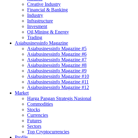
Creative Industry
Financial & Banking
Industry
Infrastructure
Invesment
Oil,Mining & Energy
Trading
Asiabusinessinfo Magazine
Asiabusinessinfo Magazine #5
Asiabusinessinfo Magazine #6
Asiabusinessinfo Magazine #7
Asiabusinessinfo Magazine #8
Asiabusinessinfo Magazine #9
Asiabusinessinfo Magazine #10
Asiabusinessinfo Magazine #11
Asiabusinessinfo Magazine #12
Market
Harga Pangan Strategis Nasional
Commodities
Stocks
Currencies
Futures
Sectors
Top Cryptocurrencies
Profile