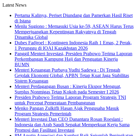
Latest News
Pertama Kalinya, Periset Diundang dan Pamerkan Hasil Riset
di Istana
Menlu Sugiono : Memasuki Usia ke-59, ASEAN Harus Terus
Memperjuangkan Kepentingan Rakyatnya di Tengah
Dinamika Global
Dubes Fadjroel : Kontingen Indonesia Raih 1 Emas, 2 Perak,
1 Perunggu di IOAI Kazakhstan 2026
Panggil Menteri Investasi, Presiden Prabowo Terima Laporan
Perkembangan Kampung Haji dan Penguatan Kinerja
BUMN
Menteri Keuangan Purbaya Yudhi Sadewa : Di Tengah
Gejolak Ekonomi Global, APBN Tetap Kuat Jaga Stabilitas
Sistem Keuangan
Menteri Perdagangan Busan : Kinerja Ekspor Menguat,
Surplus Nonmigas Tetap Kokoh pada Semester I 2026
Presiden Prabowo Terima Laporan Program Strategis TNI
untuk Percepat Pemerataan Pembangunan
Menko Pangan Zulkifli Hasan Ajak Pengusaha Masuk
Program Strategis Pemerintah
Menteri Investasi Dan CEO Danantara Rosan Roeslani :
Indonesia dan Arab Saudi Sepakat Memperkuat Kerja Sama
Promosi dan Fasilitasi Investasi
PM Anutin Apresiasi dan Sambut Baik Sejumlah Peningkatan