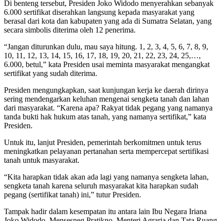
Di benteng tersebut, Presiden Joko Widodo menyerahkan sebanyak
6.000 sertifikat diserahkan langsung kepada masyarakat yang
berasal dari kota dan kabupaten yang ada di Sumatra Selatan, yang
secara simbolis diterima oleh 12 penerima.
“Jangan diturunkan dulu, mau saya hitung. 1, 2, 3, 4, 5, 6, 7, 8, 9,
10, 11, 12, 13, 14, 15, 16, 17, 18, 19, 20, 21, 22, 23, 24, 25,…,
6.000, betul,” kata Presiden usai meminta masyarakat mengangkat
sertifikat yang sudah diterima.
Presiden mengungkapkan, saat kunjungan kerja ke daerah dirinya
sering mendengarkan keluhan mengenai sengketa tanah dan lahan
dari masyarakat. “Karena apa? Rakyat tidak pegang yang namanya
tanda bukti hak hukum atas tanah, yang namanya sertifikat,” kata
Presiden.
Untuk itu, lanjut Presiden, pemerintah berkomitmen untuk terus
meningkatkan pelayanan pertanahan serta mempercepat sertifikasi
tanah untuk masyarakat.
“Kita harapkan tidak akan ada lagi yang namanya sengketa lahan,
sengketa tanah karena seluruh masyarakat kita harapkan sudah
pegang (sertifikat tanah) ini,” tutur Presiden.
Tampak hadir dalam kesempatan itu antara lain Ibu Negara Iriana
Joko Widodo, Mensesneg Pratikno, Menteri Agraria dan Tata Ruang