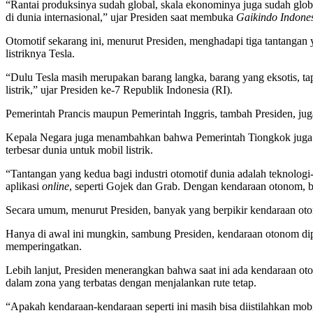
“Rantai produksinya sudah global, skala ekonominya juga sudah glob
di dunia internasional,” ujar Presiden saat membuka
Gaikindo Indones
Otomotif sekarang ini, menurut Presiden, menghadapi tiga tantangan
listriknya Tesla.
“Dulu Tesla masih merupakan barang langka, barang yang eksotis, tap
listrik,” ujar Presiden ke-7 Republik Indonesia (RI).
Pemerintah Prancis maupun Pemerintah Inggris, tambah Presiden, jug
Kepala Negara juga menambahkan bahwa Pemerintah Tiongkok juga s
terbesar dunia untuk mobil listrik.
“Tantangan yang kedua bagi industri otomotif dunia adalah teknologi-
aplikasi
online
, seperti Gojek dan Grab. Dengan kendaraan otonom, bis
Secara umum, menurut Presiden, banyak yang berpikir kendaraan oton
Hanya di awal ini mungkin, sambung Presiden, kendaraan otonom di
memperingatkan.
Lebih lanjut, Presiden menerangkan bahwa saat ini ada kendaraan o
dalam zona yang terbatas dengan menjalankan rute tetap.
“Apakah kendaraan-kendaraan seperti ini masih bisa diistilahkan mob