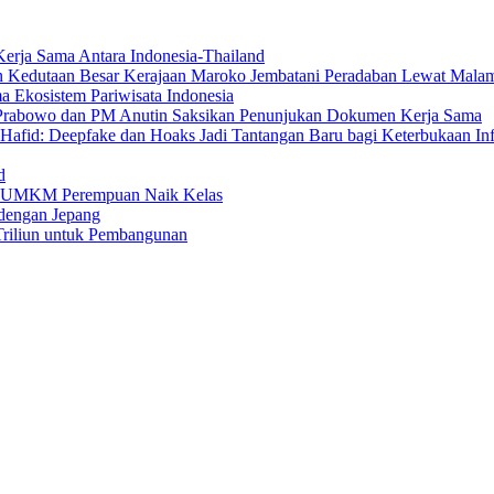
erja Sama Antara Indonesia-Thailand
n Kedutaan Besar Kerajaan Maroko Jembatani Peradaban Lewat Mala
 Ekosistem Pariwisata Indonesia
den Prabowo dan PM Anutin Saksikan Penunjukan Dokumen Kerja Sama
fid: Deepfake dan Hoaks Jadi Tantangan Baru bagi Keterbukaan In
d
ng UMKM Perempuan Naik Kelas
dengan Jepang
Triliun untuk Pembangunan