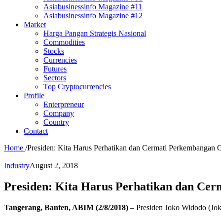
Asiabusinessinfo Magazine #11
Asiabusinessinfo Magazine #12
Market
Harga Pangan Strategis Nasional
Commodities
Stocks
Currencies
Futures
Sectors
Top Cryptocurrencies
Profile
Enterpreneur
Company
Country
Contact
Home
/
Presiden: Kita Harus Perhatikan dan Cermati Perkembangan O
Industry
August 2, 2018
Presiden: Kita Harus Perhatikan dan Cer
Tangerang, Banten, ABIM (2/8/2018)
– Presiden Joko Widodo (Joko