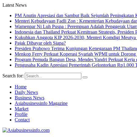
Latest News
PM Anutin Apresiasi dan Sambut Baik Sejumlah Peningkatan K
Menteri Kebudayaan Fadli Zon : Kementerian Kebudayaan da
Wamenpar Ni Luh Puspa : Perempuan Adalah Penggerak Utama
Indonesia dan Thailand Perkuat Kemitraan Strategis, Presi
Kukuhkan Anggota KIP 2026-2030, Menteri Komdigi Meutya Ha
Pajak Dibayar oleh Siapa?
Presiden Prabowo Terima Kunjungan Kenegaraan PM Thailan
Menkop Ferry Perkuat Koperasi Syariah WPMI untuk Doro
Program Pemuda Bangun Desa, Mendes Yandri Perkuat Kerja 
Pengusaha Kadin Apresiasi Pemerintah Gelontorkan Rp1.000 
Search for:
Home
Daily News
Business News
Asiabusinessinfo Magazine
Market
Profile
Contact