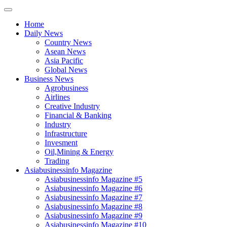
Home
Daily News
Country News
Asean News
Asia Pacific
Global News
Business News
Agrobusiness
Airlines
Creative Industry
Financial & Banking
Industry
Infrastructure
Invesment
Oil,Mining & Energy
Trading
Asiabusinessinfo Magazine
Asiabusinessinfo Magazine #5
Asiabusinessinfo Magazine #6
Asiabusinessinfo Magazine #7
Asiabusinessinfo Magazine #8
Asiabusinessinfo Magazine #9
Asiabusinessinfo Magazine #10