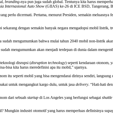
al,
branding
-nya pun juga sudah global. Tentunya kita harus memper
ia Internasional Auto Show
(GIIAS) ke-26 di ICE BSD, Tangerang, Ba
 yang perlu dicermati. Pertama, menurut Presiden, semakin meluasnya f
i sekarang dengan semakin banyak negara mengadopsi mobil listrik, tre
a sudah mengumumkan bahwa mulai tahun 2040 mobil non-listrik akan di
udah mengumumkan akan menjadi terdepan di dunia dalam mengembangka
teknologi disrupsi (
disruption technology
) seperti kendaraan otonom, y
a-bisa kita harus meredefinisi apa itu mobil,” ujarnya.
om itu seperti mobil yang bisa mengendarai dirinya sendiri, langsung
pakai untuk mengangkut kargo dulu, untuk jasa
delivery
. “Hati-hati d
tonom dari sebuah
startup
di Los Angeles yang berfungsi sebagai
shuttle
il? Mungkin industri otomotif yang harus memperluas definisinya supay