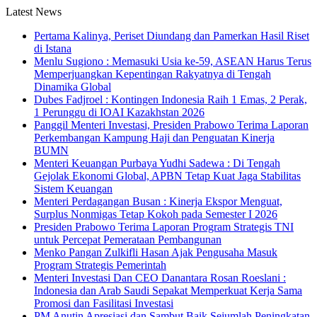
Latest News
Pertama Kalinya, Periset Diundang dan Pamerkan Hasil Riset
di Istana
Menlu Sugiono : Memasuki Usia ke-59, ASEAN Harus Terus
Memperjuangkan Kepentingan Rakyatnya di Tengah
Dinamika Global
Dubes Fadjroel : Kontingen Indonesia Raih 1 Emas, 2 Perak,
1 Perunggu di IOAI Kazakhstan 2026
Panggil Menteri Investasi, Presiden Prabowo Terima Laporan
Perkembangan Kampung Haji dan Penguatan Kinerja
BUMN
Menteri Keuangan Purbaya Yudhi Sadewa : Di Tengah
Gejolak Ekonomi Global, APBN Tetap Kuat Jaga Stabilitas
Sistem Keuangan
Menteri Perdagangan Busan : Kinerja Ekspor Menguat,
Surplus Nonmigas Tetap Kokoh pada Semester I 2026
Presiden Prabowo Terima Laporan Program Strategis TNI
untuk Percepat Pemerataan Pembangunan
Menko Pangan Zulkifli Hasan Ajak Pengusaha Masuk
Program Strategis Pemerintah
Menteri Investasi Dan CEO Danantara Rosan Roeslani :
Indonesia dan Arab Saudi Sepakat Memperkuat Kerja Sama
Promosi dan Fasilitasi Investasi
PM Anutin Apresiasi dan Sambut Baik Sejumlah Peningkatan