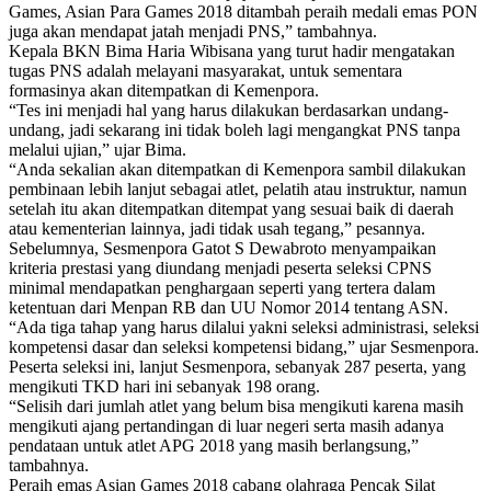
Games, Asian Para Games 2018 ditambah peraih medali emas PON
juga akan mendapat jatah menjadi PNS,” tambahnya.
Kepala BKN Bima Haria Wibisana yang turut hadir mengatakan
tugas PNS adalah melayani masyarakat, untuk sementara
formasinya akan ditempatkan di Kemenpora.
“Tes ini menjadi hal yang harus dilakukan berdasarkan undang-
undang, jadi sekarang ini tidak boleh lagi mengangkat PNS tanpa
melalui ujian,” ujar Bima.
“Anda sekalian akan ditempatkan di Kemenpora sambil dilakukan
pembinaan lebih lanjut sebagai atlet, pelatih atau instruktur, namun
setelah itu akan ditempatkan ditempat yang sesuai baik di daerah
atau kementerian lainnya, jadi tidak usah tegang,” pesannya.
Sebelumnya, Sesmenpora Gatot S Dewabroto menyampaikan
kriteria prestasi yang diundang menjadi peserta seleksi CPNS
minimal mendapatkan penghargaan seperti yang tertera dalam
ketentuan dari Menpan RB dan UU Nomor 2014 tentang ASN.
“Ada tiga tahap yang harus dilalui yakni seleksi administrasi, seleksi
kompetensi dasar dan seleksi kompetensi bidang,” ujar Sesmenpora.
Peserta seleksi ini, lanjut Sesmenpora, sebanyak 287 peserta, yang
mengikuti TKD hari ini sebanyak 198 orang.
“Selisih dari jumlah atlet yang belum bisa mengikuti karena masih
mengikuti ajang pertandingan di luar negeri serta masih adanya
pendataan untuk atlet APG 2018 yang masih berlangsung,”
tambahnya.
Peraih emas Asian Games 2018 cabang olahraga Pencak Silat