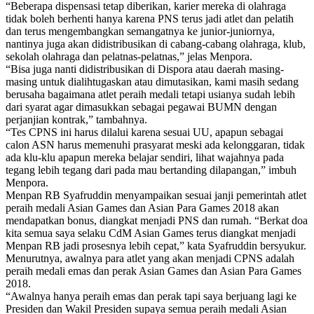
“Beberapa dispensasi tetap diberikan, karier mereka di olahraga
tidak boleh berhenti hanya karena PNS terus jadi atlet dan pelatih
dan terus mengembangkan semangatnya ke junior-juniornya,
nantinya juga akan didistribusikan di cabang-cabang olahraga, klub,
sekolah olahraga dan pelatnas-pelatnas,” jelas Menpora.
“Bisa juga nanti didistribusikan di Dispora atau daerah masing-
masing untuk dialihtugaskan atau dimutasikan, kami masih sedang
berusaha bagaimana atlet peraih medali tetapi usianya sudah lebih
dari syarat agar dimasukkan sebagai pegawai BUMN dengan
perjanjian kontrak,” tambahnya.
“Tes CPNS ini harus dilalui karena sesuai UU, apapun sebagai
calon ASN harus memenuhi prasyarat meski ada kelonggaran, tidak
ada klu-klu apapun mereka belajar sendiri, lihat wajahnya pada
tegang lebih tegang dari pada mau bertanding dilapangan,” imbuh
Menpora.
Menpan RB Syafruddin menyampaikan sesuai janji pemerintah atlet
peraih medali Asian Games dan Asian Para Games 2018 akan
mendapatkan bonus, diangkat menjadi PNS dan rumah. “Berkat doa
kita semua saya selaku CdM Asian Games terus diangkat menjadi
Menpan RB jadi prosesnya lebih cepat,” kata Syafruddin bersyukur.
Menurutnya, awalnya para atlet yang akan menjadi CPNS adalah
peraih medali emas dan perak Asian Games dan Asian Para Games
2018.
“Awalnya hanya peraih emas dan perak tapi saya berjuang lagi ke
Presiden dan Wakil Presiden supaya semua peraih medali Asian