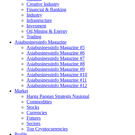
Creative Industry
Financial & Banking
Industry
Infrastructure
Invesment
Oil,Mining & Energy
Trading
Asiabusinessinfo Magazine
Asiabusinessinfo Magazine #5
Asiabusinessinfo Magazine #6
Asiabusinessinfo Magazine #7
Asiabusinessinfo Magazine #8
Asiabusinessinfo Magazine #9
Asiabusinessinfo Magazine #10
Asiabusinessinfo Magazine #11
Asiabusinessinfo Magazine #12
Market
Harga Pangan Strategis Nasional
Commodities
Stocks
Currencies
Futures
Sectors
Top Cryptocurrencies
Profile