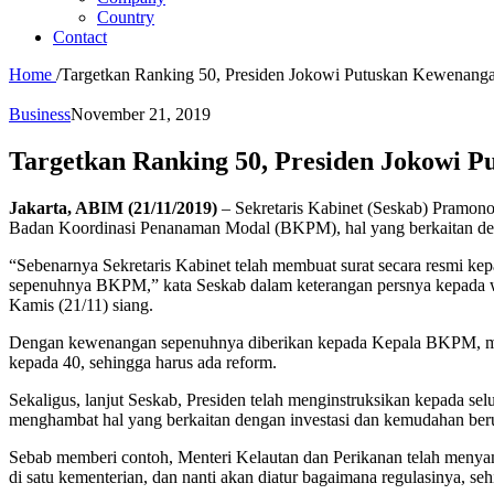
Country
Contact
Home
/
Targetkan Ranking 50, Presiden Jokowi Putuskan Kewenan
Business
November 21, 2019
Targetkan Ranking 50, Presiden Jokowi
Jakarta, ABIM (21/11/2019)
– Sekretaris Kabinet (Seskab) Pramo
Badan Koordinasi Penanaman Modal (BKPM), hal yang berkaitan d
“Sebenarnya Sekretaris Kabinet telah membuat surat secara resmi k
sepenuhnya BKPM,” kata Seskab dalam keterangan persnya kepada war
Kamis (21/11) siang.
Dengan kewenangan sepenuhnya diberikan kepada Kepala BKPM, menu
kepada 40, sehingga harus ada reform.
Sekaligus, lanjut Seskab, Presiden telah menginstruksikan kepada s
menghambat hal yang berkaitan dengan investasi dan kemudahan berus
Sebab memberi contoh, Menteri Kelautan dan Perikanan telah menyamp
di satu kementerian, dan nanti akan diatur bagaimana regulasinya, s