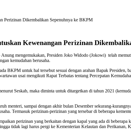
gan Perizinan Dikembalikan Sepenuhnya ke BKPM
 Putuskan Kewenangan Perizinan Dikembal
no Anung mengemukakan, Presiden Joko Widodo (Jokowi) telah memut
engan kemudahan berusaha.
epada BKPM untuk hal tersebut sesuai dengan arahan Bapak Presiden, 
tawan usai mengikuti Rapat Terbatas tentang Percepatan Kemudahan B
rut Seskab, maka diminta untuk ditargetkan di tahun 2021 (kemudah
eluruh menteri, sampai dengan akhir bulan Desember sekurang-kurangn
aha. Termasuk perizinan-perizinan yang tersebar di beberapa kemente
aikan perizinan yang berkaitan dengan kapal yang ada di beberapa kem
ehingga tidak lagi harus pergi ke Kementerian Kelautan dan Perikanan,