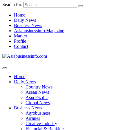
Search for:
Home
Daily News
Business News
Asiabusinessinfo Magazine
Market
Profile
Contact
Home
Daily News
Country News
Asean News
Asia Pacific
Global News
Business News
Agrobusiness
Airlines
Creative Industry
Financial & Banking