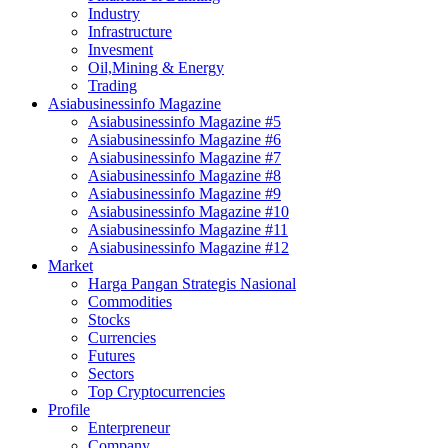
Industry
Infrastructure
Invesment
Oil,Mining & Energy
Trading
Asiabusinessinfo Magazine
Asiabusinessinfo Magazine #5
Asiabusinessinfo Magazine #6
Asiabusinessinfo Magazine #7
Asiabusinessinfo Magazine #8
Asiabusinessinfo Magazine #9
Asiabusinessinfo Magazine #10
Asiabusinessinfo Magazine #11
Asiabusinessinfo Magazine #12
Market
Harga Pangan Strategis Nasional
Commodities
Stocks
Currencies
Futures
Sectors
Top Cryptocurrencies
Profile
Enterpreneur
Company