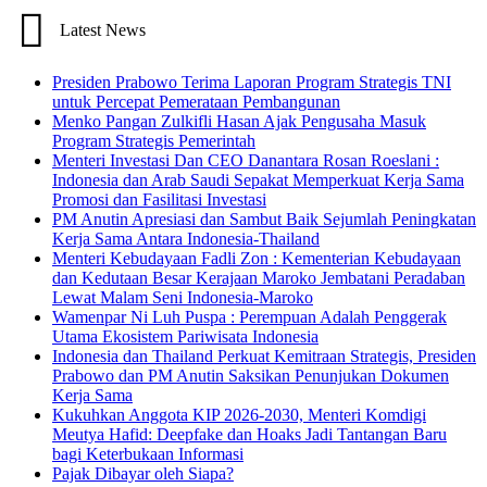
Latest News
Presiden Prabowo Terima Laporan Program Strategis TNI
untuk Percepat Pemerataan Pembangunan
Menko Pangan Zulkifli Hasan Ajak Pengusaha Masuk
Program Strategis Pemerintah
Menteri Investasi Dan CEO Danantara Rosan Roeslani :
Indonesia dan Arab Saudi Sepakat Memperkuat Kerja Sama
Promosi dan Fasilitasi Investasi
PM Anutin Apresiasi dan Sambut Baik Sejumlah Peningkatan
Kerja Sama Antara Indonesia-Thailand
Menteri Kebudayaan Fadli Zon : Kementerian Kebudayaan
dan Kedutaan Besar Kerajaan Maroko Jembatani Peradaban
Lewat Malam Seni Indonesia-Maroko
Wamenpar Ni Luh Puspa : Perempuan Adalah Penggerak
Utama Ekosistem Pariwisata Indonesia
Indonesia dan Thailand Perkuat Kemitraan Strategis, Presiden
Prabowo dan PM Anutin Saksikan Penunjukan Dokumen
Kerja Sama
Kukuhkan Anggota KIP 2026-2030, Menteri Komdigi
Meutya Hafid: Deepfake dan Hoaks Jadi Tantangan Baru
bagi Keterbukaan Informasi
Pajak Dibayar oleh Siapa?