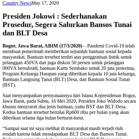
Country News
May 17, 2020
Presiden Jokowi : Sederhanakan
Prosedur, Segera Salurkan Bansos Tunai
dan BLT Desa
Bogor, Jawa Barat, ABIM (17/5/2020)
– Pandemi Covid-19 telah
membuat pemerintah memberikan sejumlah bantuan sosial kepada
masyarakat. Bantuan tersebut terdiri atas penggratisan listrik untuk
pelanggan 450VA dan juga diskon 50 persen untuk pelanggan
900VA bersubsidi, bantuan Kartu Sembako untuk 20 juta penerima,
Program Keluarga Harapan yang diberikan kepada 10 juta keluarga,
Bantuan Langsung Tunai (BLT) Desa, dan Bantuan Sosial Tunai
(BST).
Saat menyampaikan pernyataannya dari Istana Kepresidenan Bogor,
Jawa Barat, pada Sabtu, 16 Mei 2020, Presiden Joko Widodo secara
khusus menyoroti dua jenis bantuan, yaitu BST dan BLT Desa.
Kedua bantuan tersebut bernilai Rp600 ribu per bulan yang akan
diberikan selama tiga bulan berturut-turut.
“Sampai saat ini saya melihat di masyarakat masih terjadi riuh
rendah karena tidak mendapatkan BLT Desa dan Bansos Tunai.