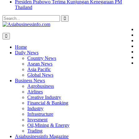
Presiden Prabowo Terima Kunjungan Kenegaraan PM
Thailand
Search
for:
D
B
A
Home
M
M
Daily News
P
Country News
C
Asean News
Asia Pacific
Global News
Business News
Agrobusiness
Airlines
Creative Industry
Financial & Banking
Industry
Infrastructure
Invesment
Oil,Mining & Energy
Trading
Asiabusinessinfo Magazine