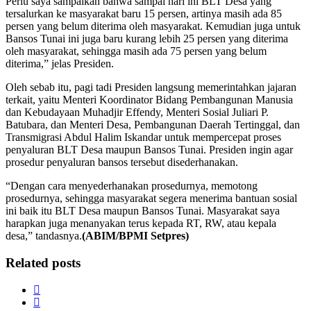
Perlu saya sampaikan bahwa sampai hari ini BLT Desa yang
tersalurkan ke masyarakat baru 15 persen, artinya masih ada 85
persen yang belum diterima oleh masyarakat. Kemudian juga untuk
Bansos Tunai ini juga baru kurang lebih 25 persen yang diterima
oleh masyarakat, sehingga masih ada 75 persen yang belum
diterima,” jelas Presiden.
Oleh sebab itu, pagi tadi Presiden langsung memerintahkan jajaran
terkait, yaitu Menteri Koordinator Bidang Pembangunan Manusia
dan Kebudayaan Muhadjir Effendy, Menteri Sosial Juliari P.
Batubara, dan Menteri Desa, Pembangunan Daerah Tertinggal, dan
Transmigrasi Abdul Halim Iskandar untuk mempercepat proses
penyaluran BLT Desa maupun Bansos Tunai. Presiden ingin agar
prosedur penyaluran bansos tersebut disederhanakan.
“Dengan cara menyederhanakan prosedurnya, memotong
prosedurnya, sehingga masyarakat segera menerima bantuan sosial
ini baik itu BLT Desa maupun Bansos Tunai. Masyarakat saya
harapkan juga menanyakan terus kepada RT, RW, atau kepala
desa,” tandasnya.
(ABIM/BPMI Setpres)
Related posts