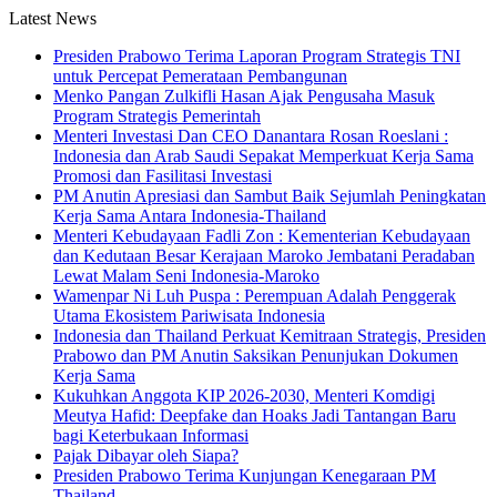
Latest News
Presiden Prabowo Terima Laporan Program Strategis TNI
untuk Percepat Pemerataan Pembangunan
Menko Pangan Zulkifli Hasan Ajak Pengusaha Masuk
Program Strategis Pemerintah
Menteri Investasi Dan CEO Danantara Rosan Roeslani :
Indonesia dan Arab Saudi Sepakat Memperkuat Kerja Sama
Promosi dan Fasilitasi Investasi
PM Anutin Apresiasi dan Sambut Baik Sejumlah Peningkatan
Kerja Sama Antara Indonesia-Thailand
Menteri Kebudayaan Fadli Zon : Kementerian Kebudayaan
dan Kedutaan Besar Kerajaan Maroko Jembatani Peradaban
Lewat Malam Seni Indonesia-Maroko
Wamenpar Ni Luh Puspa : Perempuan Adalah Penggerak
Utama Ekosistem Pariwisata Indonesia
Indonesia dan Thailand Perkuat Kemitraan Strategis, Presiden
Prabowo dan PM Anutin Saksikan Penunjukan Dokumen
Kerja Sama
Kukuhkan Anggota KIP 2026-2030, Menteri Komdigi
Meutya Hafid: Deepfake dan Hoaks Jadi Tantangan Baru
bagi Keterbukaan Informasi
Pajak Dibayar oleh Siapa?
Presiden Prabowo Terima Kunjungan Kenegaraan PM
Thailand