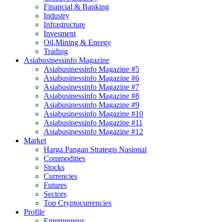
Financial & Banking
Industry
Infrastructure
Invesment
Oil,Mining & Energy
Trading
Asiabusinessinfo Magazine
Asiabusinessinfo Magazine #5
Asiabusinessinfo Magazine #6
Asiabusinessinfo Magazine #7
Asiabusinessinfo Magazine #8
Asiabusinessinfo Magazine #9
Asiabusinessinfo Magazine #10
Asiabusinessinfo Magazine #11
Asiabusinessinfo Magazine #12
Market
Harga Pangan Strategis Nasional
Commodities
Stocks
Currencies
Futures
Sectors
Top Cryptocurrencies
Profile
Enterpreneur