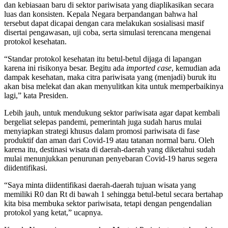
dan kebiasaan baru di sektor pariwisata yang diaplikasikan secara
luas dan konsisten. Kepala Negara berpandangan bahwa hal
tersebut dapat dicapai dengan cara melakukan sosialisasi masif
disertai pengawasan, uji coba, serta simulasi terencana mengenai
protokol kesehatan.
“Standar protokol kesehatan itu betul-betul dijaga di lapangan
karena ini risikonya besar. Begitu ada
imported case
, kemudian ada
dampak kesehatan, maka citra pariwisata yang (menjadi) buruk itu
akan bisa melekat dan akan menyulitkan kita untuk memperbaikinya
lagi,” kata Presiden.
Lebih jauh, untuk mendukung sektor pariwisata agar dapat kembali
bergeliat selepas pandemi, pemerintah juga sudah harus mulai
menyiapkan strategi khusus dalam promosi pariwisata di fase
produktif dan aman dari Covid-19 atau tatanan normal baru. Oleh
karena itu, destinasi wisata di daerah-daerah yang diketahui sudah
mulai menunjukkan penurunan penyebaran Covid-19 harus segera
diidentifikasi.
“Saya minta diidentifikasi daerah-daerah tujuan wisata yang
memiliki R0 dan Rt di bawah 1 sehingga betul-betul secara bertahap
kita bisa membuka sektor pariwisata, tetapi dengan pengendalian
protokol yang ketat,” ucapnya.