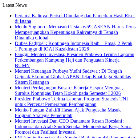
Latest News
Pertama Kalinya, Periset Diundang dan Pamerkan Hasil Riset
di Istana
Menlu Sugiono : Memasuki Usia ke-59, ASEAN Harus Terus
Memperjuangkan Kepentingan Rakyatnya di Tengah
Dinamika Global
Dubes Fadjroel : Kontingen Indonesia Raih 1 Emas, 2 Perak,
1 Perunggu di IOAI Kazakhstan 2026
Panggil Menteri Investasi, Presiden Prabowo Terima Laporan
Perkembangan Kampung Haji dan Penguatan Kinerja
BUMN
Menteri Keuangan Purbaya Yudhi Sadewa : Di Tengah
Gejolak Ekonomi Global, APBN Tetap Kuat Jaga Stabilitas
Sistem Keuangan
Menteri Perdagangan Busan : Kinerja Ekspor Menguat,
Surplus Nonmigas Tetap Kokoh pada Semester I 2026
Presiden Prabowo Terima Laporan Program Strategis TNI
untuk Percepat Pemerataan Pembangunan
Menko Pangan Zulkifli Hasan Ajak Pengusaha Masuk
Program Strategis Pemerintah
Menteri Investasi Dan CEO Danantara Rosan Roeslani :
Indonesia dan Arab Saudi Sepakat Memperkuat Kerja Sama
Promosi dan Fasilitasi Investasi
PM Anutin Apresiasi dan Sambut Baik Sejumlah Peningkatan