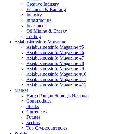
Creative Industry
Financial & Banking
Industry
Infrastructure
Invesment
Oil,Mining & Energy
Trading
Asiabusinessinfo Magazine
Asiabusinessinfo Magazine #5
Asiabusinessinfo Magazine #6
Asiabusinessinfo Magazine #7
Asiabusinessinfo Magazine #8
Asiabusinessinfo Magazine #9
Asiabusinessinfo Magazine #10
Asiabusinessinfo Magazine #11
Asiabusinessinfo Magazine #12
Market
Harga Pangan Strategis Nasional
Commodities
Stocks
Currencies
Futures
Sectors
Top Cryptocurrencies
Profile