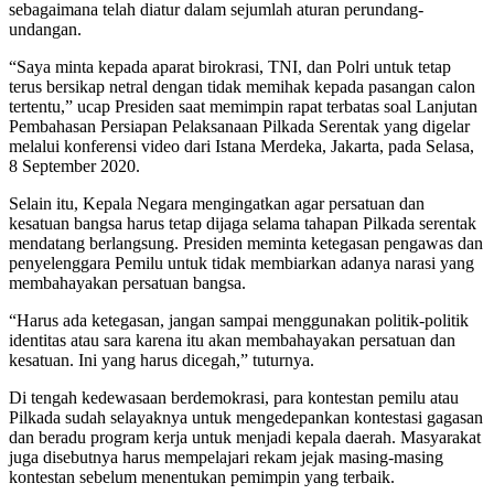
sebagaimana telah diatur dalam sejumlah aturan perundang-
undangan.
“Saya minta kepada aparat birokrasi, TNI, dan Polri untuk tetap
terus bersikap netral dengan tidak memihak kepada pasangan calon
tertentu,” ucap Presiden saat memimpin rapat terbatas soal Lanjutan
Pembahasan Persiapan Pelaksanaan Pilkada Serentak yang digelar
melalui konferensi video dari Istana Merdeka, Jakarta, pada Selasa,
8 September 2020.
Selain itu, Kepala Negara mengingatkan agar persatuan dan
kesatuan bangsa harus tetap dijaga selama tahapan Pilkada serentak
mendatang berlangsung. Presiden meminta ketegasan pengawas dan
penyelenggara Pemilu untuk tidak membiarkan adanya narasi yang
membahayakan persatuan bangsa.
“Harus ada ketegasan, jangan sampai menggunakan politik-politik
identitas atau sara karena itu akan membahayakan persatuan dan
kesatuan. Ini yang harus dicegah,” tuturnya.
Di tengah kedewasaan berdemokrasi, para kontestan pemilu atau
Pilkada sudah selayaknya untuk mengedepankan kontestasi gagasan
dan beradu program kerja untuk menjadi kepala daerah. Masyarakat
juga disebutnya harus mempelajari rekam jejak masing-masing
kontestan sebelum menentukan pemimpin yang terbaik.