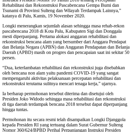
Rehabilitasi dan Rekonstruksi Pascabencana Gempa Bumi dan
Tsunami di Provinsi Sulteng dan Wilayah Terdampak Lainnya,”
katanya di Palu, Kamis, 19 November 2020.
Longki menerangkan sejumlah alasan sehingga masa rehab-rekon
pascabencana 2018 di Kota Palu, Kabupaten Sigi dan Donggala
mesti diperpanjang. Pertama alokasi anggaran rehabilitasi dan
rekonstruksi bencana alam yang bersumber dari Anggara Pendapat
dan Belanja Negara (APBN) dan Anggaran Pendapatan dan Belanja
Daerah (APBD) masih on progres dan pencapaian saat ini sekitar 50
persen.
“Dua, keterlambatan rehabilitasi dan rekonstruksi juga disebabkan
oleh bencana non alam yaitu pandemi COVID-19 yang sangat
mempengaruhi aktivitas pelaksanaan percepatan rehabilitasi dan
rekonstruksi terutama sulitnya mencari tenaga kerja,” ujarnya.
Ia berharap permohonan tersebut diterima dan disetujui oleh
Presiden Joko Widodo sehingga masa rehabilitasi dan rekonstruksi
di tiga daerah terdampak bencana 2018 tersebut dapat diperpanjang
hingga tuntas.
Permohonan itu secara resmi telah disampaikan Longki Djanggola
kepada Presiden RI yang tertuang dalam Surat Gubernur Sulteng
Nomor 360/624/BPBD Perihal Perpanjangan Instruksi Presiden