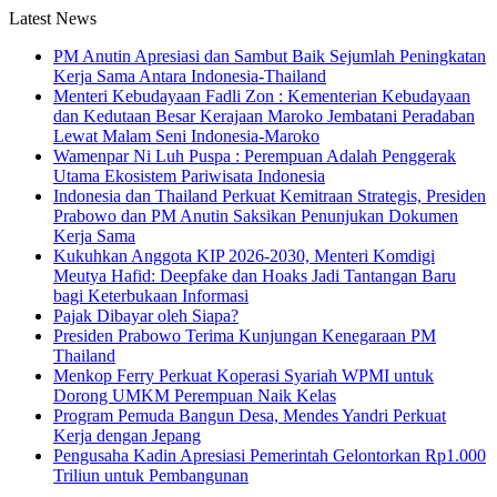
Latest News
PM Anutin Apresiasi dan Sambut Baik Sejumlah Peningkatan
Kerja Sama Antara Indonesia-Thailand
Menteri Kebudayaan Fadli Zon : Kementerian Kebudayaan
dan Kedutaan Besar Kerajaan Maroko Jembatani Peradaban
Lewat Malam Seni Indonesia-Maroko
Wamenpar Ni Luh Puspa : Perempuan Adalah Penggerak
Utama Ekosistem Pariwisata Indonesia
Indonesia dan Thailand Perkuat Kemitraan Strategis, Presiden
Prabowo dan PM Anutin Saksikan Penunjukan Dokumen
Kerja Sama
Kukuhkan Anggota KIP 2026-2030, Menteri Komdigi
Meutya Hafid: Deepfake dan Hoaks Jadi Tantangan Baru
bagi Keterbukaan Informasi
Pajak Dibayar oleh Siapa?
Presiden Prabowo Terima Kunjungan Kenegaraan PM
Thailand
Menkop Ferry Perkuat Koperasi Syariah WPMI untuk
Dorong UMKM Perempuan Naik Kelas
Program Pemuda Bangun Desa, Mendes Yandri Perkuat
Kerja dengan Jepang
Pengusaha Kadin Apresiasi Pemerintah Gelontorkan Rp1.000
Triliun untuk Pembangunan