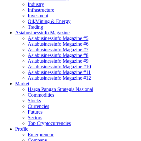
Industry
Infrastructure
Invesment
Oil,Mining & Energy
Trading
Asiabusinessinfo Magazine
Asiabusinessinfo Magazine #5
Asiabusinessinfo Magazine #6
Asiabusinessinfo Magazine #7
Asiabusinessinfo Magazine #8
Asiabusinessinfo Magazine #9
Asiabusinessinfo Magazine #10
Asiabusinessinfo Magazine #11
Asiabusinessinfo Magazine #12
Market
Harga Pangan Strategis Nasional
Commodities
Stocks
Currencies
Futures
Sectors
Top Cryptocurrencies
Profile
Enterpreneur
Company