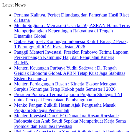
Latest News
Pertama Kalinya, Periset Diundang dan Pamerkan Hasil Riset
di Istana
Menlu Sugiono : Memasuki Usia ke-59, ASEAN Harus Terus
Memperjuangkan Kepentingan Rakyatnya di Tengah
Dinamika Global
Dubes Fadjroel : Kontingen Indonesia Raih 1 Emas, 2 Perak,
1 Perunggu di IOAI Kazakhstan 2026
Panggil Menteri Investasi, Presiden Prabowo Terima Laporan
Perkembangan Kampung Haji dan Penguatan Kinerja
BUMN
Menteri Keuangan Purbaya Yudhi Sadewa : Di Tengah
Gejolak Ekonomi Global, APBN Tetap Kuat Jaga Stabilitas
Sistem Keuangan
Menteri Perdagangan Busan : Kinerja Ekspor Menguat,
Surplus Nonmigas Tetap Kokoh pada Semester I 2026
Presiden Prabowo Terima Laporan Program Strategis TNI
untuk Percepat Pemerataan Pembangunan
Menko Pangan Zulkifli Hasan Ajak Pengusaha Masuk
Program Strategis Pemerintah
Menteri Investasi Dan CEO Danantara Rosan Roeslani :
Indonesia dan Arab Saudi Sepakat Memperkuat Kerja Sama
Promosi dan Fasilitasi Investasi
PM Anutin Apresiasi dan Sambut Baik Sejumlah Peningkatan