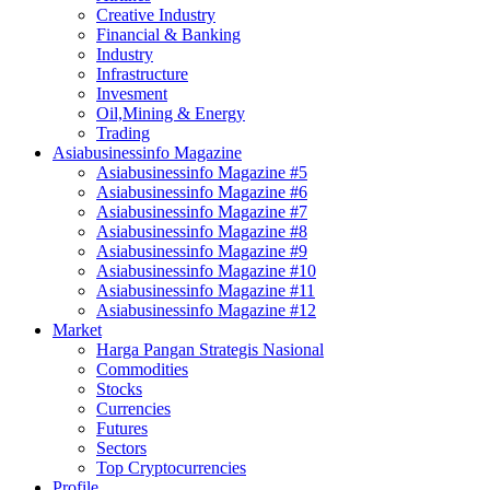
Creative Industry
Financial & Banking
Industry
Infrastructure
Invesment
Oil,Mining & Energy
Trading
Asiabusinessinfo Magazine
Asiabusinessinfo Magazine #5
Asiabusinessinfo Magazine #6
Asiabusinessinfo Magazine #7
Asiabusinessinfo Magazine #8
Asiabusinessinfo Magazine #9
Asiabusinessinfo Magazine #10
Asiabusinessinfo Magazine #11
Asiabusinessinfo Magazine #12
Market
Harga Pangan Strategis Nasional
Commodities
Stocks
Currencies
Futures
Sectors
Top Cryptocurrencies
Profile