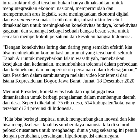
infrastruktur digital tersebut bukan hanya dimaksudkan untuk
mengintegrasikan ekonomi nasional, mempermudah dan
mempermurah arus logistik, serta meningkatkan ekonomi digital
dan
e-commerce
semata. Lebih dari itu, infrastruktur tersebut
dimaksudkan untuk meningkatkan konektivitas budaya, konektivitas
gagasan, dan semangat sebagai sebuah bangsa besar, serta untuk
semakin memperkokoh persatuan dan kesatuan bangsa Indonesia.
“Dengan konektivitas luring dan daring yang semakin efektif, kita
bisa meningkatkan komunikasi antarumat yang tersebar di seluruh
Tanah Air untuk menyebarkan Islam wasathiyah, menebarkan
kesejukan dan kedamaian, menumbuhkan toleransi dalam perbedaan
dan kebinekaan, dan memperkokoh persatuan dalam keberagaman,”
kata Presiden dalam sambutannya melalui video konferensi dari
Istana Kepresidenan Bogor, Jawa Barat, Jumat, 18 Desember 2020.
Menurut Presiden, konektivitas fisik dan digital juga bisa
dimanfaatkan untuk berbagi pengalaman dalam membangun daerah
dan desa. Seperti diketahui, 75 ribu desa, 514 kabupaten/kota, yang
tersebar di 34 provinsi di Indonesia.
“Kita bisa berbagi inspirasi untuk mengembangkan inovasi dan kita
bisa mengakselerasi kualitas sumber daya manusia kita di seluruh
pelosok nusantara untuk menghadapi dunia yang sekarang ini penuh
dengan perubahan, persaingan, hiperkompetisi antarnegara,