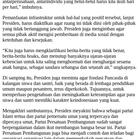
antarperusahaan, antarindividu yang betul-betul harus kita ikuti hari
per hari,” imbuhnya.
Pemanfaatan infrastruktur untuk hal-hal yang positif tersebut, lanjut
Presiden, harus diaktifkan agar ruang ini tidak diisi oleh pihak-pihak
yang tidak bertanggung jawab. Presiden juga mengimbau agar
semua pihak aktif mengisi pemberitaan di media sosial dengan
keteduhan dan kesejukan.
“Kita juga harus mengklarifikasi berita-berita yang tidak benar,
berita-berita hoaks, dan menutup banyaknya ujaran-ujaran
kebencian untuk kita saling menghormati dan menghargai sesama
anak bangsa, sebagai saudara sebangsa dan setanah air,” ungkapnya.
Di samping itu, Presiden juga meminta agar fondasi Pancasila di
kalangan siswa dan santri, baik yang berada di lembaga pendidikan
umum maupun pesantren, terus diperkokoh. Tujuannya, untuk
memperluas pengetahuan dan meningkatkan keterampilan agar para
siswa dan santri memiliki karakter keindonesiaan yang kuat.
Mengakhiri sambutannya, Presiden meyakini bahwa sebagai partai
Islam tertua dan partai pemersatu umat yang terpercaya dan
dipercaya umat, Partai Persatuan Pembangunan sudah sangat
berpengalaman dalam ikut membangun bangsa besar ini. Partai
Persatuan Pembangunan juga bisa menjadi contoh dan teladan bagi
organisasi-organisasi lain dalam memperkokoh persatuan dan